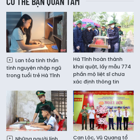
CÓ THỂ BẠN QUAN TÂM
Hà Tĩnh hoàn thành
Lan tỏa tinh thần
khai quật, lấy mẫu 774
tình nguyện nhập ngũ
phần mộ liệt sĩ chưa
trong tuổi trẻ Hà Tĩnh
xác định thông tin
Can Lộc, Vũ Quang tổ
Những người lính