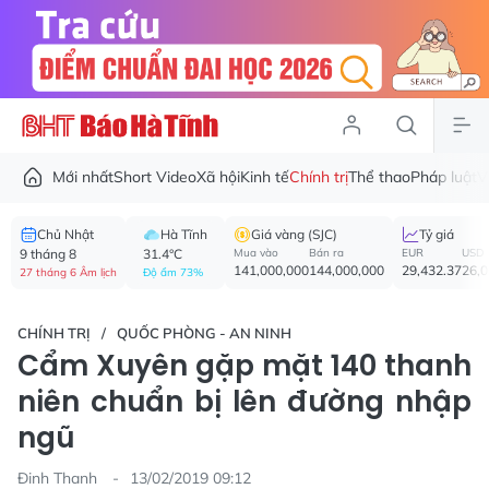
Mới nhất
Short Video
Xã hội
Kinh tế
Chính trị
Thể thao
Pháp luật
V
Chủ Nhật
Hà Tĩnh
Giá vàng (SJC)
Tỷ giá
9 tháng 8
31.4°C
Mua vào
Bán ra
EUR
USD
141,000,000
144,000,000
29,432.37
26,
27 tháng 6 Âm lịch
Độ ẩm 73%
CHÍNH TRỊ
QUỐC PHÒNG - AN NINH
Cẩm Xuyên gặp mặt 140 thanh
niên chuẩn bị lên đường nhập
ngũ
Đinh Thanh
13/02/2019 09:12