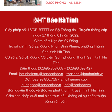
QUỐC PHÒNG - AN NINH
Giấy phép số: 15/GP-BTTTT do Bộ Thông tin - Truyền thông cấp
ngày 17 tháng 01 năm 2022.
Giám đốc: Nghiêm Sỹ Đống
Trụ sở chính: Số 22, đường Phan Đình Phùng, phường Thành
Sen, tỉnh Hà Tĩnh
Cơ sở 2: Số 01, đường Võ Liêm Sơn, phường Thành Sen, tỉnh Hà
Tĩnh
Điện thoại: (023)95.858.608 - (023)93.693.427
Email:
hatinhdientu@baohatinh.vn
-
toasoan@baohatinh.vn
QC: (023)93.856.715 - Email quảng cáo:
quangcao@baohatinh.vn
-
ads@hatinhtv.vn
Bản quyền thuộc về Báo và phát thanh, truyền hình Hà Tĩnh.
Cấm sao chép dưới mọi hình thức nếu không có sự chấp thuận
bằng văn bản.