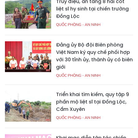
Truy điệu, an táng 8 hài cốt
liệt sĩ hy sinh tại chiến trường
Đồng Lộc
QUỐC PHÒNG - AN NINH
Đảng ủy Bộ đội Biên phòng
Việt Nam ký quy chế phối hợp
với 30 tỉnh ủy, thành ủy có biên
giới
QUỐC PHÒNG - AN NINH
Triển khai tìm kiếm, quy tập 9
phần mộ liệt sĩ tại Đồng Lộc,
Cẩm Xuyên
QUỐC PHÒNG - AN NINH
Khai mạc diễn tập tác chiến