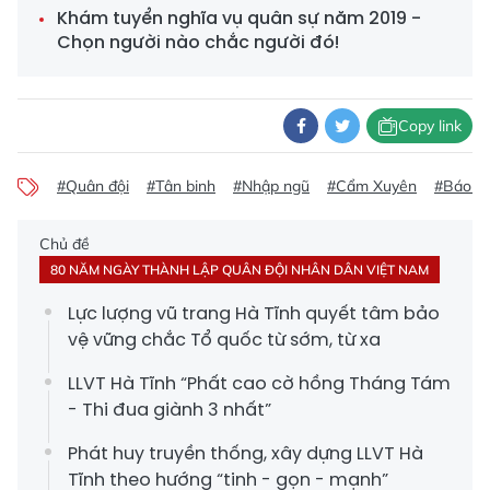
Khám tuyển nghĩa vụ quân sự năm 2019 -
Chọn người nào chắc người đó!
Copy link
#Quân đội
#Tân binh
#Nhập ngũ
#Cẩm Xuyên
#Báo mớ
Chủ đề
80 NĂM NGÀY THÀNH LẬP QUÂN ĐỘI NHÂN DÂN VIỆT NAM
Lực lượng vũ trang Hà Tĩnh quyết tâm bảo
vệ vững chắc Tổ quốc từ sớm, từ xa
LLVT Hà Tĩnh “Phất cao cờ hồng Tháng Tám
- Thi đua giành 3 nhất”
Phát huy truyền thống, xây dựng LLVT Hà
Tĩnh theo hướng “tinh - gọn - mạnh”