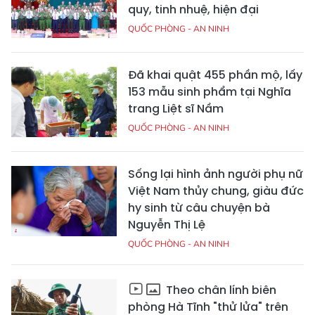
quy, tinh nhuệ, hiện đại
QUỐC PHÒNG - AN NINH
Đã khai quật 455 phần mộ, lấy
153 mẫu sinh phẩm tại Nghĩa
trang Liệt sĩ Nầm
QUỐC PHÒNG - AN NINH
Sống lại hình ảnh người phụ nữ
Việt Nam thủy chung, giàu đức
hy sinh từ câu chuyện bà
Nguyễn Thị Lệ
QUỐC PHÒNG - AN NINH
Theo chân lính biên
phòng Hà Tĩnh "thử lửa" trên