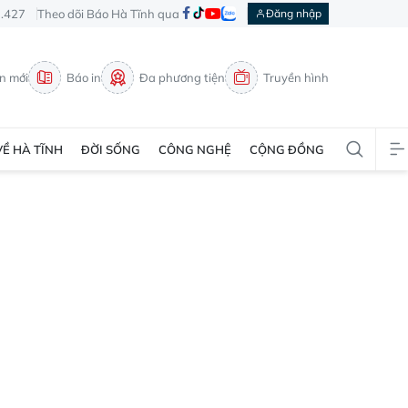
3.427
Theo dõi Báo Hà Tĩnh qua
Đăng nhập
in mới
Báo in
Đa phương tiện
Truyền hình
VỀ HÀ TĨNH
ĐỜI SỐNG
CÔNG NGHỆ
CỘNG ĐỒNG