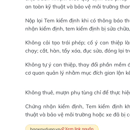
an toàn kỹ thuật và bảo vệ môi trường tha
Nộp lại Tem kiểm định khi có thông báo t
nhận kiểm định, tem kiểm định bị sửa chữa,
Không cải tạo trái phép; cố ý can thiệp 
chạy; cắt, hàn, tẩy xóa, đục sửa, đóng lại t
Không tự ý can thiệp, thay đổi phần mềm đ
cơ quan quản lý nhằm mục đích gian lận kế
Không thuê, mượn phụ tùng chỉ để thực hiện
Chứng nhận kiểm định, Tem kiểm định kh
thuật và bảo vệ môi trường hoặc xe đã bị cả
Xem link nguồn
baoxaydung.vn