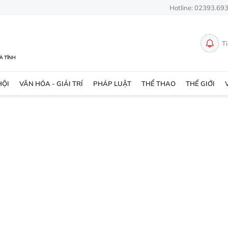
Hotline: 02393.69
T
HỘI
VĂN HÓA - GIẢI TRÍ
PHÁP LUẬT
THỂ THAO
THẾ GIỚI