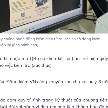
iấy chứng nhận đăng kiểm điện tử tại các cơ sở đăng kiểm
uận lợi (ảnh minh họa).
 tích hợp mã QR-code liên kết tới bản thể hiện giấ
 việc kiểm tra (xác thực).
Cục Đăng kiểm VN cũng khuyến cáo chủ xe lưu ý 6 nộ
ảo đảm duy trì tình trạng kỹ thuật của phương tiện
luật đối với hành vi đưa phương tiện không bảo đả