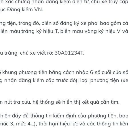
nh xác chứng nhận đăng kiểm điện tử, chủ xe truy cậ
 Cục Đăng kiểm VN.
ng tiện, trong đó, biển số đăng ký xe phải bao gồm c
biển màu trắng ký hiệu T, biển màu vàng ký hiệu V v
u trắng, chủ xe viết rõ: 30A01234T.
ố khung phương tiện bằng cách nhập 6 số cuối của s
 nhận đăng kiểm cấp trước đó); loại phương tiện (x
 nút tra cứu, hệ thống sẽ hiển thị kết quả cần tìm.
hiện đầy đủ thông tin kiểm định của phương tiện, ba
ức 3, mức 4…), thời hạn hiệu lực và các thông tin liê