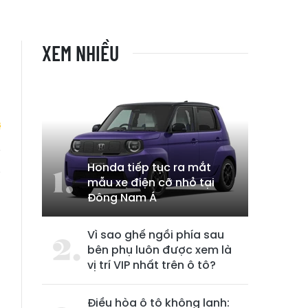
XEM NHIỀU
Honda tiếp tục ra mắt
g
mẫu xe điện cỡ nhỏ tại
Đông Nam Á
Vì sao ghế ngồi phía sau
bên phụ luôn được xem là
vị trí VIP nhất trên ô tô?
Điều hòa ô tô không lạnh: