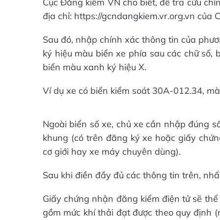
Cục Đăng kiểm VN cho biết, để tra cứu chí
địa chỉ: https://gcndangkiem.vr.org.vn của
Sau đó, nhập chính xác thông tin của phươ
ký hiệu màu biển xe phía sau các chữ số, 
biển màu xanh ký hiệu X.
Ví dụ xe có biển kiểm soát 30A-012.34, mà
Ngoài biển số xe, chủ xe cần nhập đúng s
khung (có trên đăng ký xe hoặc giấy chứng
cơ giới hay xe máy chuyên dùng).
Sau khi điền đầy đủ các thông tin trên, nhấn
Giấy chứng nhận đăng kiểm điện tử sẽ thể 
gồm mức khí thải đạt được theo quy định (m