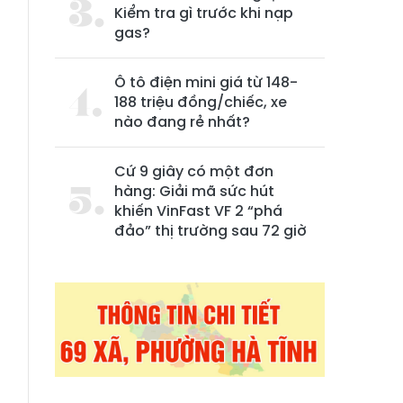
Kiểm tra gì trước khi nạp
gas?
Ô tô điện mini giá từ 148-
188 triệu đồng/chiếc, xe
nào đang rẻ nhất?
g
Cứ 9 giây có một đơn
hàng: Giải mã sức hút
N
khiến VinFast VF 2 “phá
đảo” thị trường sau 72 giờ
,
n
u