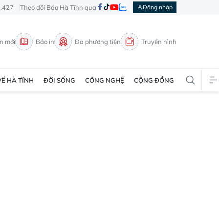
3.427
Theo dõi Báo Hà Tĩnh qua
Đăng nhập
in mới
Báo in
Đa phương tiện
Truyền hình
VỀ HÀ TĨNH
ĐỜI SỐNG
CÔNG NGHỆ
CỘNG ĐỒNG