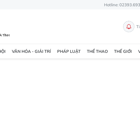
Hotline: 02393.69
T
HỘI
VĂN HÓA - GIẢI TRÍ
PHÁP LUẬT
THỂ THAO
THẾ GIỚI