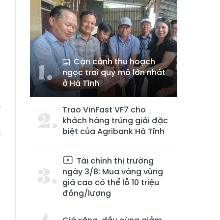
Cận cảnh thu hoạch
ngọc trai quy mô lớn nhất
ở Hà Tĩnh
ở
Trao VinFast VF7 cho
,
khách hàng trúng giải đặc
biệt của Agribank Hà Tĩnh
ở
Tài chính thị trường
m
ngày 3/8: Mua vàng vùng
giá cao có thể lỗ 10 triệu
ị
đồng/lượng
0