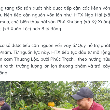
g tăng tốc sản xuất nhờ được tiếp cận các kênh vố
u kiện tiếp cận nguồn vốn lớn như: HTX Nga Hải (x
 mua, chế biến thủy hải sản Phú Khương (xã Kỳ Xuân
(xã Xuân Lộc) hơn 8 tỷ đồng...
ơ sở được tiếp cận nguồn vốn vay từ Quỹ hỗ trợ phá
/năm. Từ nguồn lực này, HTX tiếp tục đầu tư mở rộn
sản cam Thượng Lộc, bưởi Phúc Trạch... theo hướng hữ
ất ra thị trường lượng lớn lợn thương phẩm và trái câ
ồng.