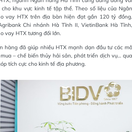
n HTX, ngành Ngân hàng Hà Tĩnh cũng đang đóng va
” cho khu vực kinh tế tập thể. Theo số liệu của Ngâ
o vay HTX trên địa bàn hiện đạt gần 120 tỷ đồng
gribank Chi nhánh Hà Tĩnh II, VietinBank Hà Tĩnh
o vay HTX tương đối lớn.
gân hàng đã giúp nhiều HTX mạnh dạn đầu tư các m
mua – chế biến thủy hải sản, phát triển dịch vụ... qu
p tích cực cho kinh tế địa phương.