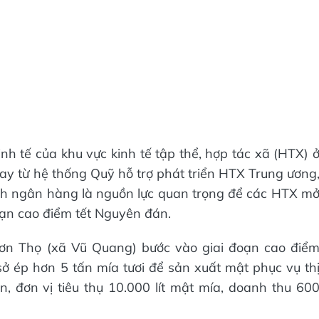
nh tế của khu vực kinh tế tập thể, hợp tác xã (HTX) 
ay từ hệ thống Quỹ hỗ trợ phát triển HTX Trung ương
nh ngân hàng là nguồn lực quan trọng để các HTX m
oạn cao điểm tết Nguyên đán.
ơn Thọ (xã Vũ Quang) bước vào giai đoạn cao điể
ở ép hơn 5 tấn mía tươi để sản xuất mật phục vụ th
, đơn vị tiêu thụ 10.000 lít mật mía, doanh thu 60