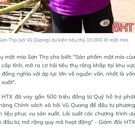
ơn Thọ (xã Vũ Quang) dự kiến tiêu thụ 10.000 lít mật mía.
ụ mật mía Sơn Thọ cho biết: "Sản phẩm mật mía củ
p tỉnh, mở ra cơ hội tiêu thụ rộng khắp tại khu vự
ồng nghĩa với áp lực lớn về nguồn vốn, nhất là vố
 xuất".
 HTX đã vay gần 500 triệu đồng từ Quỹ hỗ trợ phá
n hàng Chính sách xã hội Vũ Quang để đầu tư phươn
liệu phục vụ sản xuất. Lãi suất các chương trình ư
ốn đầu tư, mở rộng quy mô hoạt động" - Giám đốc HT