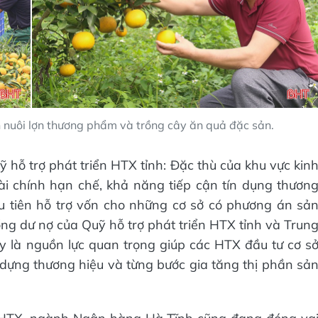
nuôi lợn thương phẩm và trồng cây ăn quả đặc sản.
ỗ trợ phát triển HTX tỉnh: Đặc thù của khu vực kin
ài chính hạn chế, khả năng tiếp cận tín dụng thươn
ưu tiên hỗ trợ vốn cho những cơ sở có phương án sả
tổng dư nợ của Quỹ hỗ trợ phát triển HTX tỉnh và Trun
y là nguồn lực quan trọng giúp các HTX đầu tư cơ s
 dựng thương hiệu và từng bước gia tăng thị phần sả