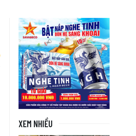
n
i
XEM NHIỀU