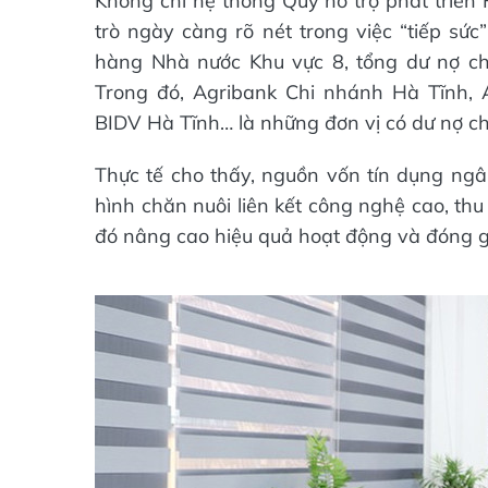
Không chỉ hệ thống Quỹ hỗ trợ phát triể
trò ngày càng rõ nét trong việc “tiếp sức
hàng Nhà nước Khu vực 8, tổng dư nợ ch
Trong đó, Agribank Chi nhánh Hà Tĩnh, A
BIDV Hà Tĩnh… là những đơn vị có dư nợ ch
Thực tế cho thấy, nguồn vốn tín dụng n
hình chăn nuôi liên kết công nghệ cao, thu 
đó nâng cao hiệu quả hoạt động và đóng gó