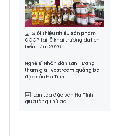
Giới thiệu nhiều sản phẩm
OCOP tại lễ khai trương du lịch
biển năm 2026
a
Nghệ sĩ Nhân dân Lan Hương
c
tham gia livestream quảng bá
n
đặc sản Hà Tĩnh
Lan tỏa đặc sản Hà Tĩnh
t
giữa lòng Thủ đô
g
u
X