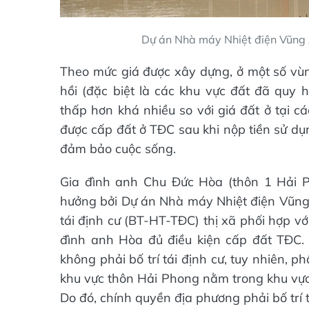
Dự án Nhà máy Nhiệt điện Vũng Á
Theo mức giá được xây dựng, ở một số vùng
hồi (đặc biệt là các khu vực đất đã quy
thấp hơn khá nhiều so với giá đất ở tại c
được cấp đất ở TĐC sau khi nộp tiền sử dụ
đảm bảo cuộc sống.
Gia đình anh Chu Đức Hòa (thôn 1 Hải P
hưởng bởi Dự án Nhà máy Nhiệt điện Vũng Á
tái định cư (BT-HT-TĐC) thị xã phối hợp vớ
đình anh Hòa đủ điều kiện cấp đất TĐC.
không phải bố trí tái định cư, tuy nhiên, 
khu vực thôn Hải Phong nằm trong khu vực 
Do đó, chính quyền địa phương phải bố trí 