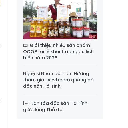
u
g
Giới thiệu nhiều sản phẩm
ở
OCOP tại lễ khai trương du lịch
,
biển năm 2026
Nghệ sĩ Nhân dân Lan Hương
h
tham gia livestream quảng bá
-
đặc sản Hà Tĩnh
a
t
Lan tỏa đặc sản Hà Tĩnh
i
giữa lòng Thủ đô
.