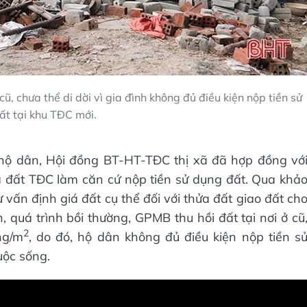
, chưa thể di dời vì gia đình không đủ điều kiện nộp tiền sử
ất tại khu TĐC mới.
hộ dân, Hội đồng BT-HT-TĐC thị xã đã hợp đồng vớ
a đất TĐC làm căn cứ nộp tiền sử dụng đất. Qua khả
tư vấn định giá đất cụ thể đối với thửa đất giao đất ch
n, quá trình bồi thường, GPMB thu hồi đất tại nơi ở cũ
2
ng/m
, do đó, hộ dân không đủ điều kiện nộp tiền s
uộc sống.