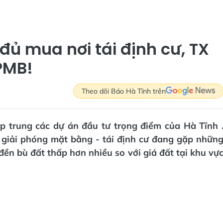
đủ mua nơi tái định cư, TX
PMB!
Theo dõi Báo Hà Tĩnh trên
ập trung các dự án đầu tư trọng điểm của Hà Tĩnh 
- giải phóng mặt bằng - tái định cư đang gặp nhữn
ền bù đất thấp hơn nhiều so với giá đất tại khu vự