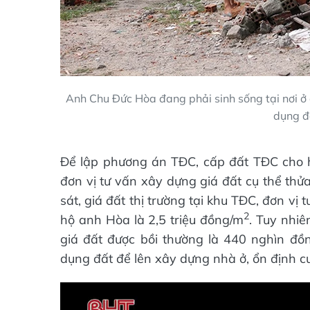
Anh Chu Đức Hòa đang phải sinh sống tại nơi ở cũ
dụng đ
Để lập phương án TĐC, cấp đất TĐC cho 
đơn vị tư vấn xây dựng giá đất cụ thể thử
sát, giá đất thị trường tại khu TĐC, đơn vị 
2
hộ anh Hòa là 2,5 triệu đồng/m
. Tuy nhiê
giá đất được bồi thường là 440 nghìn đồ
dụng đất để lên xây dựng nhà ở, ổn định c