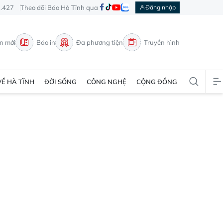
3.427
Theo dõi Báo Hà Tĩnh qua
Đăng nhập
in mới
Báo in
Đa phương tiện
Truyền hình
VỀ HÀ TĨNH
ĐỜI SỐNG
CÔNG NGHỆ
CỘNG ĐỒNG