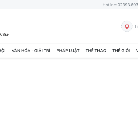
Hotline: 02393.69
T
HỘI
VĂN HÓA - GIẢI TRÍ
PHÁP LUẬT
THỂ THAO
THẾ GIỚI