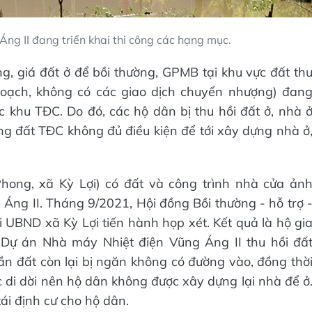
ng II đang triển khai thi công các hạng mục.
, giá đất ở để bồi thường, GPMB tại khu vực đất th
 hoạch, không có các giao dịch chuyển nhượng) đan
ác khu TĐC. Do đó, các hộ dân bị thu hồi đất ở, nhà 
ng đất TĐC không đủ điều kiện để tới xây dựng nhà ở
hong, xã Kỳ Lợi) có đất và công trình nhà cửa ản
ng II. Tháng 9/2021, Hội đồng Bồi thường - hỗ trợ 
i UBND xã Kỳ Lợi tiến hành họp xét. Kết quả là hộ gi
 Dự án Nhà máy Nhiệt điện Vũng Áng II thu hồi đấ
phần đất còn lại bị ngăn không có đường vào, đồng thờ
di dời nên hộ dân không được xây dựng lại nhà để ở
tái định cư cho hộ dân.