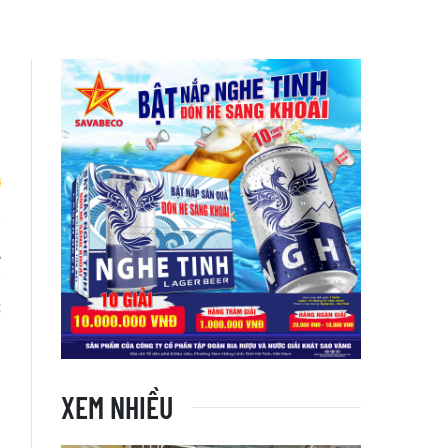
.
g
c
XEM NHIỀU