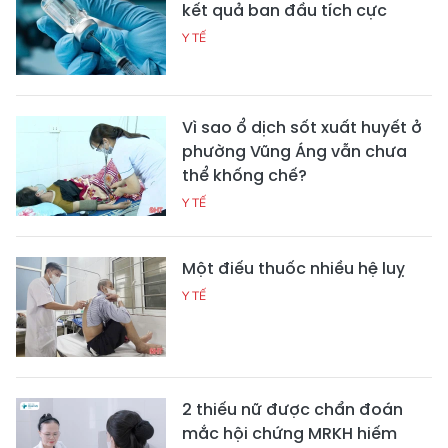
kết quả ban đầu tích cực
Y TẾ
Vì sao ổ dịch sốt xuất huyết ở
phường Vũng Áng vẫn chưa
thể khống chế?
Y TẾ
Một điếu thuốc nhiều hệ luỵ
Y TẾ
2 thiếu nữ được chẩn đoán
mắc hội chứng MRKH hiếm