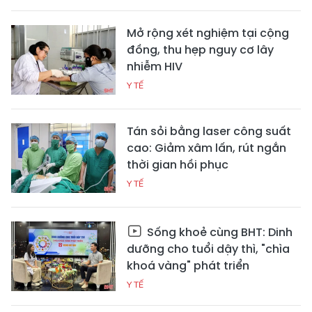
Mở rộng xét nghiệm tại cộng
đồng, thu hẹp nguy cơ lây
nhiễm HIV
Y TẾ
Tán sỏi bằng laser công suất
cao: Giảm xâm lấn, rút ngắn
thời gian hồi phục
Y TẾ
Sống khoẻ cùng BHT: Dinh
dưỡng cho tuổi dậy thì, "chìa
khoá vàng" phát triển
Y TẾ