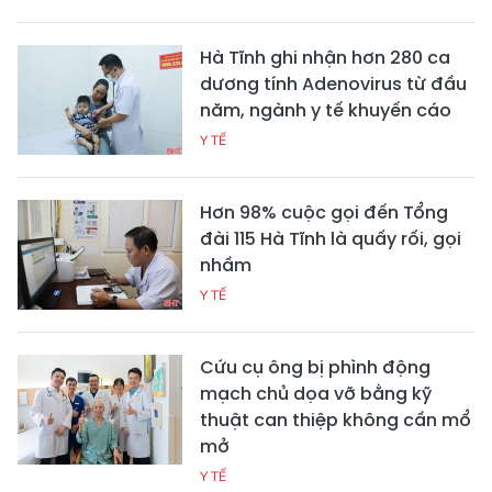
Hà Tĩnh ghi nhận hơn 280 ca
dương tính Adenovirus từ đầu
năm, ngành y tế khuyến cáo
Y TẾ
Hơn 98% cuộc gọi đến Tổng
đài 115 Hà Tĩnh là quấy rối, gọi
nhầm
Y TẾ
Cứu cụ ông bị phình động
mạch chủ dọa vỡ bằng kỹ
thuật can thiệp không cần mổ
mở
Y TẾ