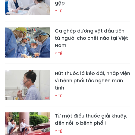
gặp
Y TẾ
Ca ghép dương vật đầu tiên
từ người cho chết não tại Việt
Nam
Y TẾ
Hút thuốc lá kéo dài, nhập viện
vì bệnh phổi tắc nghẽn mạn
tính
Y TẾ
Từ một điếu thuốc giải khuây,
đến nỗi lo bệnh phổi!
Y TẾ