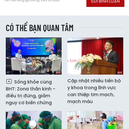
GỬI BÌNH LUẬN
CÓ THỂ BẠN QUAN TÂM
Cập nhật nhiều tiến bộ
Sống khỏe cùng
y khoa trong lĩnh vực
BHT: Zona thần kinh -
can thiệp tim mạch,
điều trị đúng, giảm
mạch máu
nguy cơ biến chứng