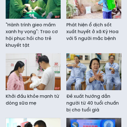
"Hành trình gieo mầm
Phát hiện ổ dịch sốt
xanh hy vọng": Trao cơ
xuất huyết ở xã Kỳ Hoa
hội phục hồi cho trẻ
với 5 người mắc bệnh
khuyết tật
Khởi đầu khỏe mạnh từ
Đề xuất hướng dẫn
dòng sữa mẹ
người từ 40 tuổi chuẩn
bị cho tuổi già