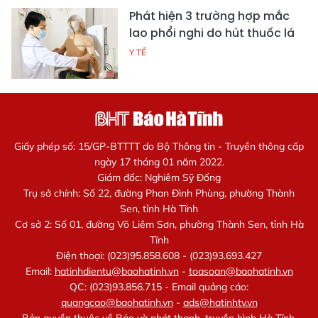
Phát hiện 3 trường hợp mắc
lao phổi nghi do hút thuốc lá
Y TẾ
Giấy phép số: 15/GP-BTTTT do Bộ Thông tin - Truyền thông cấp
ngày 17 tháng 01 năm 2022.
Giám đốc: Nghiêm Sỹ Đống
Trụ sở chính: Số 22, đường Phan Đình Phùng, phường Thành
Sen, tỉnh Hà Tĩnh
Cơ sở 2: Số 01, đường Võ Liêm Sơn, phường Thành Sen, tỉnh Hà
Tĩnh
Điện thoại: (023)95.858.608 - (023)93.693.427
Email:
hatinhdientu@baohatinh.vn
-
toasoan@baohatinh.vn
QC: (023)93.856.715 - Email quảng cáo:
quangcao@baohatinh.vn
-
ads@hatinhtv.vn
Bản quyền thuộc về Báo và phát thanh, truyền hình Hà Tĩnh.