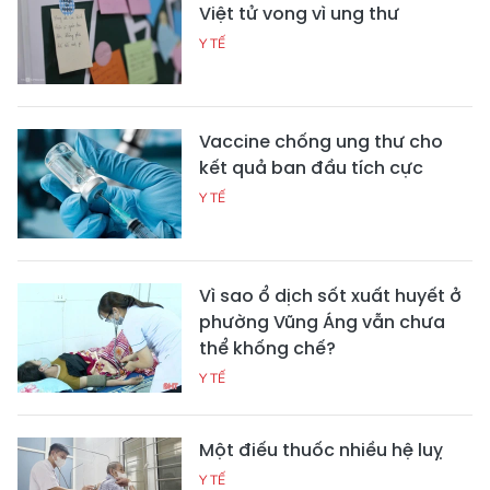
Việt tử vong vì ung thư
Y TẾ
Vaccine chống ung thư cho
kết quả ban đầu tích cực
Y TẾ
Vì sao ổ dịch sốt xuất huyết ở
phường Vũng Áng vẫn chưa
thể khống chế?
Y TẾ
Một điếu thuốc nhiều hệ luỵ
Y TẾ