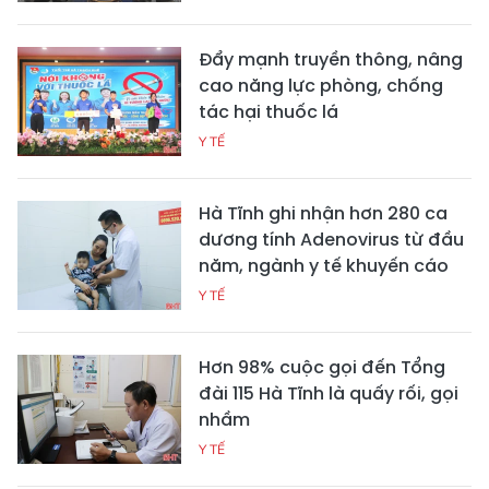
Đẩy mạnh truyền thông, nâng
cao năng lực phòng, chống
tác hại thuốc lá
Y TẾ
Hà Tĩnh ghi nhận hơn 280 ca
dương tính Adenovirus từ đầu
năm, ngành y tế khuyến cáo
Y TẾ
Hơn 98% cuộc gọi đến Tổng
đài 115 Hà Tĩnh là quấy rối, gọi
nhầm
Y TẾ