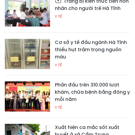
Trang bị kiến thức tiền hôn
nhân cho người trẻ Hà Tĩnh
Y TẾ
Cơ sở y tế đầu ngành Hà Tĩnh
thiếu hụt trầm trọng nguồn
máu
Y TẾ
Phấn đấu trên 310.000 lượt
khám, chữa bệnh bằng đông y
mỗi năm
Y TẾ
Xuất hiện ca mắc sốt xuất
huyết ở xã Cẩm Trung