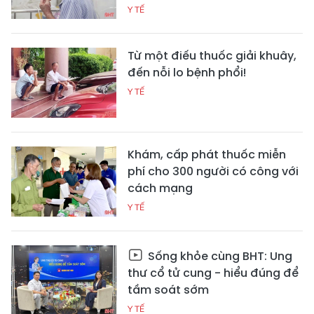
Y TẾ
Từ một điếu thuốc giải khuây,
đến nỗi lo bệnh phổi!
Y TẾ
Khám, cấp phát thuốc miễn
phí cho 300 người có công với
cách mạng
Y TẾ
Sống khỏe cùng BHT: Ung
thư cổ tử cung - hiểu đúng để
tầm soát sớm
Y TẾ