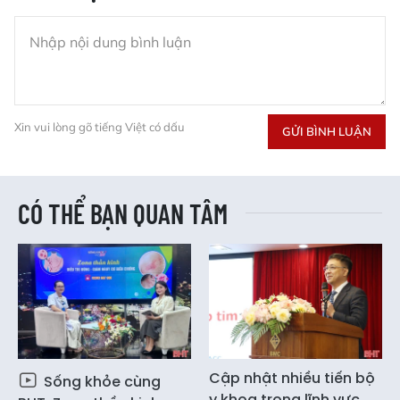
Xin vui lòng gõ tiếng Việt có dấu
GỬI BÌNH LUẬN
CÓ THỂ BẠN QUAN TÂM
Cập nhật nhiều tiến bộ
Sống khỏe cùng
y khoa trong lĩnh vực