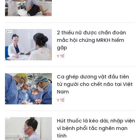
2 thiếu nữ được chẩn đoán
mắc hội chứng MRKH hiếm
gặp
Y TẾ
Ca ghép dương vật đầu tiên
từ người cho chết não tại Việt
Nam
Y TẾ
Hút thuốc lá kéo dài, nhập viện
vì bệnh phổi tắc nghẽn mạn
tính