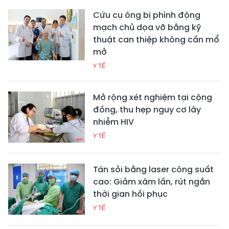
Cứu cụ ông bị phình động
mạch chủ dọa vỡ bằng kỹ
thuật can thiệp không cần mổ
mở
Y TẾ
Mở rộng xét nghiệm tại cộng
đồng, thu hẹp nguy cơ lây
nhiễm HIV
Y TẾ
Tán sỏi bằng laser công suất
cao: Giảm xâm lấn, rút ngắn
thời gian hồi phục
Y TẾ