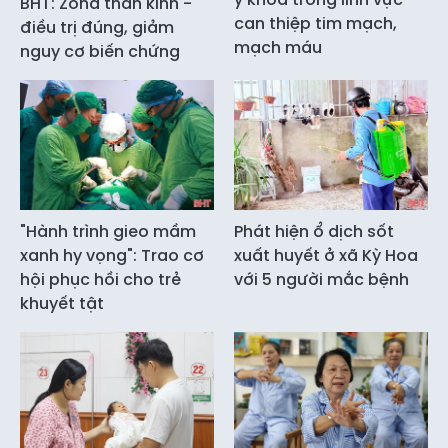
BHT: Zona thần kinh -
can thiệp tim mạch,
điều trị đúng, giảm
mạch máu
nguy cơ biến chứng
"Hành trình gieo mầm
Phát hiện ổ dịch sốt
xanh hy vọng": Trao cơ
xuất huyết ở xã Kỳ Hoa
hội phục hồi cho trẻ
với 5 người mắc bệnh
khuyết tật