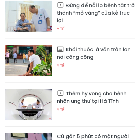
Đừng để nỗi lo bệnh tật trở
thành “mỏ vàng” của kẻ trục
lợi
Y TẾ
Khói thuốc lá vẫn tràn lan
nơi công cộng
Y TẾ
Thêm hy vọng cho bệnh
nhân ung thư tại Hà Tĩnh
Y TẾ
Cứ gần 5 phút có một người