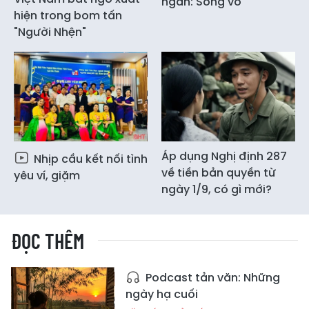
ngắn: Sóng vỗ
hiện trong bom tấn
"Người Nhện"
Áp dụng Nghị định 287
Nhịp cầu kết nối tình
về tiền bản quyền từ
yêu ví, giặm
ngày 1/9, có gì mới?
ĐỌC THÊM
Podcast tản văn: Những
ngày hạ cuối