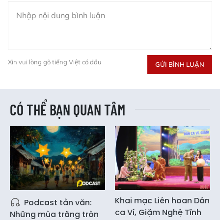
Xin vui lòng gõ tiếng Việt có dấu
GỬI BÌNH LUẬN
CÓ THỂ BẠN QUAN TÂM
Khai mạc Liên hoan Dân
Podcast tản văn:
ca Ví, Giặm Nghệ Tĩnh
Những mùa trăng tròn