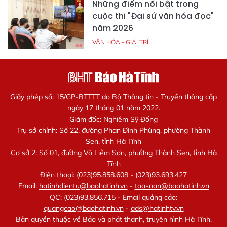
Những điểm nổi bật trong
cuộc thi "Đại sứ văn hóa đọc"
năm 2026
VĂN HÓA - GIẢI TRÍ
Giấy phép số: 15/GP-BTTTT do Bộ Thông tin - Truyền thông cấp
ngày 17 tháng 01 năm 2022.
Giám đốc: Nghiêm Sỹ Đống
Trụ sở chính: Số 22, đường Phan Đình Phùng, phường Thành
Sen, tỉnh Hà Tĩnh
Cơ sở 2: Số 01, đường Võ Liêm Sơn, phường Thành Sen, tỉnh Hà
Tĩnh
Điện thoại: (023)95.858.608 - (023)93.693.427
Email:
hatinhdientu@baohatinh.vn
-
toasoan@baohatinh.vn
QC: (023)93.856.715 - Email quảng cáo:
quangcao@baohatinh.vn
-
ads@hatinhtv.vn
Bản quyền thuộc về Báo và phát thanh, truyền hình Hà Tĩnh.