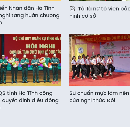
kiến Nhân dân Hà Tĩnh
Tôi là nữ tổ viên bả
nghị tặng huân chương
ninh cơ sở
p
S tỉnh Hà Tĩnh công
Sự chuẩn mực làm nên g
 quyết định điều động
của nghi thức Đội
ộ