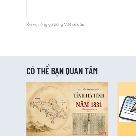
Xin vui lòng gõ tiếng Việt có dấu
CÓ THỂ BẠN QUAN TÂM