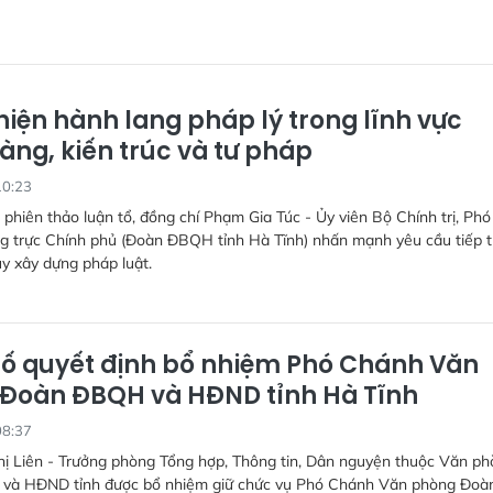
hiện hành lang pháp lý trong lĩnh vực
àng, kiến trúc và tư pháp
10:23
i phiên thảo luận tổ, đồng chí Phạm Gia Túc - Ủy viên Bộ Chính trị, Ph
g trực Chính phủ (Đoàn ĐBQH tỉnh Hà Tĩnh) nhấn mạnh yêu cầu tiếp 
uy xây dựng pháp luật.
ố quyết định bổ nhiệm Phó Chánh Văn
Đoàn ĐBQH và HĐND tỉnh Hà Tĩnh
08:37
hị Liên - Trưởng phòng Tổng hợp, Thông tin, Dân nguyện thuộc Văn p
à HĐND tỉnh được bổ nhiệm giữ chức vụ Phó Chánh Văn phòng Đoà