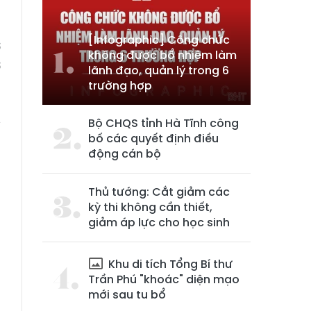
n
n
[Infographic] Công chức
ơ
không được bổ nhiệm làm
ơ
lãnh đạo, quản lý trong 6
h
trường hợp
à
Bộ CHQS tỉnh Hà Tĩnh công
ý
bố các quyết định điều
ụ
động cán bộ
n
Thủ tướng: Cắt giảm các
kỳ thi không cần thiết,
giảm áp lực cho học sinh
Khu di tích Tổng Bí thư
Trần Phú "khoác" diện mạo
mới sau tu bổ