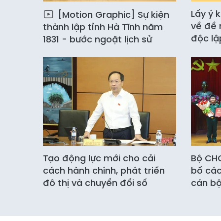
Lấy ý 
[Motion Graphic] Sự kiện
về đề 
thành lập tỉnh Hà Tĩnh năm
độc lậ
1831 - bước ngoặt lịch sử
Tạo động lực mới cho cải
Bộ CHQ
cách hành chính, phát triển
bố các
đô thị và chuyển đổi số
cán b