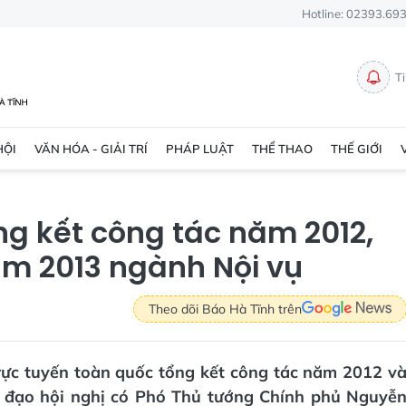
Hotline: 02393.69
T
HỘI
VĂN HÓA - GIẢI TRÍ
PHÁP LUẬT
THỂ THAO
THẾ GIỚI
ổng kết công tác năm 2012,
ăm 2013 ngành Nội vụ
Theo dõi Báo Hà Tĩnh trên
trực tuyến toàn quốc tổng kết công tác năm 2012 v
ỉ đạo hội nghị có Phó Thủ tướng Chính phủ Nguyễ