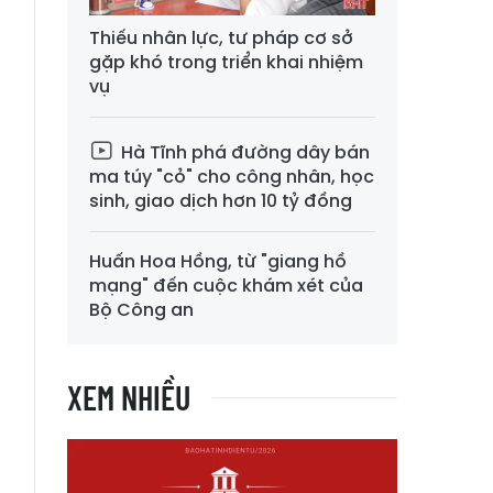
i
Thiếu nhân lực, tư pháp cơ sở
n
gặp khó trong triển khai nhiệm
vụ
Hà Tĩnh phá đường dây bán
ma túy "cỏ" cho công nhân, học
sinh, giao dịch hơn 10 tỷ đồng
Huấn Hoa Hồng, từ "giang hồ
mạng" đến cuộc khám xét của
Bộ Công an
XEM NHIỀU
à