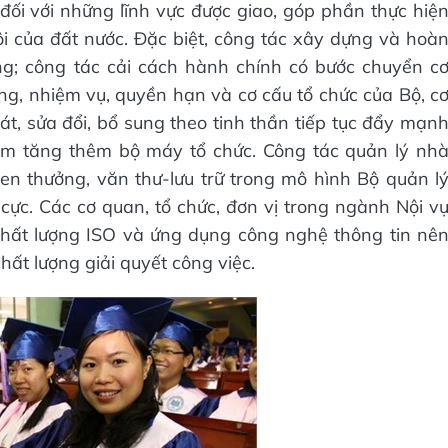
đối với những lĩnh vực được giao, góp phần thực hiệ
hội của đất nước. Đặc biệt, công tác xây dựng và hoà
ng; công tác cải cách hành chính có bước chuyển c
g, nhiệm vụ, quyền hạn và cơ cấu tổ chức của Bộ, c
, sửa đổi, bổ sung theo tinh thần tiếp tục đẩy mạn
làm tăng thêm bộ máy tổ chức. Công tác quản lý nh
khen thưởng, văn thư-lưu trữ trong mô hình Bộ quản l
 cực. Các cơ quan, tổ chức, đơn vị trong ngành Nội v
hất lượng ISO và ứng dụng công nghệ thông tin nê
hất lượng giải quyết công việc.