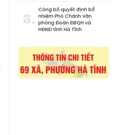
Công bố quyết định bổ
nhiệm Phó Chánh Văn
phòng Đoàn ĐBQH và
HĐND tỉnh Hà Tĩnh
c
ơ
p
,
i
,
,