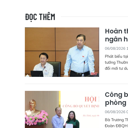
ĐỌC THÊM
Hoàn t
ngân h
06/08/2026 
Phát biểu tạ
tướng Thườn
đổi mới tư d
Công b
phòng 
06/08/2026 
Bà Trương T
Đoàn ĐBQH v