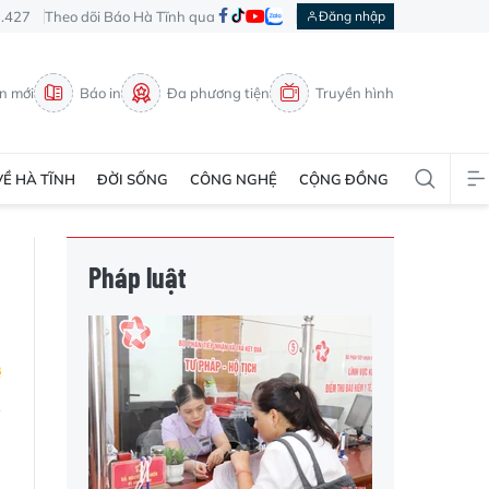
3.427
Theo dõi Báo Hà Tĩnh qua
Đăng nhập
in mới
Báo in
Đa phương tiện
Truyền hình
VỀ HÀ TĨNH
ĐỜI SỐNG
CÔNG NGHỆ
CỘNG ĐỒNG
Pháp luật
à
n