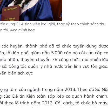
 dụng 314 sinh viên loại giỏi, thạc sỹ theo chính sách thu
n tài.
Ảnh minh họa
 các huyện, thành phố đã tổ chức tuyển dụng đượ
n, tổ dân phố, giảm gần 5.000 cán bộ cốt cán cấp c
tiếp nhận, thuyên chuyển 75 công chức; mở nhiều lớ
sở; Công tác quản lý nhà nước trên lĩnh vực tôn giáo
yển biến tích cực
trọng tâm của ngành trong năm 2013. Theo đó Sở Nộ
ng của Đề án Kiện toàn sắp xếp cơ quan hành chính
i theo lộ trình năm 2013; Cải cách, tổ chức bộ máy