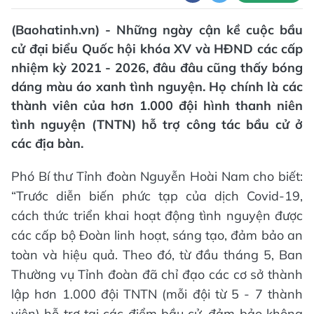
(Baohatinh.vn) - Những ngày cận kề cuộc bầu
cử đại biểu Quốc hội khóa XV và HĐND các cấp
nhiệm kỳ 2021 - 2026, đâu đâu cũng thấy bóng
dáng màu áo xanh tình nguyện. Họ chính là các
thành viên của hơn 1.000 đội hình thanh niên
tình nguyện (TNTN) hỗ trợ công tác bầu cử ở
các địa bàn.
Phó Bí thư Tỉnh đoàn Nguyễn Hoài Nam cho biết:
“Trước diễn biến phức tạp của dịch Covid-19,
cách thức triển khai hoạt động tình nguyện được
các cấp bộ Đoàn linh hoạt, sáng tạo, đảm bảo an
toàn và hiệu quả. Theo đó, từ đầu tháng 5, Ban
Thường vụ Tỉnh đoàn đã chỉ đạo các cơ sở thành
lập hơn 1.000 đội TNTN (mỗi đội từ 5 - 7 thành
viên) hỗ trợ tại các điểm bầu cử, đảm bảo không