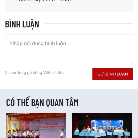
BÌNH LUẬN
Xin vui lòng gõ tiếng Việt có dấu
GỬI BÌNH LUẬN
CÓ THỂ BẠN QUAN TÂM