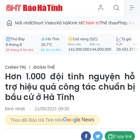
Mới nhất
Short Video
Xã hội
Kinh tế
Chính trị
Thể thao
Pháp luật
V
Thứ Bảy
Hà Tĩnh
Giá vàng (SJC)
Tỷ giá
8 tháng 8
25.7°C
Mua vào
Bán ra
EUR
USD
141,000,000
144,000,000
29,432.37
26,
26 tháng 6 Âm lịch
Độ ẩm 91.8%
CHÍNH TRỊ
ĐOÀN THỂ
Hơn 1.000 đội tình nguyện hỗ
trợ hiệu quả công tác chuẩn bị
bầu cử ở Hà Tĩnh
Đình Nhất
21/05/2021 09:30
Theo dõi Báo Hà Tĩnh trên
Copy link