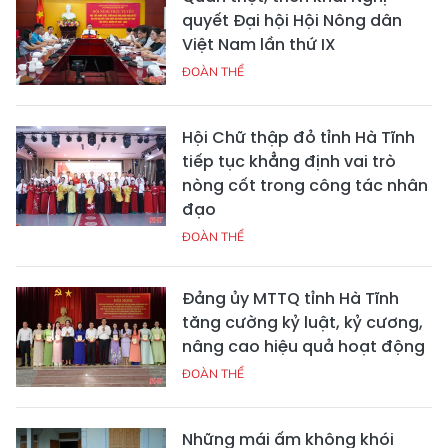
quyết Đại hội Hội Nông dân
Việt Nam lần thứ IX
ĐOÀN THỂ
Hội Chữ thập đỏ tỉnh Hà Tĩnh
tiếp tục khẳng định vai trò
nòng cốt trong công tác nhân
đạo
ĐOÀN THỂ
Đảng ủy MTTQ tỉnh Hà Tĩnh
tăng cường kỷ luật, kỷ cương,
nâng cao hiệu quả hoạt động
ĐOÀN THỂ
Những mái ấm không khói