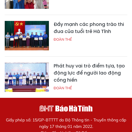
Đẩy mạnh các phong trào thi
đua của tuổi trẻ Hà Tĩnh
ĐOÀN THỂ
Phát huy vai trò điểm tựa, tạo
động lực để người lao động
cống hiến
ĐOÀN THỂ
Giấy phép số: 15/GP-BTTTT do Bộ Thông tin - Truyền thông cấp
ngày 17 tháng 01 năm 2022.