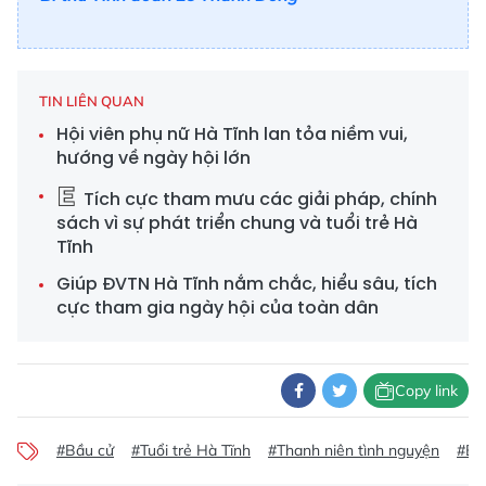
TIN LIÊN QUAN
Hội viên phụ nữ Hà Tĩnh lan tỏa niềm vui,
hướng về ngày hội lớn
Tích cực tham mưu các giải pháp, chính
sách vì sự phát triển chung và tuổi trẻ Hà
Tĩnh
Giúp ĐVTN Hà Tĩnh nắm chắc, hiểu sâu, tích
cực tham gia ngày hội của toàn dân
Copy link
#Bầu cử
#Tuổi trẻ Hà Tĩnh
#Thanh niên tình nguyện
#Bá