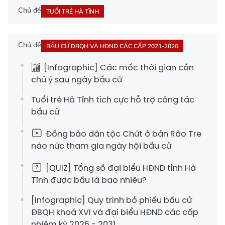
Chủ đề
TUỔI TRẺ HÀ TĨNH
Chủ đề
BẦU CỬ ĐBQH VÀ HĐND CÁC CẤP 2021-2026
[Infographic] Các mốc thời gian cần
chú ý sau ngày bầu cử
Tuổi trẻ Hà Tĩnh tích cực hỗ trợ công tác
bầu cử
Đồng bào dân tộc Chứt ở bản Rào Tre
náo nức tham gia ngày hội bầu cử
[QUIZ] Tổng số đại biểu HĐND tỉnh Hà
Tĩnh được bầu là bao nhiêu?
[Infographic] Quy trình bỏ phiếu bầu cử
ĐBQH khoá XVI và đại biểu HĐND các cấp
nhiệm kỳ 2026 - 2031