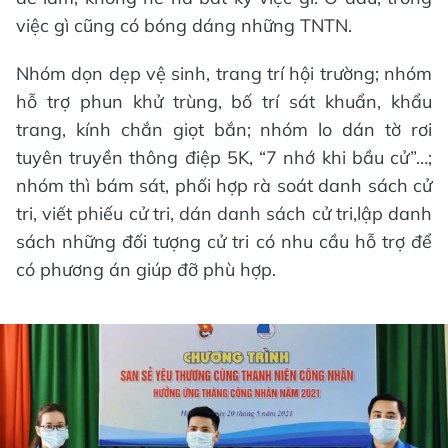
việc gì cũng có bóng dáng những TNTN.
Nhóm dọn dẹp vệ sinh, trang trí hội trường; nhóm
hỗ trợ phun khử trùng, bố trí sát khuẩn, khẩu
trang, kính chắn giọt bắn; nhóm lo dán tờ rơi
tuyên truyền thông điệp 5K, “7 nhớ khi bầu cử”…;
nhóm thì bám sát, phối hợp rà soát danh sách cử
tri, viết phiếu cử tri, dán danh sách cử tri,lập danh
sách những đối tượng cử tri có nhu cầu hỗ trợ để
có phương án giúp đỡ phù hợp.