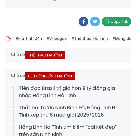
Copy link
#Hà Tĩnh 24h
#V-league
#Thể thao Hà Tĩnh
#Bóng đá V
Chủ đề
THỂ THAO HÀ TĨNH
Chủ đề
CLB HỒNG LĨNH HÀ TĨNH
Tiền đạo Brazil trị giá hơn 9 tỷ đồng gia
nhập Hồng Lĩnh Hà Tĩnh
Thất bại trước Ninh Bình FC, Hồng Lĩnh Hà
Tĩnh xếp thứ 8 mùa giải 2025/2026
Hồng Lĩnh Hà Tĩnh tìm kiếm "cái kết đẹp"
trên sân Ninh Bình