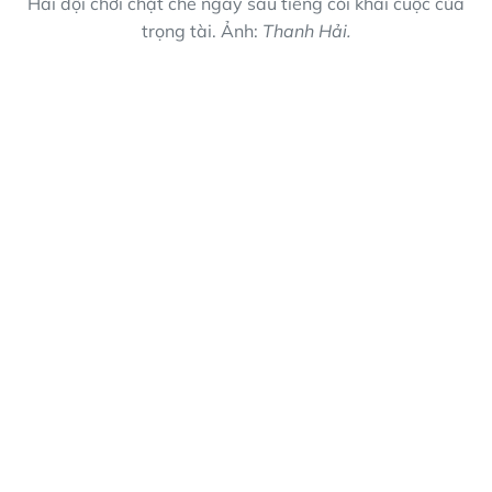
Hai đội chơi chặt chẽ ngay sau tiếng còi khai cuộc của
trọng tài. Ảnh:
Thanh Hải.