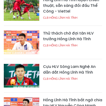
thuật, sẵn sàng đối đầu Thể
Công - Viettel
CLB HỒNG LĨNH HÀ TĨNH
Thử thách chờ đợi tân HLV
trưởng Hồng Lĩnh Hà Tĩnh
CLB HỒNG LĨNH HÀ TĨNH
Cựu HLV Sông Lam Nghệ An
dẫn dắt Hồng Lĩnh Hà Tĩnh
CLB HỒNG LĨNH HÀ TĨNH
Hồng Lĩnh Hà Tĩnh bất ngờ chia
tay HLV Nguyễn Công Mạnh