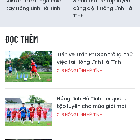
Viktor Lê bất ngờ chia
8 cầu thủ trẻ tập luyện
tay Hồng Lĩnh Hà Tĩnh
cùng đội 1 Hồng Lĩnh Hà
Tĩnh
ĐỌC THÊM
Tiền vệ Trần Phi Sơn trở lại thử
việc tại Hồng Lĩnh Hà Tĩnh
CLB HỒNG LĨNH HÀ TĨNH
Hồng Lĩnh Hà Tĩnh hội quân,
tập luyện cho mùa giải mới
CLB HỒNG LĨNH HÀ TĨNH