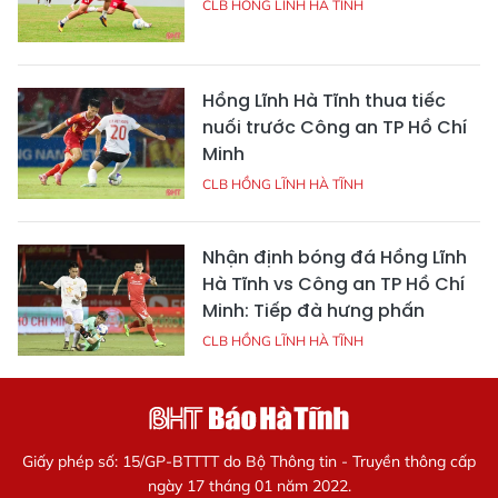
CLB HỒNG LĨNH HÀ TĨNH
Hồng Lĩnh Hà Tĩnh thua tiếc
nuối trước Công an TP Hồ Chí
Minh
CLB HỒNG LĨNH HÀ TĨNH
Nhận định bóng đá Hồng Lĩnh
Hà Tĩnh vs Công an TP Hồ Chí
Minh: Tiếp đà hưng phấn
CLB HỒNG LĨNH HÀ TĨNH
Giấy phép số: 15/GP-BTTTT do Bộ Thông tin - Truyền thông cấp
ngày 17 tháng 01 năm 2022.