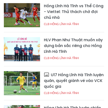
Hồng Lĩnh Hà Tĩnh vs Thể Công
- Viettel: Thử thách chờ đợi
chủ nhà
CLB HỒNG LĨNH HÀ TĨNH
HLV Phan Như Thuật muốn xây
dựng bản sắc riêng cho Hồng
Lĩnh Hà Tĩnh
CLB HỒNG LĨNH HÀ TĨNH
U17 Hồng Lĩnh Hà Tĩnh luyện
quân, quyết giành vé vào VCK
quốc gia
CLB HỒNG LĨNH HÀ TĨNH
Hồng Lĩnh Hà Tĩnh luyện chiến