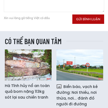
Xin vui lòng gõ tiếng Việt có dấu
GỬI BÌNH LUẬN
CÓ THỂ BẠN QUAN TÂM
Hà Tĩnh hủy nổ an toàn
Biển báo, vạch kẻ
quả bom nặng 113kg
đường: Nơi thiếu, nơi
sót lại sau chiến tranh
thừa, nơi... đánh đố
người đi đường