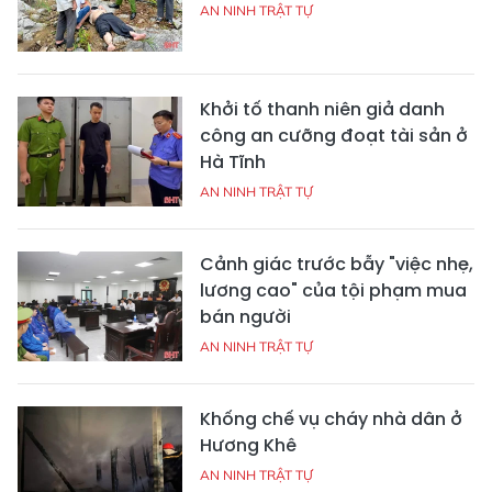
AN NINH TRẬT TỰ
Khởi tố thanh niên giả danh
công an cưỡng đoạt tài sản ở
Hà Tĩnh
AN NINH TRẬT TỰ
Cảnh giác trước bẫy "việc nhẹ,
lương cao" của tội phạm mua
bán người
AN NINH TRẬT TỰ
Khống chế vụ cháy nhà dân ở
Hương Khê
AN NINH TRẬT TỰ