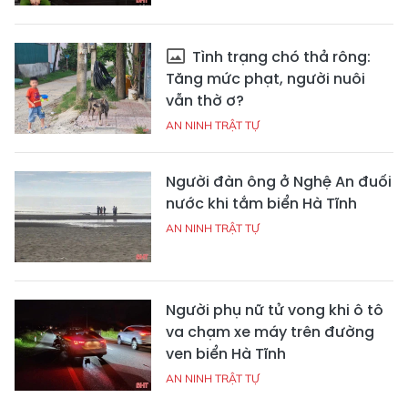
Tình trạng chó thả rông:
Tăng mức phạt, người nuôi
vẫn thờ ơ?
AN NINH TRẬT TỰ
Người đàn ông ở Nghệ An đuối
nước khi tắm biển Hà Tĩnh
AN NINH TRẬT TỰ
Người phụ nữ tử vong khi ô tô
va chạm xe máy trên đường
ven biển Hà Tĩnh
AN NINH TRẬT TỰ