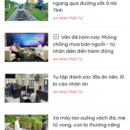
ngang qua đường sắt ở Hà
Tĩnh
AN NINH TRẬT TỰ
Vấn đề hôm nay: Phòng
chống mua bán người - từ
nhận diện đến hành động
AN NINH TRẬT TỰ
Tụ tập đánh xóc đĩa ăn tiền, 10
bị cáo nhận án
AN NINH TRẬT TỰ
Xe máy lao xuống vách đá, mẹ
tử vong, con bị thương nặng