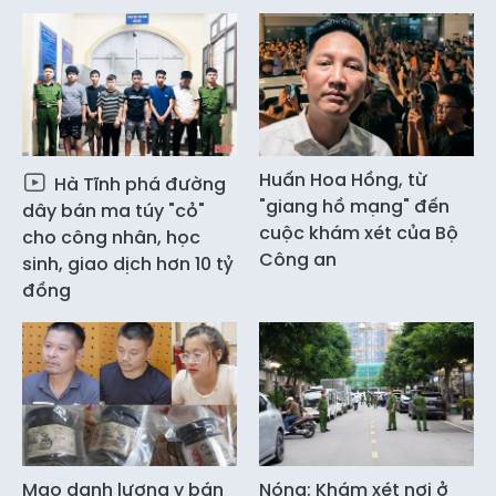
Huấn Hoa Hồng, từ
Hà Tĩnh phá đường
"giang hồ mạng" đến
dây bán ma túy "cỏ"
cuộc khám xét của Bộ
cho công nhân, học
Công an
sinh, giao dịch hơn 10 tỷ
đồng
Mạo danh lương y bán
Nóng: Khám xét nơi ở