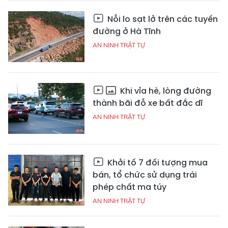
Nỗi lo sạt lở trên các tuyến
đường ở Hà Tĩnh
AN NINH TRẬT TỰ
Khi vỉa hè, lòng đường
thành bãi đỗ xe bất đắc dĩ
AN NINH TRẬT TỰ
Khởi tố 7 đối tượng mua
bán, tổ chức sử dụng trái
phép chất ma túy
AN NINH TRẬT TỰ