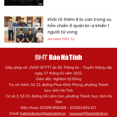
Khởi tố thêm 8 bị can trong vụ
hỗn chiến ở quán bi-a khiến 1
người tử vong
AN NINH TRẬT TỰ
Giấy phép số: 15/GP-BTTTT do Bộ Thông tin - Truyền thông cấp
ngày 17 tháng 01 năm 2022.
Giám đốc: Nghiêm Sỹ Đống
Trụ sở chính: Số 22, đường Phan Đình Phùng, phường Thành
Sen, tỉnh Hà Tĩnh
Cơ sở 2: Số 01, đường Võ Liêm Sơn, phường Thành Sen, tỉnh Hà
Tĩnh
Điện thoại: (023)95.858.608 - (023)93.693.427
Email:
hatinhdientu@baohatinh.vn
-
toasoan@baohatinh.vn