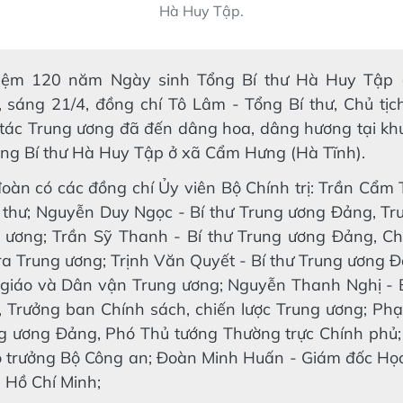
Hà Huy Tập.
iệm 120 năm Ngày sinh Tổng Bí thư Hà Huy Tập (
, sáng 21/4, đồng chí Tô Lâm - Tổng Bí thư, Chủ tị
tác Trung ương đã đến dâng hoa, dâng hương tại kh
ổng Bí thư Hà Huy Tập ở xã Cẩm Hưng (Hà Tĩnh).
oàn có các đồng chí Ủy viên Bộ Chính trị: Trần Cẩm
í thư; Nguyễn Duy Ngọc - Bí thư Trung ương Đảng, T
 ương; Trần Sỹ Thanh - Bí thư Trung ương Đảng, C
ra Trung ương; Trịnh Văn Quyết - Bí thư Trung ương 
giáo và Dân vận Trung ương; Nguyễn Thanh Nghị - B
 Trưởng ban Chính sách, chiến lược Trung ương; Phạ
ng ương Đảng, Phó Thủ tướng Thường trực Chính phủ
 trưởng Bộ Công an; Đoàn Minh Huấn - Giám đốc Học
a Hồ Chí Minh;