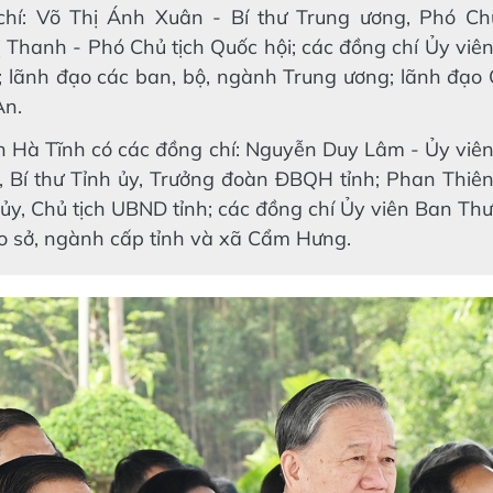
hí: Võ Thị Ánh Xuân - Bí thư Trung ương, Phó Chủ
 Thanh - Phó Chủ tịch Quốc hội; các đồng chí Ủy vi
 lãnh đạo các ban, bộ, ngành Trung ương; lãnh đạo 
An.
nh Hà Tĩnh có các đồng chí: Nguyễn Duy Lâm - Ủy vi
 Bí thư Tỉnh ủy, Trưởng đoàn ĐBQH tỉnh; Phan Thiên
 ủy, Chủ tịch UBND tỉnh; các đồng chí Ủy viên Ban Th
ạo sở, ngành cấp tỉnh và xã Cẩm Hưng.