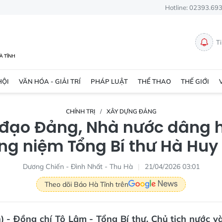
Hotline: 02393.69
T
HỘI
VĂN HÓA - GIẢI TRÍ
PHÁP LUẬT
THỂ THAO
THẾ GIỚI
CHÍNH TRỊ
XÂY DỰNG ĐẢNG
 đạo Đảng, Nhà nước dâng 
ng niệm Tổng Bí thư Hà Huy
Dương Chiến - Đình Nhất - Thu Hà
21/04/2026 03:01
Theo dõi Báo Hà Tĩnh trên
) - Đồng chí Tô Lâm - Tổng Bí thư, Chủ tịch nước v