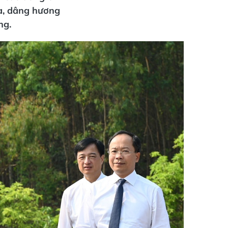
a, dâng hương
ng.