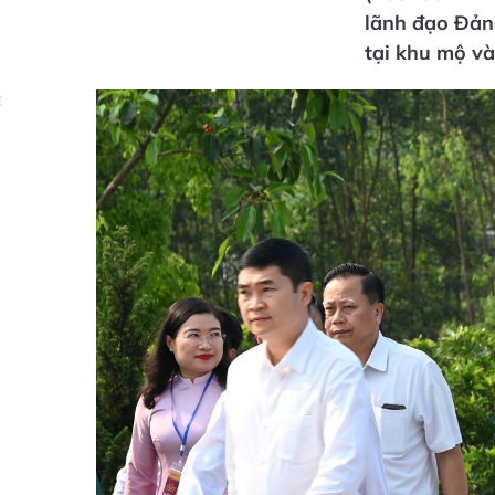
lãnh đạo Đản
tại khu mộ v
Ẻ