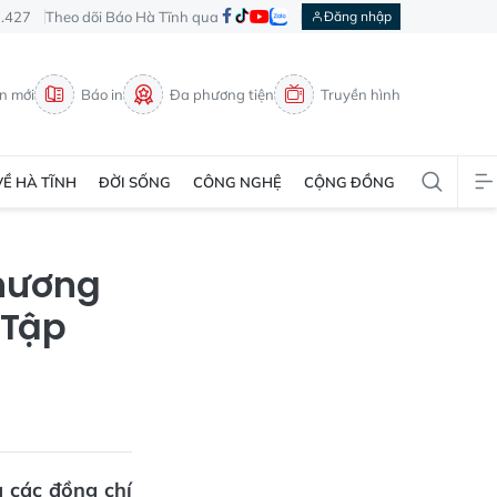
3.427
Theo dõi Báo Hà Tĩnh qua
Đăng nhập
in mới
Báo in
Đa phương tiện
Truyền hình
VỀ HÀ TĨNH
ĐỜI SỐNG
CÔNG NGHỆ
CỘNG ĐỒNG
hương
 Tập
à các đồng chí