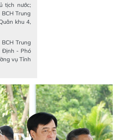
 tịch nước;
ên BCH Trung
Quân khu 4,
ên BCH Trung
 Định - Phó
ường vụ Tỉnh