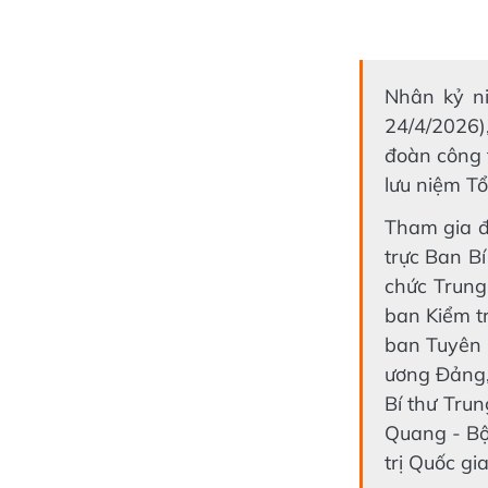
Nhân kỷ n
24/4/2026)
đoàn công 
lưu niệm T
Tham gia đ
trực Ban B
chức Trung
ban Kiểm t
ban Tuyên 
ương Đảng,
Bí thư Tru
Quang - Bộ
trị Quốc gi