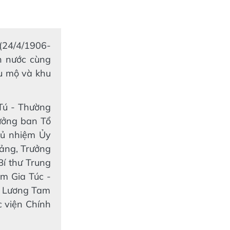
24/4/1906-
ch nước cùng
u mộ và khu
 Tú - Thường
rưởng ban Tổ
hủ nhiệm Ủy
Đảng, Trưởng
í thư Trung
m Gia Túc -
; Lương Tam
 viện Chính