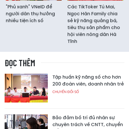
"Phủ xanh" VNeID để
Các TikToker Tú Mai,
người dân thụ hưởng
Ngọc Hân Family chia
nhiều tiện ích số
sẻ kỹ năng quảng bá,
tiêu thụ sản phẩm cho
hội viên nông dân Hà
Tĩnh
ĐỌC THÊM
Tập huấn kỹ năng số cho hơn
200 đoàn viên, doanh nhân trẻ
CHUYỂN ĐỔI SỐ
Bảo đảm bố trí đủ nhân sự
chuyên trách về CNTT, chuyển