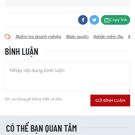
Copy link
#kiểm tra doanh nghiệp
#bản quyền
#phần mềm lậu
#sở
BÌNH LUẬN
Xin vui lòng gõ tiếng Việt có dấu
GỬI BÌNH LUẬN
CÓ THỂ BẠN QUAN TÂM