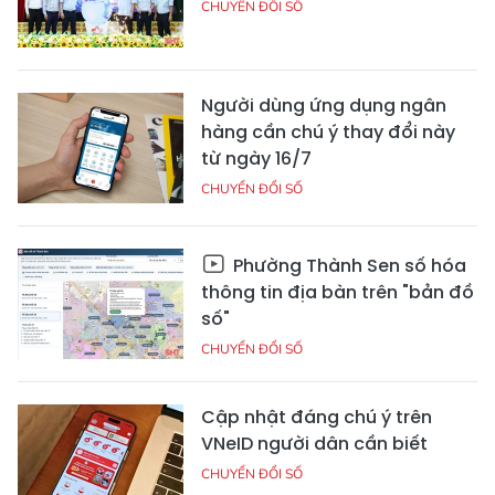
CHUYỂN ĐỔI SỐ
Người dùng ứng dụng ngân
hàng cần chú ý thay đổi này
từ ngày 16/7
CHUYỂN ĐỔI SỐ
Phường Thành Sen số hóa
thông tin địa bàn trên "bản đồ
số"
CHUYỂN ĐỔI SỐ
Cập nhật đáng chú ý trên
VNeID người dân cần biết
CHUYỂN ĐỔI SỐ