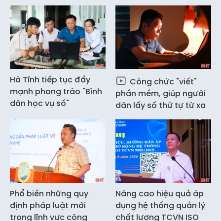
Hà Tĩnh tiếp tục đẩy
Công chức "viết"
mạnh phong trào "Bình
phần mềm, giúp người
dân học vụ số"
dân lấy số thứ tự từ xa
Phổ biến những quy
Nâng cao hiệu quả áp
định pháp luật mới
dụng hệ thống quản lý
trong lĩnh vực công
chất lượng TCVN ISO