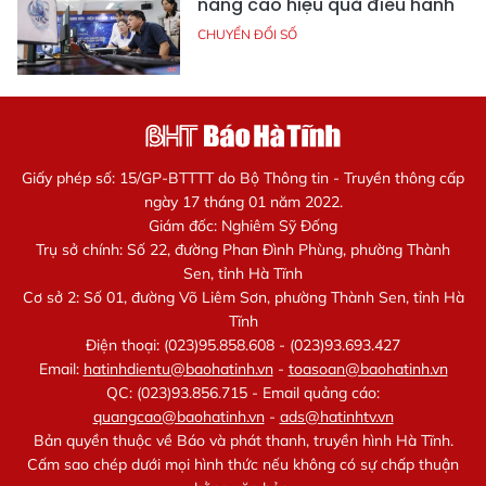
nâng cao hiệu quả điều hành
CHUYỂN ĐỔI SỐ
Giấy phép số: 15/GP-BTTTT do Bộ Thông tin - Truyền thông cấp
ngày 17 tháng 01 năm 2022.
Giám đốc: Nghiêm Sỹ Đống
Trụ sở chính: Số 22, đường Phan Đình Phùng, phường Thành
Sen, tỉnh Hà Tĩnh
Cơ sở 2: Số 01, đường Võ Liêm Sơn, phường Thành Sen, tỉnh Hà
Tĩnh
Điện thoại: (023)95.858.608 - (023)93.693.427
Email:
hatinhdientu@baohatinh.vn
-
toasoan@baohatinh.vn
QC: (023)93.856.715 - Email quảng cáo:
quangcao@baohatinh.vn
-
ads@hatinhtv.vn
Bản quyền thuộc về Báo và phát thanh, truyền hình Hà Tĩnh.
Cấm sao chép dưới mọi hình thức nếu không có sự chấp thuận