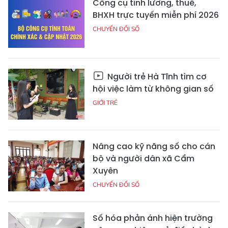
Công cụ tính lương, thuế,
BHXH trực tuyến miễn phí 2026
CHUYỂN ĐỔI SỐ
Người trẻ Hà Tĩnh tìm cơ
hội việc làm từ không gian số
GIỚI TRẺ
Nâng cao kỹ năng số cho cán
bộ và người dân xã Cẩm
Xuyên
CHUYỂN ĐỔI SỐ
Số hóa phản ánh hiện trường