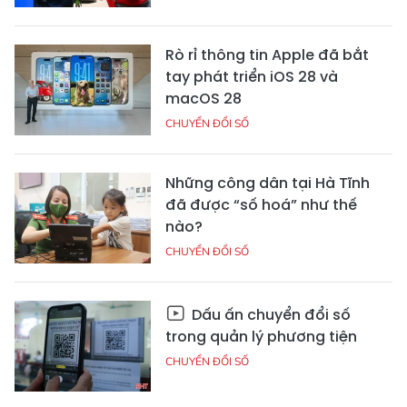
Rò rỉ thông tin Apple đã bắt
tay phát triển iOS 28 và
macOS 28
CHUYỂN ĐỔI SỐ
Những công dân tại Hà Tĩnh
đã được “số hoá” như thế
nào?
CHUYỂN ĐỔI SỐ
Dấu ấn chuyển đổi số
trong quản lý phương tiện
CHUYỂN ĐỔI SỐ