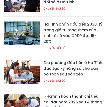
đổi số ở Hà Tĩnh
CHUYỂN ĐỔI SỐ
Hà Tĩnh phấn đấu đến 2030, tỷ
trọng giá trị tăng thêm của
kinh tế số vào GRDP đạt 15-
20%
CHUYỂN ĐỔI SỐ
Địa phương đầu tiên ở Hà Tĩnh
đào tạo kỹ năng số cho cán
bộ thôn sau sắp xếp
CHUYỂN ĐỔI SỐ
i-HaTinh hoàn thành chỉ tiêu
cài đặt năm 2026 sau 4 tháng