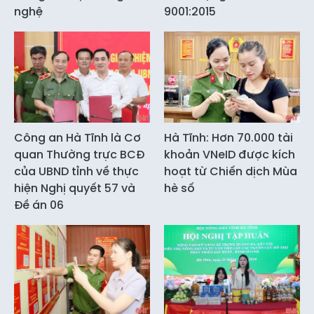
nghệ
9001:2015
Công an Hà Tĩnh là Cơ
Hà Tĩnh: Hơn 70.000 tài
quan Thường trực BCĐ
khoản VNeID được kích
của UBND tỉnh về thực
hoạt từ Chiến dịch Mùa
hiện Nghị quyết 57 và
hè số
Đề án 06