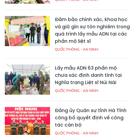
Đảm bảo chính xác, khoa học
và giữ gìn sự tôn nghiêm trong
quá trình lấy mẫu ADN tại các
phần mộ liệt sĩ
QUỐC PHÒNG - AN NINH
Lấy mẫu ADN 63 phần mộ
chưa xác định danh tính tại
Nghĩa trang Liệt sĩ Núi Nài
QUỐC PHÒNG - AN NINH
Đảng ủy Quân sự tỉnh Hà Tĩnh
công bố quyết định về công
tác cán bộ
QUỐC PHÒNG - AN NINH