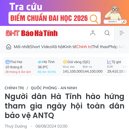
Mới nhất
Short Video
Xã hội
Kinh tế
Chính trị
Thể thao
Pháp luật
V
Thứ Hai
Hà Tĩnh
Giá vàng (SJC)
Tỷ giá
10 tháng 8
36.9°C
Mua vào
Bán ra
EUR
USD
141,100,000
144,100,000
29,410.19
25,
28 tháng 6 Âm lịch
Độ ẩm 50.5%
CHÍNH TRỊ
QUỐC PHÒNG - AN NINH
Người dân Hà Tĩnh hào hứng
tham gia ngày hội toàn dân
bảo vệ ANTQ
Thuỳ Dương
06/08/2024 02:00