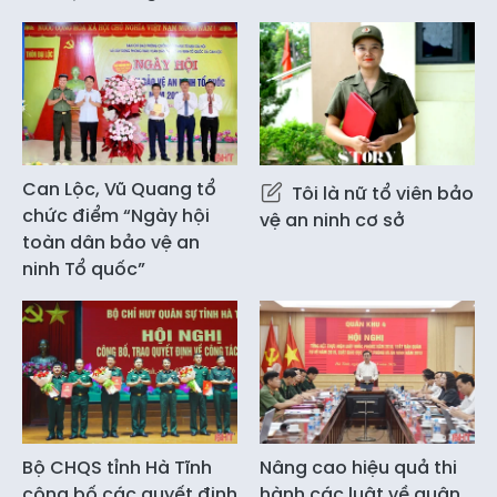
Can Lộc, Vũ Quang tổ
Tôi là nữ tổ viên bảo
chức điểm “Ngày hội
vệ an ninh cơ sở
toàn dân bảo vệ an
ninh Tổ quốc”
Bộ CHQS tỉnh Hà Tĩnh
Nâng cao hiệu quả thi
công bố các quyết định
hành các luật về quân