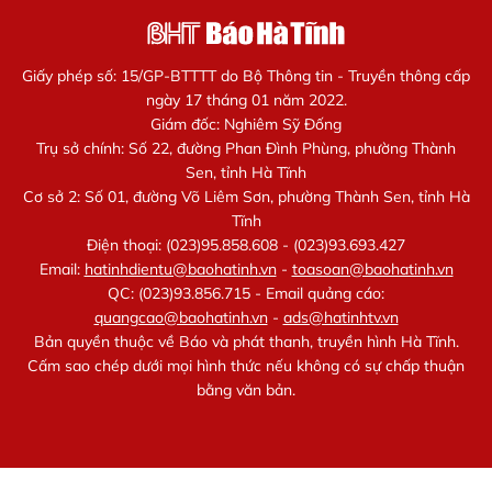
Giấy phép số: 15/GP-BTTTT do Bộ Thông tin - Truyền thông cấp
ngày 17 tháng 01 năm 2022.
Giám đốc: Nghiêm Sỹ Đống
Trụ sở chính: Số 22, đường Phan Đình Phùng, phường Thành
Sen, tỉnh Hà Tĩnh
Cơ sở 2: Số 01, đường Võ Liêm Sơn, phường Thành Sen, tỉnh Hà
Tĩnh
Điện thoại: (023)95.858.608 - (023)93.693.427
Email:
hatinhdientu@baohatinh.vn
-
toasoan@baohatinh.vn
QC: (023)93.856.715 - Email quảng cáo:
quangcao@baohatinh.vn
-
ads@hatinhtv.vn
Bản quyền thuộc về Báo và phát thanh, truyền hình Hà Tĩnh.
Cấm sao chép dưới mọi hình thức nếu không có sự chấp thuận
bằng văn bản.