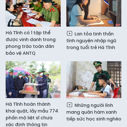
Hà Tĩnh có 1 tập thể
Lan tỏa tinh thần
được vinh danh trong
tình nguyện nhập ngũ
phong trào toàn dân
trong tuổi trẻ Hà Tĩnh
bảo vệ ANTQ
Hà Tĩnh hoàn thành
Những người lính
khai quật, lấy mẫu 774
mang quân hàm xanh
phần mộ liệt sĩ chưa
tiếp sức học sinh nghèo
xác định thông tin