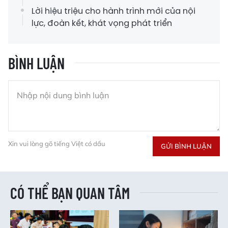
Lời hiệu triệu cho hành trình mới của nội
lực, đoàn kết, khát vọng phát triển
BÌNH LUẬN
Xin vui lòng gõ tiếng Việt có dấu
GỬI BÌNH LUẬN
CÓ THỂ BẠN QUAN TÂM