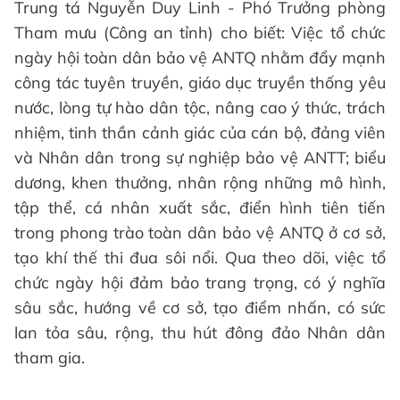
Trung tá Nguyễn Duy Linh - Phó Trưởng phòng
Tham mưu (Công an tỉnh) cho biết: Việc tổ chức
ngày hội toàn dân bảo vệ ANTQ nhằm đẩy mạnh
công tác tuyên truyền, giáo dục truyền thống yêu
nước, lòng tự hào dân tộc, nâng cao ý thức, trách
nhiệm, tinh thần cảnh giác của cán bộ, đảng viên
và Nhân dân trong sự nghiệp bảo vệ ANTT; biểu
dương, khen thưởng, nhân rộng những mô hình,
tập thể, cá nhân xuất sắc, điển hình tiên tiến
trong phong trào toàn dân bảo vệ ANTQ ở cơ sở,
tạo khí thế thi đua sôi nổi. Qua theo dõi, việc tổ
chức ngày hội đảm bảo trang trọng, có ý nghĩa
sâu sắc, hướng về cơ sở, tạo điểm nhấn, có sức
lan tỏa sâu, rộng, thu hút đông đảo Nhân dân
tham gia.