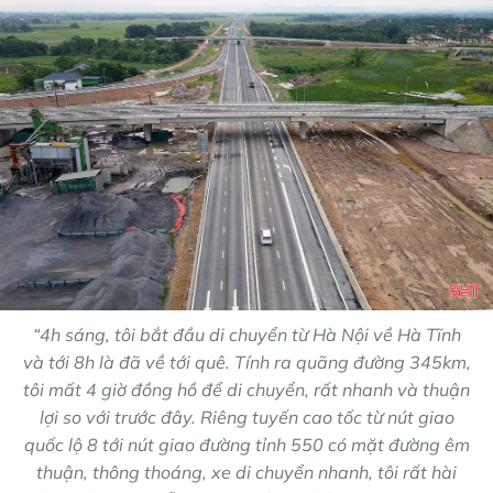
“4h sáng, tôi bắt đầu di chuyển từ Hà Nội về Hà Tĩnh
và tới 8h là đã về tới quê. Tính ra quãng đường 345km,
tôi mất 4 giờ đồng hồ để di chuyển, rất nhanh và thuận
lợi so với trước đây. Riêng tuyến cao tốc từ nút giao
quốc lộ 8 tới nút giao đường tỉnh 550 có mặt đường êm
thuận, thông thoáng, xe di chuyển nhanh, tôi rất hài