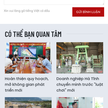
Xin vui lòng gõ tiếng Việt có dấu
GỬI BÌNH LUẬN
CÓ THỂ BẠN QUAN TÂM
Hoàn thiện quy hoạch,
Doanh nghiệp Hà Tĩnh
mở không gian phát
chuyển mình trước "luật
triển mới
chơi" mới