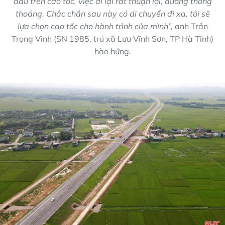
đầu trên cao tốc, việc đi lại rất thuận lợi, đường thông
thoáng. Chắc chắn sau này có di chuyển đi xa, tôi sẽ
lựa chọn cao tốc cho hành trình của mình”,
anh Trần
Trọng Vinh (SN 1985, trú xã Lưu Vĩnh Sơn, TP Hà Tĩnh)
hào hứng.