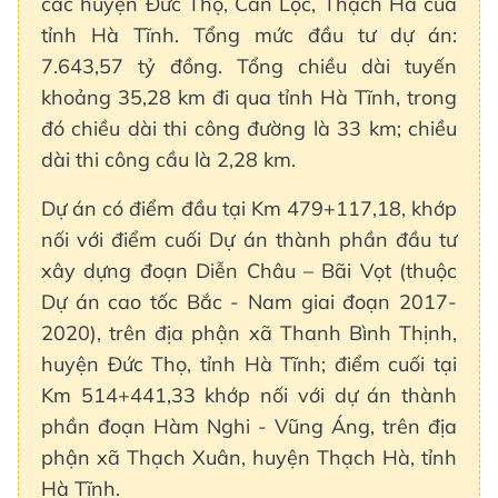
các huyện Đức Thọ, Can Lộc, Thạch Hà của
tỉnh Hà Tĩnh. Tổng mức đầu tư dự án:
7.643,57 tỷ đồng. Tổng chiều dài tuyến
khoảng 35,28 km đi qua tỉnh Hà Tĩnh, trong
đó chiều dài thi công đường là 33 km; chiều
dài thi công cầu là 2,28 km.
Dự án có điểm đầu tại Km 479+117,18, khớp
nối với điểm cuối Dự án thành phần đầu tư
xây dựng đoạn Diễn Châu – Bãi Vọt (thuộc
Dự án cao tốc Bắc - Nam giai đoạn 2017-
2020), trên địa phận xã Thanh Bình Thịnh,
huyện Đức Thọ, tỉnh Hà Tĩnh; điểm cuối tại
Km 514+441,33 khớp nối với dự án thành
phần đoạn Hàm Nghi - Vũng Áng, trên địa
phận xã Thạch Xuân, huyện Thạch Hà, tỉnh
Hà Tĩnh.