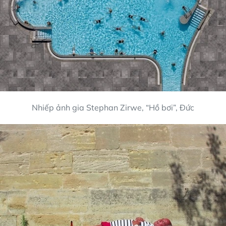
Nhiếp ảnh gia Stephan Zirwe, “Hồ bơi”, Đức