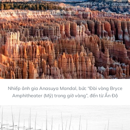
Nhiếp ảnh gia Anasuya Mandal, bức “Đài vòng Bryce
Amphitheater (Mỹ) trong giờ vàng”, đến từ Ấn Độ