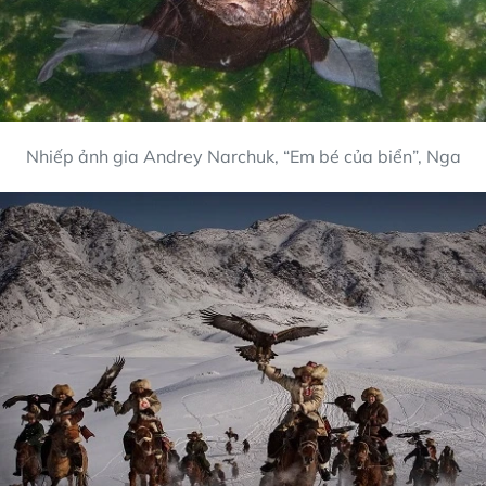
Nhiếp ảnh gia Andrey Narchuk, “Em bé của biển”, Nga