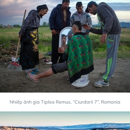
Nhiếp ảnh gia Tiplea Remus, “Ciurdarii 7”, Romania