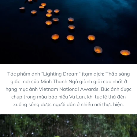
Tác phẩm ảnh “Lighting Dream” (tạm dịch: Thắp sáng
giấc mơ) của Minh Thanh Ngô giành giải cao nhất ở
hạng mục ảnh Vietnam National Awards. Bức ảnh được
chụp trong mùa báo hiếu Vu Lan, khi tục lệ thả đèn
xuống sông được người dân ở nhiều nơi thực hiện.