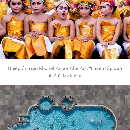
Nhiếp ảnh gia Khairel Anuar Che Ani, “Luyện tập quá
nhiều”, Malaysia