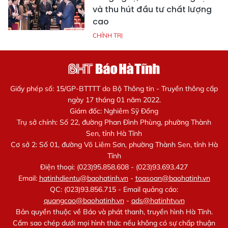
và thu hút đầu tư chất lượng
cao
CHÍNH TRỊ
Giấy phép số: 15/GP-BTTTT do Bộ Thông tin - Truyền thông cấp
ngày 17 tháng 01 năm 2022.
Giám đốc: Nghiêm Sỹ Đống
Trụ sở chính: Số 22, đường Phan Đình Phùng, phường Thành
Sen, tỉnh Hà Tĩnh
Cơ sở 2: Số 01, đường Võ Liêm Sơn, phường Thành Sen, tỉnh Hà
Tĩnh
Điện thoại: (023)95.858.608 - (023)93.693.427
Email:
hatinhdientu@baohatinh.vn
-
toasoan@baohatinh.vn
QC: (023)93.856.715 - Email quảng cáo:
quangcao@baohatinh.vn
-
ads@hatinhtv.vn
Bản quyền thuộc về Báo và phát thanh, truyền hình Hà Tĩnh.
Cấm sao chép dưới mọi hình thức nếu không có sự chấp thuận