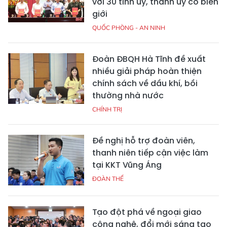
với 30 tỉnh ủy, thành ủy có biên
giới
QUỐC PHÒNG - AN NINH
Đoàn ĐBQH Hà Tĩnh đề xuất
nhiều giải pháp hoàn thiện
chính sách về dầu khí, bồi
thường nhà nước
CHÍNH TRỊ
Đề nghị hỗ trợ đoàn viên,
thanh niên tiếp cận việc làm
tại KKT Vũng Áng
ĐOÀN THỂ
Tạo đột phá về ngoại giao
công nghệ, đổi mới sáng tạo