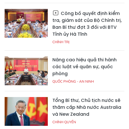
Công bố quyết định kiểm
tra, giám sát của Bộ Chính trị,
Ban Bí thư đợt 3 đối với BTV
Tỉnh ủy Hà Tĩnh
CHÍNH TRỊ
Nâng cao hiệu quả thi hành
các luật về quân sự, quốc
phòng
QUỐC PHÒNG - AN NINH
Tổng Bí thư, Chủ tịch nước sẽ
thăm cấp Nhà nước Australia
và New Zealand
CHÍNH QUYỀN