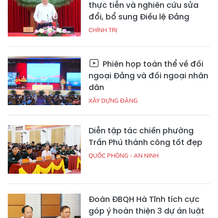
thực tiễn và nghiên cứu sửa
đổi, bổ sung Điều lệ Đảng
CHÍNH TRỊ
Phiên họp toàn thể về đối
ngoại Đảng và đối ngoại nhân
dân
XÂY DỰNG ĐẢNG
Diễn tập tác chiến phường
Trần Phú thành công tốt đẹp
QUỐC PHÒNG - AN NINH
Đoàn ĐBQH Hà Tĩnh tích cực
góp ý hoàn thiện 3 dự án luật