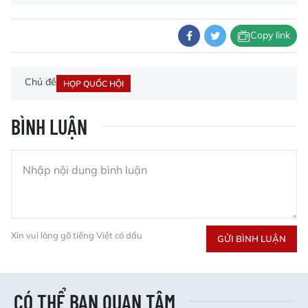
Copy link
Chủ đề
HỌP QUỐC HỘI
BÌNH LUẬN
Xin vui lòng gõ tiếng Việt có dấu
GỬI BÌNH LUẬN
CÓ THỂ BẠN QUAN TÂM