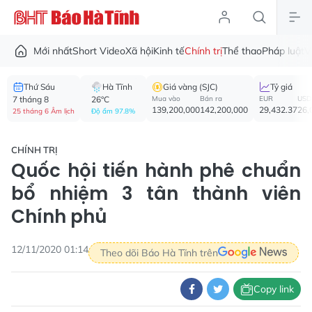
Mới nhất
Short Video
Xã hội
Kinh tế
Chính trị
Thể thao
Pháp luật
V
Thứ Sáu
Hà Tĩnh
Giá vàng (SJC)
Tỷ giá
7 tháng 8
26°C
Mua vào
Bán ra
EUR
USD
139,200,000
142,200,000
29,432.37
26,
25 tháng 6 Âm lịch
Độ ẩm 97.8%
CHÍNH TRỊ
Quốc hội tiến hành phê chuẩn
bổ nhiệm 3 tân thành viên
Chính phủ
12/11/2020 01:14
Theo dõi Báo Hà Tĩnh trên
Copy link