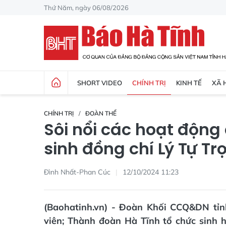
Thứ Năm, ngày 06/08/2026
SHORT VIDEO
CHÍNH TRỊ
KINH TẾ
XÃ 
CHÍNH TRỊ
ĐOÀN THỂ
Sôi nổi các hoạt độn
sinh đồng chí Lý Tự Tr
Đình Nhất-Phan Cúc
12/10/2024 11:23
(Baohatinh.vn) - Đoàn Khối CCQ&DN tỉn
viên; Thành đoàn Hà Tĩnh tổ chức sinh 