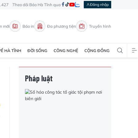
3.427
Theo dõi Báo Hà Tĩnh qua
Đăng nhập
in mới
Báo in
Đa phương tiện
Truyền hình
VỀ HÀ TĨNH
ĐỜI SỐNG
CÔNG NGHỆ
CỘNG ĐỒNG
Pháp luật
n
a