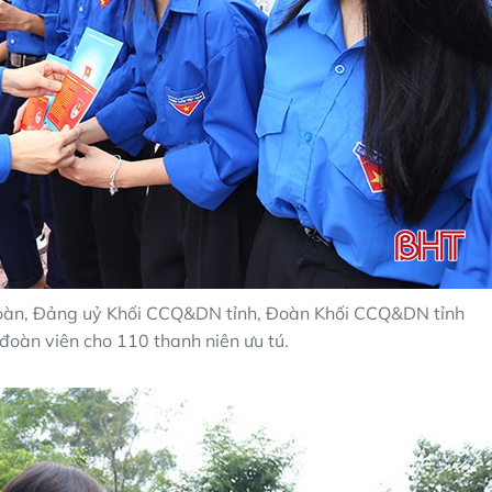
 đoàn, Đảng uỷ Khối CCQ&DN tỉnh, Đoàn Khối CCQ&DN tỉnh
đoàn viên cho 110 thanh niên ưu tú.