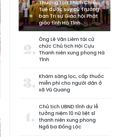
Thượng tọa Thích Chiếu
Tuệ được suy cử Trưởng
ban Trị sự Giáo hội Phật
giáo tỉnh Hà Tĩnh
Ông Lê Văn Liêm tái cử
chức Chủ tịch Hội Cựu
Thanh niên xung phong Hà
Tĩnh
Khám sàng lọc, cấp thuốc
miễn phí cho người dân ở
xã Vũ Quang
Chủ tịch UBND tỉnh dự lễ
tưởng niệm 10 nữ liệt sĩ
thanh niên xung phong
Ngã ba Đồng Lộc