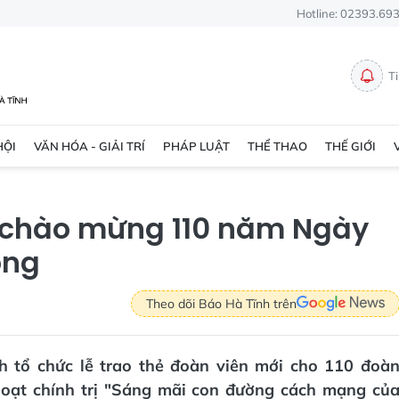
Hotline: 02393.69
T
HỘI
VĂN HÓA - GIẢI TRÍ
PHÁP LUẬT
THỂ THAO
THẾ GIỚI
g chào mừng 110 năm Ngày
ọng
Theo dõi Báo Hà Tĩnh trên
h tổ chức lễ trao thẻ đoàn viên mới cho 110 đoà
hoạt chính trị "Sáng mãi con đường cách mạng củ