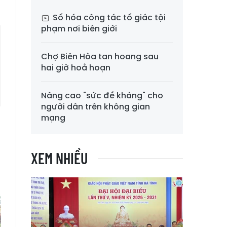
Số hóa công tác tố giác tội
phạm nơi biên giới
Chợ Biên Hòa tan hoang sau
hai giờ hoả hoạn
Nâng cao "sức đề kháng" cho
người dân trên không gian
mạng
XEM NHIỀU