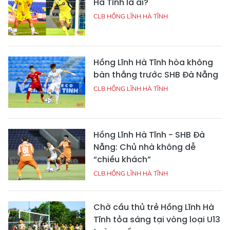
Hà Tĩnh là ai?
CLB HỒNG LĨNH HÀ TĨNH
Hồng Lĩnh Hà Tĩnh hòa không
bàn thắng trước SHB Đà Nẵng
CLB HỒNG LĨNH HÀ TĨNH
Hồng Lĩnh Hà Tĩnh - SHB Đà
Nẵng: Chủ nhà không dễ
“chiều khách”
CLB HỒNG LĨNH HÀ TĨNH
Chờ cầu thủ trẻ Hồng Lĩnh Hà
Tĩnh tỏa sáng tại vòng loại U13