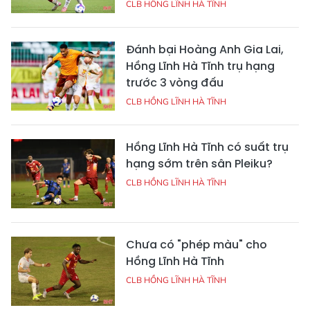
CLB HỒNG LĨNH HÀ TĨNH
Đánh bại Hoàng Anh Gia Lai,
Hồng Lĩnh Hà Tĩnh trụ hạng
trước 3 vòng đấu
CLB HỒNG LĨNH HÀ TĨNH
Hồng Lĩnh Hà Tĩnh có suất trụ
hạng sớm trên sân Pleiku?
CLB HỒNG LĨNH HÀ TĨNH
Chưa có "phép màu" cho
Hồng Lĩnh Hà Tĩnh
CLB HỒNG LĨNH HÀ TĨNH