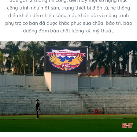
Sau gần 2 tháng thi công, đến nay một số hạng mục
công trình như mặt sân, trang thiết bị điện tử, hệ thống
điều khiển đèn chiếu sáng, các khán đài và công trình
phụ trợ cơ bản đã được khắc phục sửa chữa, bảo trì, bảo
dưỡng đảm bảo chất lượng kỹ, mỹ thuật.