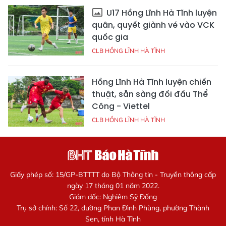
U17 Hồng Lĩnh Hà Tĩnh luyện
quân, quyết giành vé vào VCK
quốc gia
CLB HỒNG LĨNH HÀ TĨNH
Hồng Lĩnh Hà Tĩnh luyện chiến
thuật, sẵn sàng đối đầu Thể
Công - Viettel
CLB HỒNG LĨNH HÀ TĨNH
Giấy phép số: 15/GP-BTTTT do Bộ Thông tin - Truyền thông cấp
ngày 17 tháng 01 năm 2022.
Giám đốc: Nghiêm Sỹ Đống
Trụ sở chính: Số 22, đường Phan Đình Phùng, phường Thành
Sen, tỉnh Hà Tĩnh