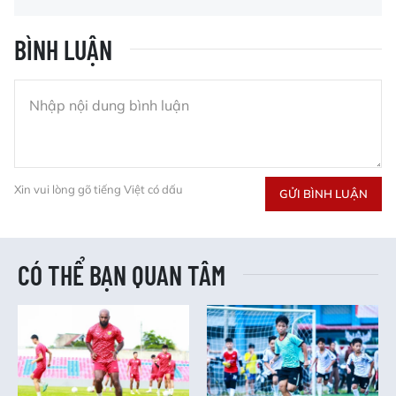
BÌNH LUẬN
Xin vui lòng gõ tiếng Việt có dấu
GỬI BÌNH LUẬN
CÓ THỂ BẠN QUAN TÂM