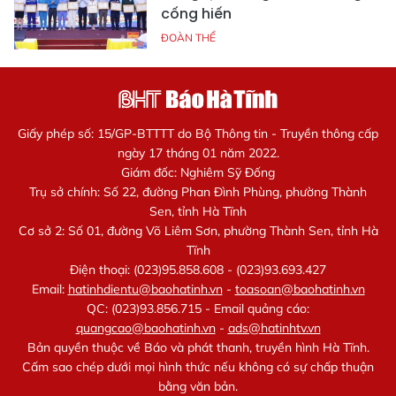
cống hiến
ĐOÀN THỂ
Giấy phép số: 15/GP-BTTTT do Bộ Thông tin - Truyền thông cấp
ngày 17 tháng 01 năm 2022.
Giám đốc: Nghiêm Sỹ Đống
Trụ sở chính: Số 22, đường Phan Đình Phùng, phường Thành
Sen, tỉnh Hà Tĩnh
Cơ sở 2: Số 01, đường Võ Liêm Sơn, phường Thành Sen, tỉnh Hà
Tĩnh
Điện thoại: (023)95.858.608 - (023)93.693.427
Email:
hatinhdientu@baohatinh.vn
-
toasoan@baohatinh.vn
QC: (023)93.856.715 - Email quảng cáo:
quangcao@baohatinh.vn
-
ads@hatinhtv.vn
Bản quyền thuộc về Báo và phát thanh, truyền hình Hà Tĩnh.
Cấm sao chép dưới mọi hình thức nếu không có sự chấp thuận
bằng văn bản.