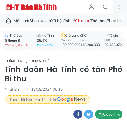
Mới nhất
Short Video
Xã hội
Kinh tế
Chính trị
Thể thao
Pháp luật
V
Thứ Bảy
Hà Tĩnh
Giá vàng (SJC)
Tỷ giá
8 tháng 8
25.4°C
Mua vào
Bán ra
EUR
USD
139,200,000
142,200,000
29,432.37
26,
26 tháng 6 Âm lịch
Độ ẩm 96%
CHÍNH TRỊ
ĐOÀN THỂ
Tỉnh đoàn Hà Tĩnh có tân Phó
Bí thư
Nhất Đình
13/09/2024 05:15
Theo dõi Báo Hà Tĩnh trên
Copy link