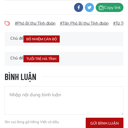
Copy link
#Phó Bí thư Tỉnh đoàn
#Tân Phó Bí thư Tỉnh đoàn
#Từ Tuấ
Chủ đề
BỔ NHIỆM CÁN BỘ
Chủ đề
TUỔI TRẺ HÀ TĨNH
BÌNH LUẬN
Xin vui lòng gõ tiếng Việt có dấu
GỬI BÌNH LUẬN