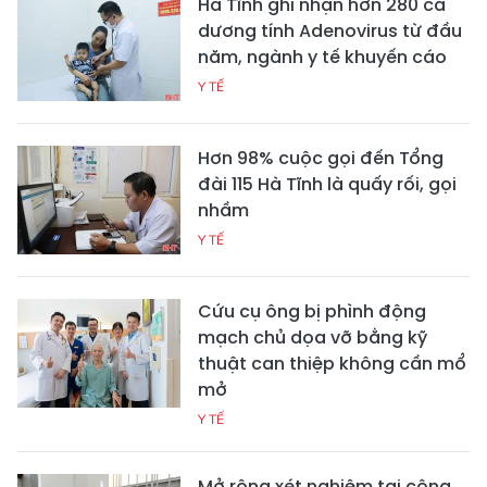
Hà Tĩnh ghi nhận hơn 280 ca
dương tính Adenovirus từ đầu
năm, ngành y tế khuyến cáo
Y TẾ
Hơn 98% cuộc gọi đến Tổng
đài 115 Hà Tĩnh là quấy rối, gọi
nhầm
Y TẾ
Cứu cụ ông bị phình động
mạch chủ dọa vỡ bằng kỹ
thuật can thiệp không cần mổ
mở
Y TẾ
Mở rộng xét nghiệm tại cộng