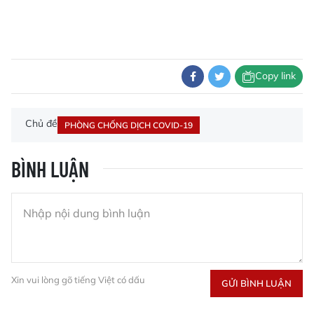
Copy link
Chủ đề
PHÒNG CHỐNG DỊCH COVID-19
BÌNH LUẬN
Xin vui lòng gõ tiếng Việt có dấu
GỬI BÌNH LUẬN