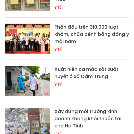
Y TẾ
Phấn đấu trên 310.000 lượt
khám, chữa bệnh bằng đông y
mỗi năm
Y TẾ
Xuất hiện ca mắc sốt xuất
huyết ở xã Cẩm Trung
Y TẾ
Xây dựng môi trường kinh
doanh không khói thuốc tại
chợ Hà Tĩnh
Y TẾ