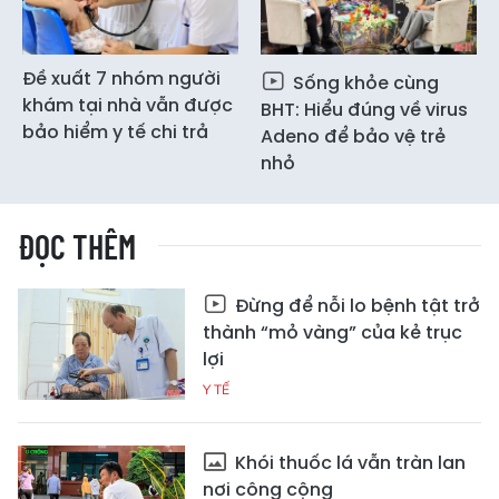
Đề xuất 7 nhóm người
Sống khỏe cùng
khám tại nhà vẫn được
BHT: Hiểu đúng về virus
bảo hiểm y tế chi trả
Adeno để bảo vệ trẻ
nhỏ
ĐỌC THÊM
Đừng để nỗi lo bệnh tật trở
thành “mỏ vàng” của kẻ trục
lợi
Y TẾ
Khói thuốc lá vẫn tràn lan
nơi công cộng