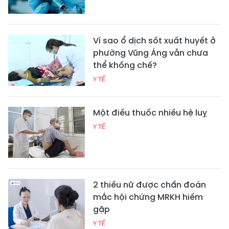
Vì sao ổ dịch sốt xuất huyết ở
phường Vũng Áng vẫn chưa
thể khống chế?
Y TẾ
Một điếu thuốc nhiều hệ luỵ
Y TẾ
2 thiếu nữ được chẩn đoán
mắc hội chứng MRKH hiếm
gặp
Y TẾ