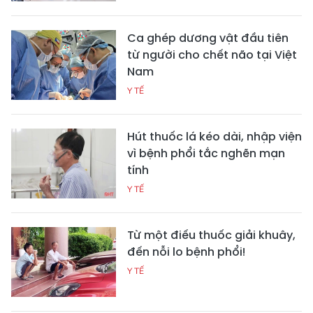
Ca ghép dương vật đầu tiên
từ người cho chết não tại Việt
Nam
Y TẾ
Hút thuốc lá kéo dài, nhập viện
vì bệnh phổi tắc nghẽn mạn
tính
Y TẾ
Từ một điếu thuốc giải khuây,
đến nỗi lo bệnh phổi!
Y TẾ