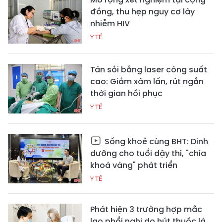
đồng, thu hẹp nguy cơ lây
nhiễm HIV
Y TẾ
Tán sỏi bằng laser công suất
cao: Giảm xâm lấn, rút ngắn
thời gian hồi phục
Y TẾ
Sống khoẻ cùng BHT: Dinh
dưỡng cho tuổi dậy thì, "chìa
khoá vàng" phát triển
Y TẾ
Phát hiện 3 trường hợp mắc
lao phổi nghi do hút thuốc lá