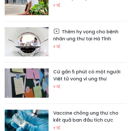
Y TẾ
Thêm hy vọng cho bệnh
nhân ung thư tại Hà Tĩnh
Y TẾ
Cứ gần 5 phút có một người
Việt tử vong vì ung thư
Y TẾ
Vaccine chống ung thư cho
kết quả ban đầu tích cực
Y TẾ