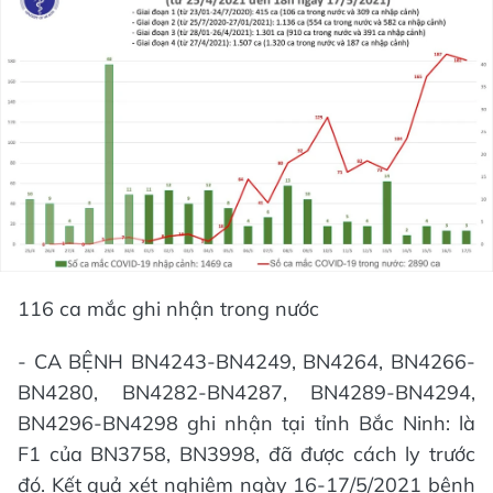
116 ca mắc ghi nhận trong nước
- CA BỆNH BN4243-BN4249, BN4264, BN4266-
BN4280, BN4282-BN4287, BN4289-BN4294,
BN4296-BN4298 ghi nhận tại tỉnh Bắc Ninh: là
F1 của BN3758, BN3998, đã được cách ly trước
đó. Kết quả xét nghiệm ngày 16-17/5/2021 bệnh