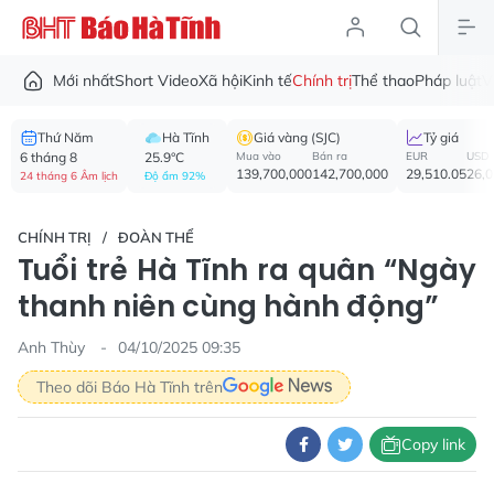
Mới nhất
Short Video
Xã hội
Kinh tế
Chính trị
Thể thao
Pháp luật
V
Thứ Năm
Hà Tĩnh
Giá vàng (SJC)
Tỷ giá
6 tháng 8
25.9°C
Mua vào
Bán ra
EUR
USD
139,700,000
142,700,000
29,510.05
26,
24 tháng 6 Âm lịch
Độ ẩm 92%
CHÍNH TRỊ
ĐOÀN THỂ
Tuổi trẻ Hà Tĩnh ra quân “Ngày
thanh niên cùng hành động”
Anh Thùy
04/10/2025 09:35
Theo dõi Báo Hà Tĩnh trên
Copy link