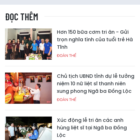
ĐỌC THÊM
Hơn 150 bữa cơm tri ân - Gửi
trọn nghĩa tình của tuổi trẻ Hà
Tĩnh
ĐOÀN THỂ
Chủ tịch UBND tỉnh dự lễ tưởng
niệm 10 nữ liệt sĩ thanh niên
xung phong Ngã ba Đồng Lộc
ĐOÀN THỂ
Xúc động lễ tri ân các anh
hùng liệt sĩ tại Ngã ba Đồng
Lộc