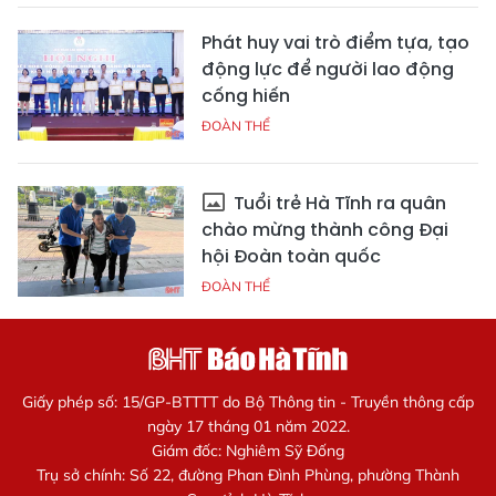
Phát huy vai trò điểm tựa, tạo
động lực để người lao động
cống hiến
ĐOÀN THỂ
Tuổi trẻ Hà Tĩnh ra quân
chào mừng thành công Đại
hội Đoàn toàn quốc
ĐOÀN THỂ
Giấy phép số: 15/GP-BTTTT do Bộ Thông tin - Truyền thông cấp
ngày 17 tháng 01 năm 2022.
Giám đốc: Nghiêm Sỹ Đống
Trụ sở chính: Số 22, đường Phan Đình Phùng, phường Thành