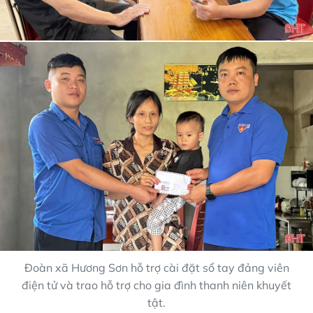
Đoàn xã Hương Sơn hỗ trợ cài đặt sổ tay đảng viên
điện tử và trao hỗ trợ cho gia đình thanh niên khuyết
tật.