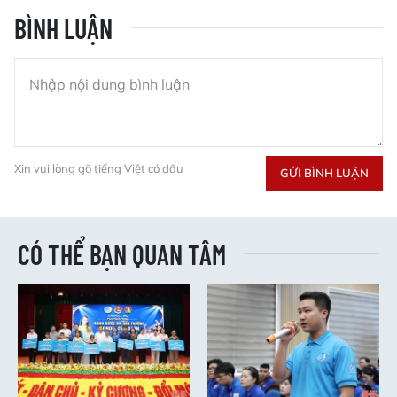
BÌNH LUẬN
Xin vui lòng gõ tiếng Việt có dấu
GỬI BÌNH LUẬN
CÓ THỂ BẠN QUAN TÂM