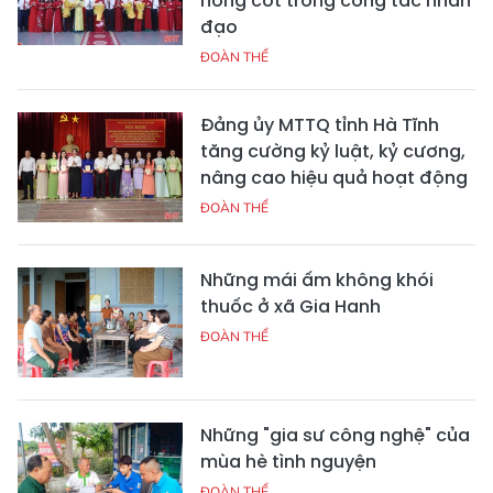
nòng cốt trong công tác nhân
đạo
ĐOÀN THỂ
Đảng ủy MTTQ tỉnh Hà Tĩnh
tăng cường kỷ luật, kỷ cương,
nâng cao hiệu quả hoạt động
ĐOÀN THỂ
Những mái ấm không khói
thuốc ở xã Gia Hanh
ĐOÀN THỂ
Những "gia sư công nghệ" của
mùa hè tình nguyện
ĐOÀN THỂ