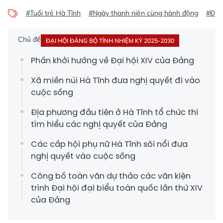
#Tuổi trẻ Hà Tĩnh
#Ngày thanh niên cùng hành động
#Đại 
Chủ đề
ĐẠI HỘI ĐẢNG BỘ TỈNH NHIỆM KỲ 2025-2030
Phấn khởi hướng về Đại hội XIV của Đảng
Xã miền núi Hà Tĩnh đưa nghị quyết đi vào
cuộc sống
Địa phương đầu tiên ở Hà Tĩnh tổ chức thi
tìm hiểu các nghị quyết của Đảng
Các cấp hội phụ nữ Hà Tĩnh sôi nổi đưa
nghị quyết vào cuộc sống
Công bố toàn văn dự thảo các văn kiện
trình Đại hội đại biểu toàn quốc lần thứ XIV
của Đảng