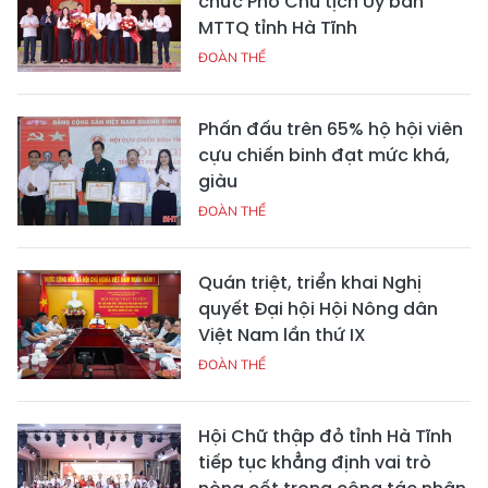
chức Phó Chủ tịch Ủy ban
MTTQ tỉnh Hà Tĩnh
ĐOÀN THỂ
Phấn đấu trên 65% hộ hội viên
cựu chiến binh đạt mức khá,
giàu
ĐOÀN THỂ
Quán triệt, triển khai Nghị
quyết Đại hội Hội Nông dân
Việt Nam lần thứ IX
ĐOÀN THỂ
Hội Chữ thập đỏ tỉnh Hà Tĩnh
tiếp tục khẳng định vai trò