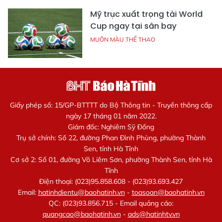
Mỹ trục xuất trọng tài World
Cup ngay tại sân bay
MUÔN MÀU THỂ THAO
Giấy phép số: 15/GP-BTTTT do Bộ Thông tin - Truyền thông cấp
ngày 17 tháng 01 năm 2022.
Giám đốc: Nghiêm Sỹ Đống
Trụ sở chính: Số 22, đường Phan Đình Phùng, phường Thành
Sen, tỉnh Hà Tĩnh
Cơ sở 2: Số 01, đường Võ Liêm Sơn, phường Thành Sen, tỉnh Hà
Tĩnh
Điện thoại: (023)95.858.608 - (023)93.693.427
Email:
hatinhdientu@baohatinh.vn
-
toasoan@baohatinh.vn
QC: (023)93.856.715 - Email quảng cáo:
quangcao@baohatinh.vn
-
ads@hatinhtv.vn