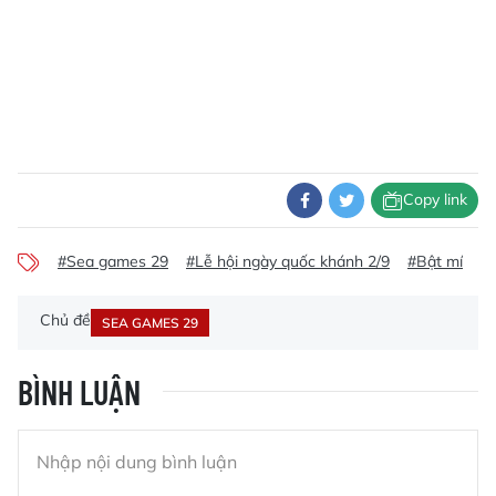
Copy link
#Sea games 29
#Lễ hội ngày quốc khánh 2/9
#Bật mí
Chủ đề
SEA GAMES 29
BÌNH LUẬN