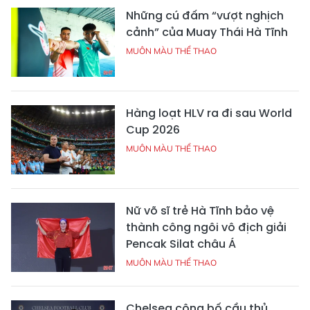
Những cú đấm “vượt nghịch
cảnh” của Muay Thái Hà Tĩnh
MUÔN MÀU THỂ THAO
Hàng loạt HLV ra đi sau World
Cup 2026
MUÔN MÀU THỂ THAO
Nữ võ sĩ trẻ Hà Tĩnh bảo vệ
thành công ngôi vô địch giải
Pencak Silat châu Á
MUÔN MÀU THỂ THAO
Chelsea công bố cầu thủ