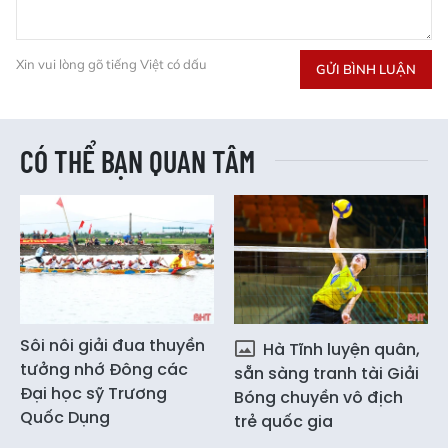
Xin vui lòng gõ tiếng Việt có dấu
GỬI BÌNH LUẬN
CÓ THỂ BẠN QUAN TÂM
Sôi nôi giải đua thuyền
Hà Tĩnh luyện quân,
tưởng nhớ Đông các
sẵn sàng tranh tài Giải
Đại học sỹ Trương
Bóng chuyền vô địch
Quốc Dụng
trẻ quốc gia