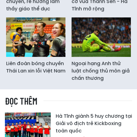
chuyền, rẽ hướng làm
cờ vua Thành Sen - Hà
thầy giáo thể dục
Tĩnh mở rộng
Liên đoàn bóng chuyền
Ngoại hạng Anh thử
Thái Lan xin lỗi Việt Nam
luật chống thủ môn giả
chấn thương
ĐỌC THÊM
Hà Tĩnh giành 5 huy chương tại
Giải vô địch trẻ Kickboxing
toàn quốc