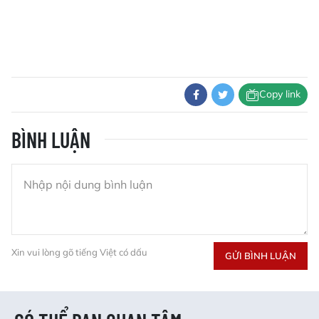
Copy link
BÌNH LUẬN
Xin vui lòng gõ tiếng Việt có dấu
GỬI BÌNH LUẬN