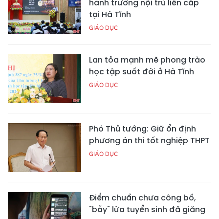
hành trường nội trú liên cấp
tại Hà Tĩnh
GIÁO DỤC
Lan tỏa mạnh mẽ phong trào
học tập suốt đời ở Hà Tĩnh
GIÁO DỤC
Phó Thủ tướng: Giữ ổn định
phương án thi tốt nghiệp THPT
GIÁO DỤC
Điểm chuẩn chưa công bố,
"bẫy" lừa tuyển sinh đã giăng