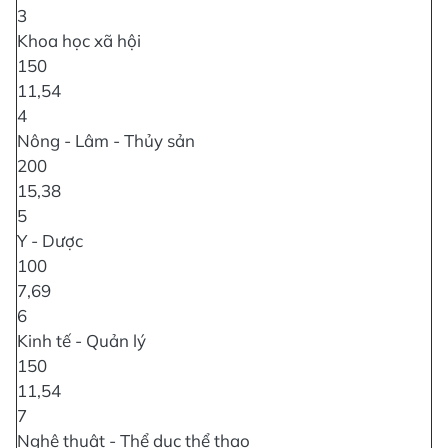
3
Khoa học xã hội
150
11,54
4
Nông - Lâm - Thủy sản
200
15,38
5
Y - Dược
100
7,69
6
Kinh tế - Quản lý
150
11,54
7
Nghệ thuật - Thể dục thể thao