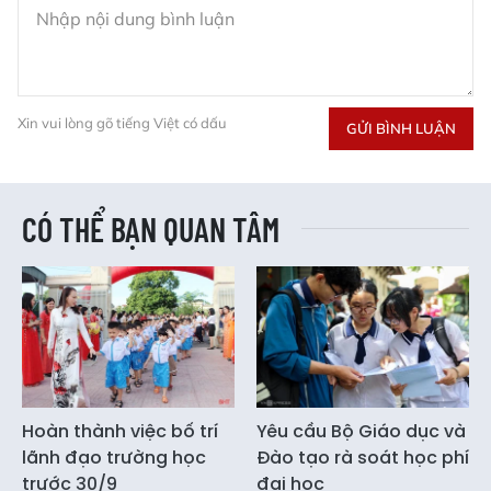
Xin vui lòng gõ tiếng Việt có dấu
GỬI BÌNH LUẬN
CÓ THỂ BẠN QUAN TÂM
Hoàn thành việc bố trí
Yêu cầu Bộ Giáo dục và
lãnh đạo trường học
Đào tạo rà soát học phí
trước 30/9
đại học