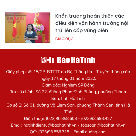
Khẩn trương hoàn thiện các
điều kiện vận hành trường nội
trú liên cấp vùng biên
GIÁO DỤC
Giấy phép số: 15/GP-BTTTT do Bộ Thông tin - Truyền thông cấp
ngày 17 tháng 01 năm 2022.
Giám đốc: Nghiêm Sỹ Đống
Trụ sở chính: Số 22, đường Phan Đình Phùng, phường Thành
Sen, tỉnh Hà Tĩnh
Cơ sở 2: Số 01, đường Võ Liêm Sơn, phường Thành Sen, tỉnh Hà
Tĩnh
Điện thoại: (023)95.858.608 - (023)93.693.427
Email:
hatinhdientu@baohatinh.vn
-
toasoan@baohatinh.vn
QC: (023)93.856.715 - Email quảng cáo: