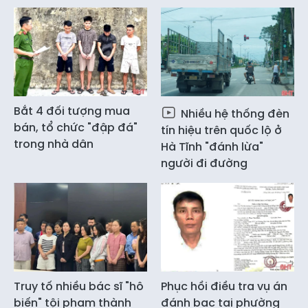
Bắt 4 đối tượng mua
Nhiều hệ thống đèn
bán, tổ chức "đập đá"
tín hiệu trên quốc lộ ở
trong nhà dân
Hà Tĩnh "đánh lừa"
người đi đường
Truy tố nhiều bác sĩ "hô
Phục hồi điều tra vụ án
biến" tội phạm thành
đánh bạc tại phường