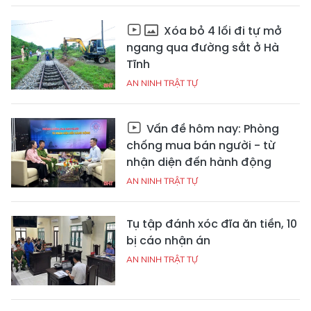
Xóa bỏ 4 lối đi tự mở
ngang qua đường sắt ở Hà
Tĩnh
AN NINH TRẬT TỰ
Vấn đề hôm nay: Phòng
chống mua bán người - từ
nhận diện đến hành động
AN NINH TRẬT TỰ
Tụ tập đánh xóc đĩa ăn tiền, 10
bị cáo nhận án
AN NINH TRẬT TỰ