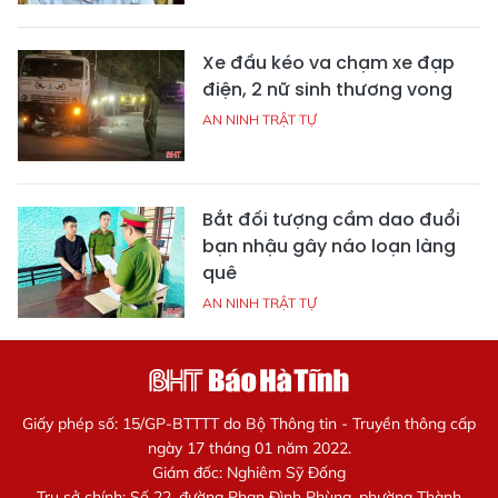
Xe đầu kéo va chạm xe đạp
điện, 2 nữ sinh thương vong
AN NINH TRẬT TỰ
Bắt đối tượng cầm dao đuổi
bạn nhậu gây náo loạn làng
quê
AN NINH TRẬT TỰ
Giấy phép số: 15/GP-BTTTT do Bộ Thông tin - Truyền thông cấp
ngày 17 tháng 01 năm 2022.
Giám đốc: Nghiêm Sỹ Đống
Trụ sở chính: Số 22, đường Phan Đình Phùng, phường Thành