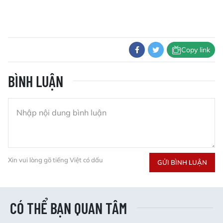
Copy link
BÌNH LUẬN
Xin vui lòng gõ tiếng Việt có dấu
GỬI BÌNH LUẬN
CÓ THỂ BẠN QUAN TÂM