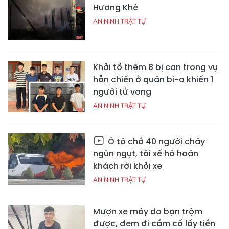
Hương Khê
AN NINH TRẬT TỰ
Khởi tố thêm 8 bị can trong vụ
hỗn chiến ở quán bi-a khiến 1
người tử vong
AN NINH TRẬT TỰ
Ô tô chở 40 người cháy
ngùn ngụt, tài xế hô hoán
khách rời khỏi xe
AN NINH TRẬT TỰ
Mượn xe máy do bạn trộm
được, đem đi cầm cố lấy tiền