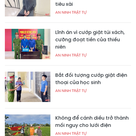
tiêu xài
AN NINH TRẬT TỰ
Lĩnh án vì cướp giật túi xách,
cưỡng đoạt tiền của thiếu
niên
AN NINH TRẬT TỰ
Bắt đối tượng cướp giật điện
thoại của học sinh
AN NINH TRẬT TỰ
Không để cánh diều trở thành
mối nguy cho lưới điện
AN NINH TRẬT TỰ