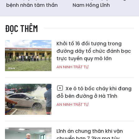
bệnh nhân tâm thần
Nam Hồng Lĩnh
ĐỌC THÊM
Khởi tố 16 đối tượng trong
đường dây tổ chức đánh bạc
trực tuyến quy mô lớn
AN NINH TRẬT TỰ
Xe ô tô bốc cháy khi đang
đỗ bên đường ở Hà Tĩnh
AN NINH TRẬT TỰ
Lĩnh án chung thân khi vận
chuyển hơn 7,3kg ma túy