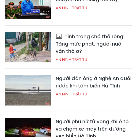
AN NINH TRẬT TỰ
Tình trạng chó thả rông:
Tăng mức phạt, người nuôi
vẫn thờ ơ?
AN NINH TRẬT TỰ
Người đàn ông ở Nghệ An đuối
nước khi tắm biển Hà Tĩnh
AN NINH TRẬT TỰ
Người phụ nữ tử vong khi ô tô
va chạm xe máy trên đường
ven biển Hà Tĩnh