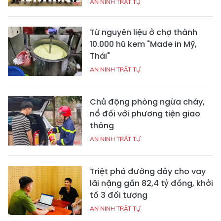
AN NINH TRẬT TỰ
Từ nguyên liệu ở chợ thành
10.000 hũ kem "Made in Mỹ,
Thái"
AN NINH TRẬT TỰ
Chủ động phòng ngừa cháy,
nổ đối với phương tiện giao
thông
AN NINH TRẬT TỰ
Triệt phá đường dây cho vay
lãi nặng gần 82,4 tỷ đồng, khởi
tố 3 đối tượng
AN NINH TRẬT TỰ