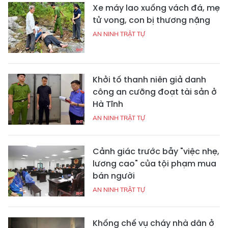
Xe máy lao xuống vách đá, mẹ
tử vong, con bị thương nặng
AN NINH TRẬT TỰ
Khởi tố thanh niên giả danh
công an cưỡng đoạt tài sản ở
Hà Tĩnh
AN NINH TRẬT TỰ
Cảnh giác trước bẫy "việc nhẹ,
lương cao" của tội phạm mua
bán người
AN NINH TRẬT TỰ
Khống chế vụ cháy nhà dân ở