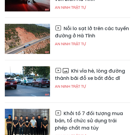
AN NINH TRẬT TỰ
Nỗi lo sạt lở trên các tuyến
đường ở Hà Tĩnh
AN NINH TRẬT TỰ
Khi vỉa hè, lòng đường
thành bãi đỗ xe bất đắc dĩ
AN NINH TRẬT TỰ
Khởi tố 7 đối tượng mua
bán, tổ chức sử dụng trái
phép chất ma túy