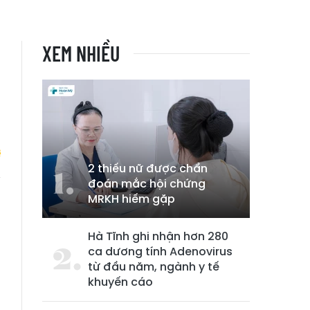
XEM NHIỀU
2 thiếu nữ được chẩn
đoán mắc hội chứng
MRKH hiếm gặp
n
ổ
Hà Tĩnh ghi nhận hơn 280
ca dương tính Adenovirus
từ đầu năm, ngành y tế
khuyến cáo