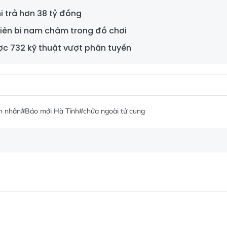
i trả hơn 38 tỷ đồng
 viên bi nam châm trong đồ chơi
ợc 732 kỹ thuật vượt phân tuyến
h nhân
#Báo mới Hà Tĩnh
#chửa ngoài tử cung