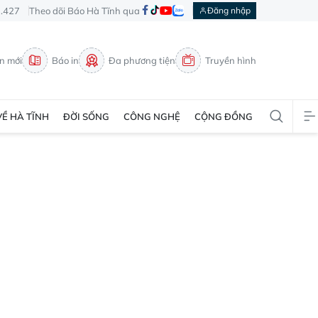
3.427
Theo dõi Báo Hà Tĩnh qua
Đăng nhập
in mới
Báo in
Đa phương tiện
Truyền hình
VỀ HÀ TĨNH
ĐỜI SỐNG
CÔNG NGHỆ
CỘNG ĐỒNG