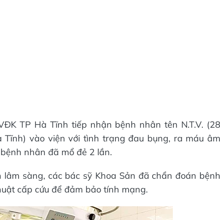
VĐK TP Hà Tĩnh tiếp nhận bệnh nhân tên N.T.V. (2
 Tĩnh) vào viện với tình trạng đau bụng, ra máu â
 bệnh nhân đã mổ đẻ 2 lần.
n lâm sàng, các bác sỹ Khoa Sản đã chẩn đoán bện
huật cấp cứu để đảm bảo tính mạng.