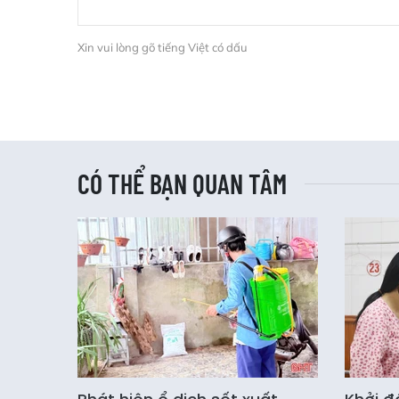
Xin vui lòng gõ tiếng Việt có dấu
CÓ THỂ BẠN QUAN TÂM