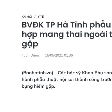
XÃ HỘI
Y TẾ
BVĐK TP Hà Tĩnh phẫu
hợp mang thai ngoài 
gặp
Tuấn Dũng
15/05/2021 01:36
(Baohatinh.vn) - Các bác sỹ Khoa Phụ sả
hành phẫu thuật nội soi thành công trườ
bụng hiếm gặp.