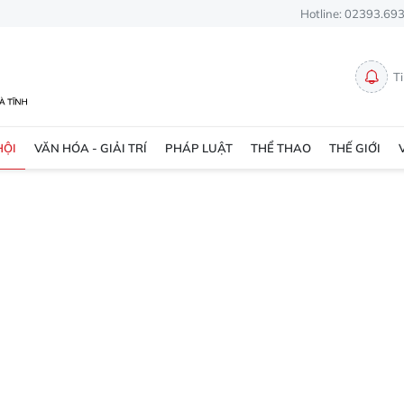
Hotline: 02393.69
T
HỘI
VĂN HÓA - GIẢI TRÍ
PHÁP LUẬT
THỂ THAO
THẾ GIỚI