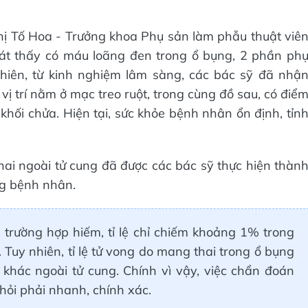
hị Tố Hoa - Trưởng khoa Phụ sản làm phẫu thuật viê
sát thấy có máu loãng đen trong ổ bụng, 2 phần ph
nhiên, từ kinh nghiệm lâm sàng, các bác sỹ đã nhậ
vị trí nằm ở mạc treo ruột, trong cùng đồ sau, có điể
khối chửa. Hiện tại, sức khỏe bệnh nhân ổn định, tỉn
ai ngoài tử cung đã được các bác sỹ thực hiện thàn
ng bệnh nhân.
 trường hợp hiếm, tỉ lệ chỉ chiếm khoảng 1% trong
 Tuy nhiên, tỉ lệ tử vong do mang thai trong ổ bụng
rí khác ngoài tử cung. Chính vì vậy, việc chẩn đoán
hỏi phải nhanh, chính xác.