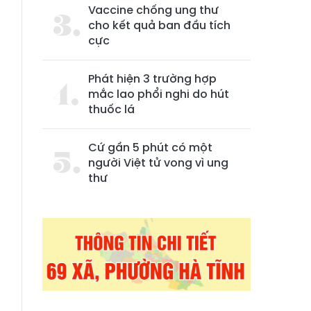
Vaccine chống ung thư
cho kết quả ban đầu tích
cực
Phát hiện 3 trường hợp
mắc lao phổi nghi do hút
thuốc lá
Cứ gần 5 phút có một
người Việt tử vong vì ung
8
thư
m
h