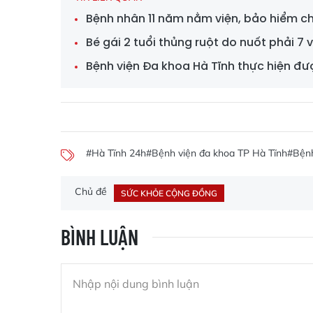
Bệnh nhân 11 năm nằm viện, bảo hiểm ch
Bé gái 2 tuổi thủng ruột do nuốt phải 7
Bệnh viện Đa khoa Hà Tĩnh thực hiện đư
#Hà Tĩnh 24h
#Bệnh viện đa khoa TP Hà Tĩnh
#Bện
Chủ đề
SỨC KHỎE CỘNG ĐỒNG
BÌNH LUẬN