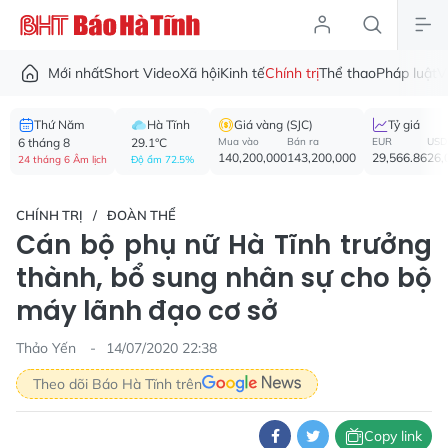
Mới nhất
Short Video
Xã hội
Kinh tế
Chính trị
Thể thao
Pháp luật
V
Thứ Năm
Hà Tĩnh
Giá vàng (SJC)
Tỷ giá
6 tháng 8
29.1°C
Mua vào
Bán ra
EUR
USD
140,200,000
143,200,000
29,566.86
26,
24 tháng 6 Âm lịch
Độ ẩm 72.5%
CHÍNH TRỊ
ĐOÀN THỂ
Cán bộ phụ nữ Hà Tĩnh trưởng
thành, bổ sung nhân sự cho bộ
máy lãnh đạo cơ sở
Thảo Yến
14/07/2020 22:38
Theo dõi Báo Hà Tĩnh trên
Copy link