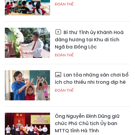
ĐOÀN THỂ
Bí thư Tỉnh ủy Khánh Hoà
dâng hương tại Khu di tích
Ngã ba Đồng Lộc
ĐOÀN THỂ
Lan tỏa những sân chơi bổ
ích cho thiếu nhi trong dịp hè
ĐOÀN THỂ
Ông Nguyễn Đình Dũng giữ
chức Phó Chủ tịch Ủy ban
MTTQ tỉnh Hà Tĩnh