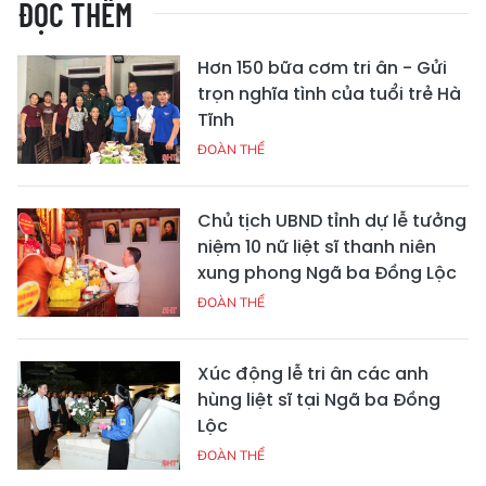
ĐỌC THÊM
Hơn 150 bữa cơm tri ân - Gửi
trọn nghĩa tình của tuổi trẻ Hà
Tĩnh
ĐOÀN THỂ
Chủ tịch UBND tỉnh dự lễ tưởng
niệm 10 nữ liệt sĩ thanh niên
xung phong Ngã ba Đồng Lộc
ĐOÀN THỂ
Xúc động lễ tri ân các anh
hùng liệt sĩ tại Ngã ba Đồng
Lộc
ĐOÀN THỂ