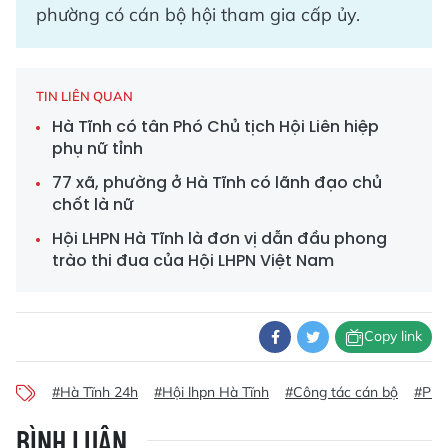
phường có cán bộ hội tham gia cấp ủy.
TIN LIÊN QUAN
Hà Tĩnh có tân Phó Chủ tịch Hội Liên hiệp
phụ nữ tỉnh
77 xã, phường ở Hà Tĩnh có lãnh đạo chủ
chốt là nữ
Hội LHPN Hà Tĩnh là đơn vị dẫn đầu phong
trào thi đua của Hội LHPN Việt Nam
Copy link
#Hà Tĩnh 24h
#Hội lhpn Hà Tĩnh
#Công tác cán bộ
#Phư
BÌNH LUẬN