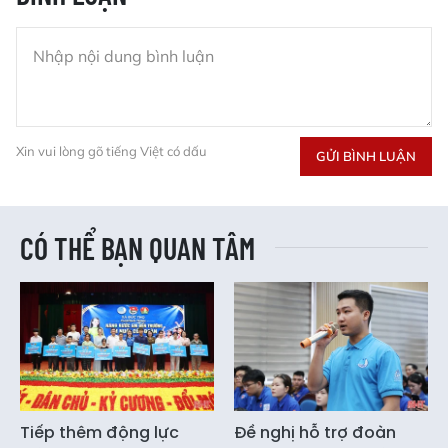
Xin vui lòng gõ tiếng Việt có dấu
GỬI BÌNH LUẬN
CÓ THỂ BẠN QUAN TÂM
Tiếp thêm động lực
Đề nghị hỗ trợ đoàn