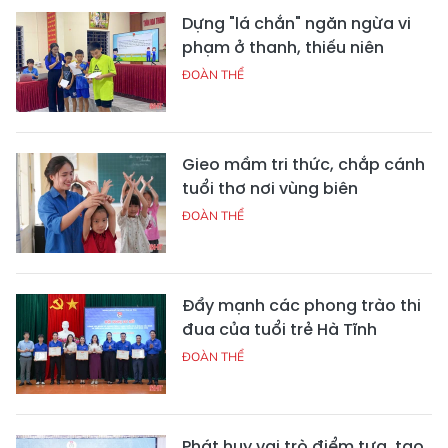
Dựng "lá chắn" ngăn ngừa vi
phạm ở thanh, thiếu niên
ĐOÀN THỂ
Gieo mầm tri thức, chắp cánh
tuổi thơ nơi vùng biên
ĐOÀN THỂ
Đẩy mạnh các phong trào thi
đua của tuổi trẻ Hà Tĩnh
ĐOÀN THỂ
Phát huy vai trò điểm tựa, tạo