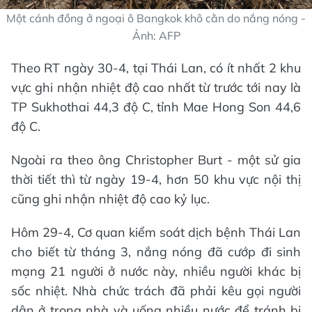
Một cánh đồng ở ngoại ô Bangkok khô cằn do nắng nóng -
Ảnh: AFP
Theo RT ngày 30-4, tại Thái Lan, có ít nhất 2 khu
vực ghi nhận nhiệt độ cao nhất từ trước tới nay là
TP Sukhothai 44,3 độ C, tỉnh Mae Hong Son 44,6
độ C.
Ngoài ra theo ông Christopher Burt - một sử gia
thời tiết thì từ ngày 19-4, hơn 50 khu vực nội thị
cũng ghi nhận nhiệt độ cao kỷ lục.
Hôm 29-4, Cơ quan kiểm soát dịch bệnh Thái Lan
cho biết từ tháng 3, nắng nóng đã cướp đi sinh
mạng 21 người ở nước này, nhiều người khác bị
sốc nhiệt. Nhà chức trách đã phải kêu gọi người
dân ở trong nhà và uống nhiều nước để tránh bị