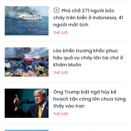
Phà chở 271 người bốc
cháy trên biển ở Indonesia, 41
người mất tích
THẾ GIỚI
Lào khẩn trương khắc phục
hậu quả vụ cháy lớn tại chợ ở
Khăm Muồn
THẾ GIỚI
Ông Trump bất ngờ hủy kế
hoạch tấn công lớn chưa từng
thấy vào Iran
THẾ GIỚI