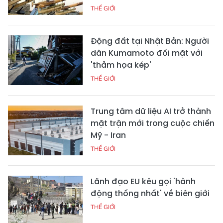
THẾ GIỚI
Động đất tại Nhật Bản: Người
dân Kumamoto đối mặt với
'thảm họa kép'
THẾ GIỚI
Trung tâm dữ liệu AI trở thành
mặt trận mới trong cuộc chiến
Mỹ - Iran
THẾ GIỚI
Lãnh đạo EU kêu gọi 'hành
động thống nhất' về biên giới
THẾ GIỚI