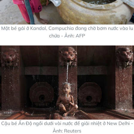
Một bé gái ở Kandal, Campuchia đang chờ bơm nước vào lu
chứa - Ảnh: AFP
Cậu bé Ấn Độ ngồi dưới vòi nước để giải nhiệt ở New Delhi -
Ảnh: Reuters