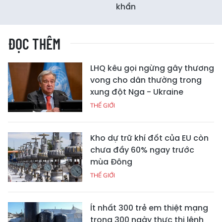
khẩn
ĐỌC THÊM
LHQ kêu gọi ngừng gây thương
vong cho dân thường trong
xung đột Nga - Ukraine
THẾ GIỚI
Kho dự trữ khí đốt của EU còn
chưa đầy 60% ngay trước
mùa Đông
THẾ GIỚI
Ít nhất 300 trẻ em thiệt mạng
trong 300 ngày thực thi lệnh