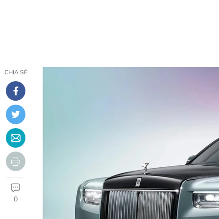
CHIA SẺ
0