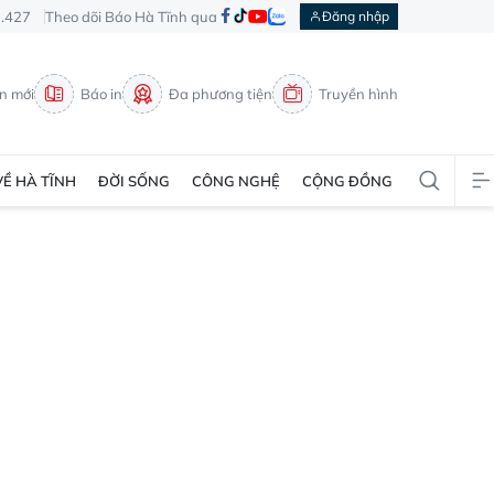
3.427
Theo dõi Báo Hà Tĩnh qua
Đăng nhập
in mới
Báo in
Đa phương tiện
Truyền hình
VỀ HÀ TĨNH
ĐỜI SỐNG
CÔNG NGHỆ
CỘNG ĐỒNG