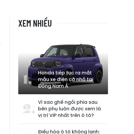
XEM NHIỀU
h
Honda tiếp tục ra mắt
mẫu xe điện cỡ nhỏ tại
Đông Nam Á
Vì sao ghế ngồi phía sau
bên phụ luôn được xem là
vị trí VIP nhất trên ô tô?
Điều hòa ô tô không lạnh: