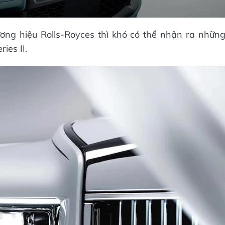
ng hiệu Rolls-Royces thì khó có thể nhận ra nhữn
ies II.