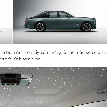
e là bộ mâm trơn lấy cảm hứng từ các mẫu xe cổ điển
a tiết hình tam giác.