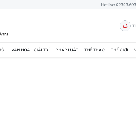
Hotline: 02393.69
T
HỘI
VĂN HÓA - GIẢI TRÍ
PHÁP LUẬT
THỂ THAO
THẾ GIỚI