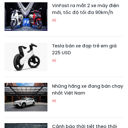
VinFast ra mắt 2 xe máy điện
mới, tốc độ tối đa 90km/h
XE
Tesla bán xe đạp trẻ em giá
225 USD
XE
Những hãng xe đang bán chạy
nhất Việt Nam
XE
Cảnh báo thời tiết theo thời