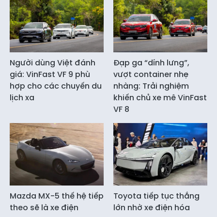
Người dùng Việt đánh
Đạp ga “dính lưng”,
giá: VinFast VF 9 phù
vượt container nhẹ
hợp cho các chuyến du
nhàng: Trải nghiệm
lịch xa
khiến chủ xe mê VinFast
VF 8
Mazda MX-5 thế hệ tiếp
Toyota tiếp tục thắng
theo sẽ là xe điện
lớn nhờ xe điện hóa