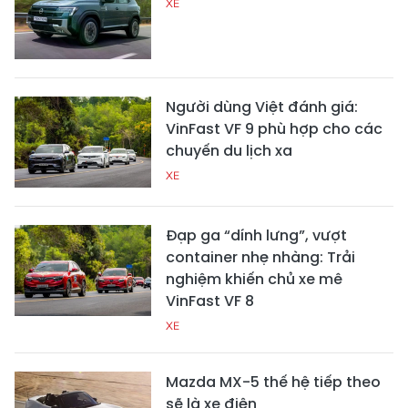
XE
Người dùng Việt đánh giá:
VinFast VF 9 phù hợp cho các
chuyến du lịch xa
XE
Đạp ga “dính lưng”, vượt
container nhẹ nhàng: Trải
nghiệm khiến chủ xe mê
VinFast VF 8
XE
Mazda MX-5 thế hệ tiếp theo
sẽ là xe điện