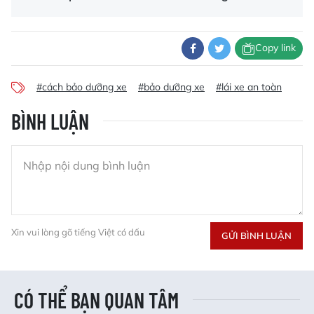
Copy link
#cách bảo dưỡng xe
#bảo dưỡng xe
#lái xe an toàn
BÌNH LUẬN
Xin vui lòng gõ tiếng Việt có dấu
GỬI BÌNH LUẬN
CÓ THỂ BẠN QUAN TÂM