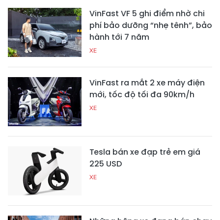
VinFast VF 5 ghi điểm nhờ chi
phí bảo dưỡng “nhẹ tênh”, bảo
hành tới 7 năm
XE
VinFast ra mắt 2 xe máy điện
mới, tốc độ tối đa 90km/h
XE
Tesla bán xe đạp trẻ em giá
225 USD
XE