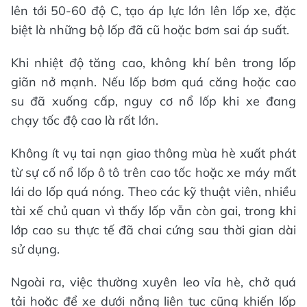
lên tới 50-60 độ C, tạo áp lực lớn lên lốp xe, đặc
biệt là những bộ lốp đã cũ hoặc bơm sai áp suất.
Khi nhiệt độ tăng cao, không khí bên trong lốp
giãn nở mạnh. Nếu lốp bơm quá căng hoặc cao
su đã xuống cấp, nguy cơ nổ lốp khi xe đang
chạy tốc độ cao là rất lớn.
Không ít vụ tai nạn giao thông mùa hè xuất phát
từ sự cố nổ lốp ô tô trên cao tốc hoặc xe máy mất
lái do lốp quá nóng. Theo các kỹ thuật viên, nhiều
tài xế chủ quan vì thấy lốp vẫn còn gai, trong khi
lớp cao su thực tế đã chai cứng sau thời gian dài
sử dụng.
Ngoài ra, việc thường xuyên leo vỉa hè, chở quá
tải hoặc để xe dưới nắng liên tục cũng khiến lốp