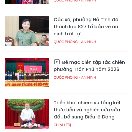
QUỐC PHÒNG - AN NINH
Các xã, phường Hà Tĩnh đã
thành lập 827 tổ bảo vệ an
ninh trật tự
QUỐC PHÒNG - AN NINH
Bế mạc diễn tập tác chiến
phường Trần Phú năm 2026
QUỐC PHÒNG - AN NINH
Triển khai nhiệm vụ tổng kết
thực tiễn và nghiên cứu sửa
đổi, bổ sung Điều lệ Đảng
CHÍNH TRỊ