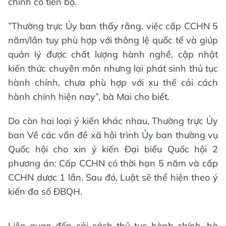
chính có tiến bộ.
”Thường trực Ủy ban thấy rằng, việc cấp CCHN 5
năm/lần tuy phù hợp với thông lệ quốc tế và giúp
quản lý được chất lượng hành nghề, cập nhật
kiến thức chuyên môn nhưng lại phát sinh thủ tục
hành chính, chưa phù hợp với xu thế cải cách
hành chính hiện nay”, bà Mai cho biết.
Do còn hai loại ý kiến khác nhau, Thường trực Ủy
ban Về các vấn đề xã hội trình Ủy ban thường vụ
Quốc hội cho xin ý kiến Đại biểu Quốc hội 2
phương án: Cấp CCHN có thời hạn 5 năm và cấp
CCHN dược 1 lần. Sau đó, Luật sẽ thể hiện theo ý
kiến đa số ĐBQH.
Liên quan đến cải cách thủ tục hành chính, bà