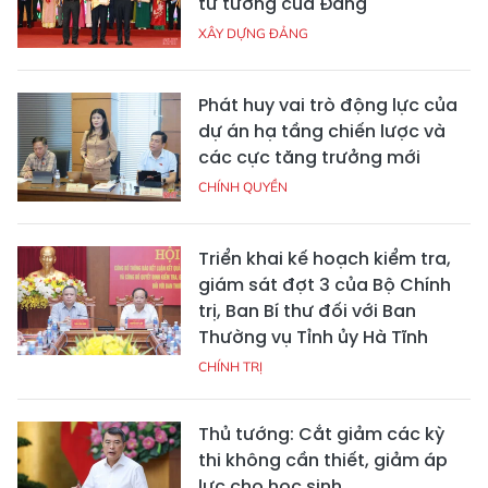
tư tưởng của Đảng
XÂY DỰNG ĐẢNG
Phát huy vai trò động lực của
dự án hạ tầng chiến lược và
các cực tăng trưởng mới
CHÍNH QUYỀN
Triển khai kế hoạch kiểm tra,
giám sát đợt 3 của Bộ Chính
trị, Ban Bí thư đối với Ban
Thường vụ Tỉnh ủy Hà Tĩnh
CHÍNH TRỊ
Thủ tướng: Cắt giảm các kỳ
thi không cần thiết, giảm áp
lực cho học sinh