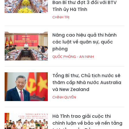
Ban Bí thư đợt 3 đối với BTV
Tỉnh ủy Hà Tĩnh
CHÍNH TRỊ
Nâng cao hiệu quả thi hành
các luật về quân sự, quốc
phòng
QUỐC PHÒNG - AN NINH
Tổng Bí thư, Chủ tịch nước sẽ
thăm cấp Nhà nước Australia
và New Zealand
CHÍNH QUYỀN
Hà Tĩnh trao giải cuộc thi
chính luận về bảo vệ nền tảng