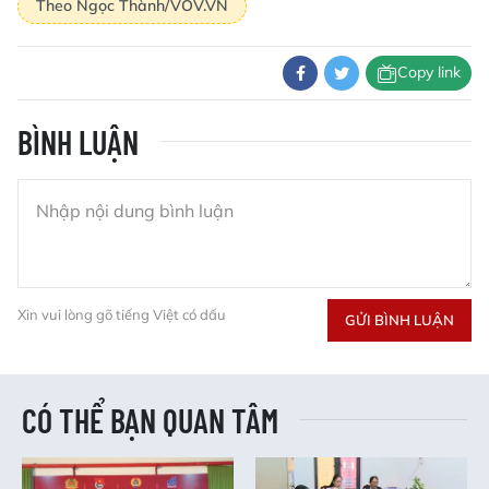
Theo Ngọc Thành/VOV.VN
Copy link
BÌNH LUẬN
Xin vui lòng gõ tiếng Việt có dấu
GỬI BÌNH LUẬN
CÓ THỂ BẠN QUAN TÂM