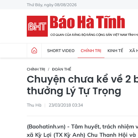
Thứ Bảy, ngày 08/08/2026
SHORT VIDEO
CHÍNH TRỊ
KINH TẾ
XÃ 
CHÍNH TRỊ
ĐOÀN THỂ
Chuyện chưa kể về 2 b
thưởng Lý Tự Trọng
Thu Hà
23/03/2018 03:34
(Baohatinh.vn) - Tâm huyết, trách nhiệm v
xã Kỳ Lợi (TX Kỳ Anh) Chu Thanh Hội và