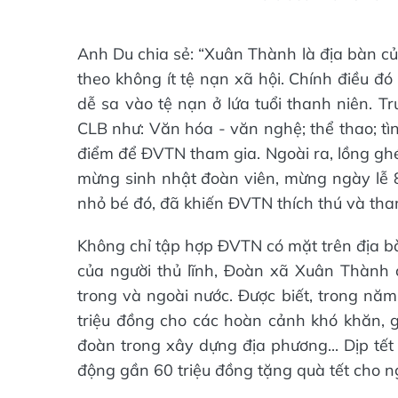
Anh Du chia sẻ: “Xuân Thành là địa bàn của
theo không ít tệ nạn xã hội. Chính điều đó
dễ sa vào tệ nạn ở lứa tuổi thanh niên. T
CLB như: Văn hóa - văn nghệ; thể thao; tìn
điểm để ĐVTN tham gia. Ngoài ra, lồng ghé
mừng sinh nhật đoàn viên, mừng ngày lễ 8
nhỏ bé đó, đã khiến ĐVTN thích thú và tham
Không chỉ tập hợp ĐVTN có mặt trên địa b
của người thủ lĩnh, Đoàn xã Xuân Thành 
trong và ngoài nước. Được biết, trong nă
triệu đồng cho các hoàn cảnh khó khăn, g
đoàn trong xây dựng địa phương... Dịp tết
động gần 60 triệu đồng tặng quà tết cho n