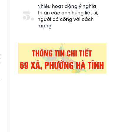
n
Nhiều hoạt động ý nghĩa
tri ân các anh hùng liệt sĩ,
người có công với cách
mạng
h
i
n
t
ở
,
ơ
m