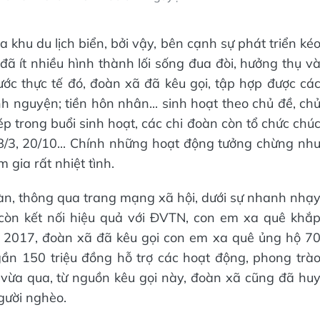
 khu du lịch biển, bởi vậy, bên cạnh sự phát triển ké
 đã ít nhiều hình thành lối sống đua đòi, hưởng thụ v
rước thực tế đó, đoàn xã đã kêu gọi, tập hợp được cá
h nguyện; tiền hôn nhân... sinh hoạt theo chủ đề, ch
p trong buổi sinh hoạt, các chi đoàn còn tổ chức chú
/3, 20/10... Chính những hoạt động tưởng chừng nh
 gia rất nhiệt tình.
àn, thông qua trang mạng xã hội, dưới sự nhanh nhạ
còn kết nối hiệu quả với ĐVTN, con em xa quê khắ
m 2017, đoàn xã đã kêu gọi con em xa quê ủng hộ 7
ần 150 triệu đồng hỗ trợ các hoạt động, phong trà
 vừa qua, từ nguồn kêu gọi này, đoàn xã cũng đã hu
gười nghèo.