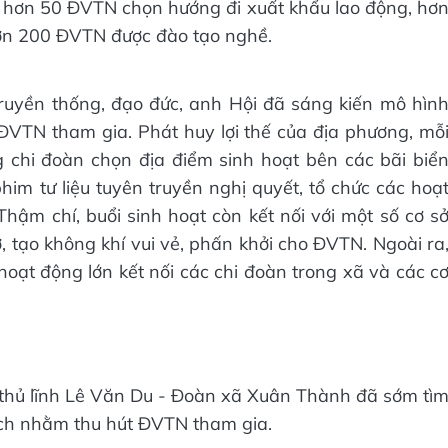
 hơn 50 ĐVTN chọn hướng đi xuất khẩu lao động, hơ
ơn 200 ĐVTN được đào tạo nghề.
truyền thống, đạo đức, anh Hội đã sáng kiến mô hìn
ĐVTN tham gia. Phát huy lợi thế của địa phương, mỗ
g chi đoàn chọn địa điểm sinh hoạt bên các bãi biể
phim tư liệu tuyên truyền nghị quyết, tổ chức các hoạ
Thậm chí, buổi sinh hoạt còn kết nối với một số cơ s
, tạo không khí vui vẻ, phấn khởi cho ĐVTN. Ngoài ra
hoạt động lớn kết nối các chi đoàn trong xã và các c
 thủ lĩnh Lê Văn Du - Đoàn xã Xuân Thành đã sớm tì
ích nhằm thu hút ĐVTN tham gia.