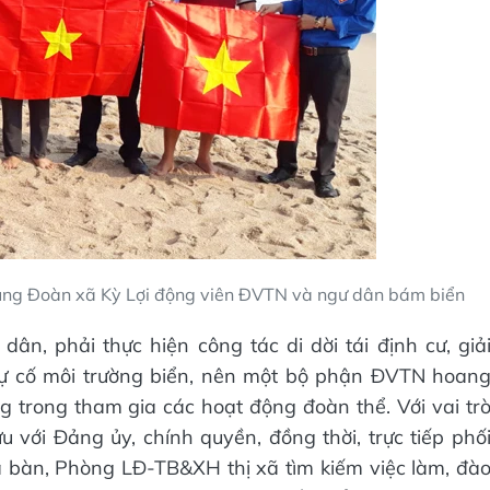
 cùng Đoàn xã Kỳ Lợi động viên ĐVTN và ngư dân bám biển
n, phải thực hiện công tác di dời tái định cư, giả
ự cố môi trường biển, nên một bộ phận ĐVTN hoan
 trong tham gia các hoạt động đoàn thể. Với vai tr
u với Đảng ủy, chính quyền, đồng thời, trực tiếp phố
a bàn, Phòng LĐ-TB&XH thị xã tìm kiếm việc làm, đà