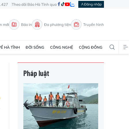
3.427
Theo dõi Báo Hà Tĩnh qua
Đăng nhập
in mới
Báo in
Đa phương tiện
Truyền hình
VỀ HÀ TĨNH
ĐỜI SỐNG
CÔNG NGHỆ
CỘNG ĐỒNG
Pháp luật
n
u