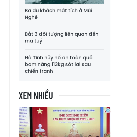
h
Ba du khách mất tích ở Mũi
Nghê
Bắt 3 đối tượng liên quan đến
ma tuý
ã
p
Hà Tĩnh hủy nổ an toàn quả
1
bom nặng 113kg sót lại sau
,
chiến tranh
XEM NHIỀU