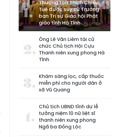
Thượng tọa Thích Chiếu
Tuệ được suy cử Trưởng
ban Trị sự Giáo hội Phật
giáo tỉnh Hà Tĩnh
Ông Lê Văn Liêm tái cử
chức Chủ tịch Hội Cựu
Thanh niên xung phong Hà
Tĩnh
Khám sàng lọc, cấp thuốc
miễn phí cho người dân ở
xã Vũ Quang
i
g
Chủ tịch UBND tỉnh dự lễ
tưởng niệm 10 nữ liệt sĩ
ò
thanh niên xung phong
i
Ngã ba Đồng Lộc
o