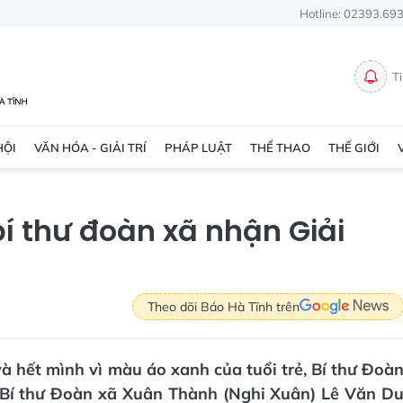
Hotline: 02393.69
T
HỘI
VĂN HÓA - GIẢI TRÍ
PHÁP LUẬT
THỂ THAO
THẾ GIỚI
í thư đoàn xã nhận Giải
Theo dõi Báo Hà Tĩnh trên
à hết mình vì màu áo xanh của tuổi trẻ, Bí thư Đoà
 Bí thư Đoàn xã Xuân Thành (Nghi Xuân) Lê Văn D