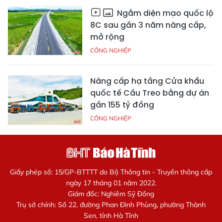
Ngắm diện mạo quốc lộ
8C sau gần 3 năm nâng cấp,
mở rộng
CÔNG NGHIỆP
Nâng cấp hạ tầng Cửa khẩu
quốc tế Cầu Treo bằng dự án
gần 155 tỷ đồng
CÔNG NGHIỆP
Giấy phép số: 15/GP-BTTTT do Bộ Thông tin - Truyền thông cấp
ngày 17 tháng 01 năm 2022.
Giám đốc: Nghiêm Sỹ Đống
Trụ sở chính: Số 22, đường Phan Đình Phùng, phường Thành
Sen, tỉnh Hà Tĩnh