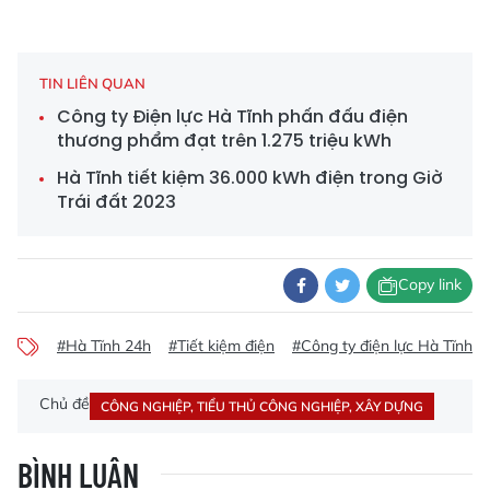
TIN LIÊN QUAN
Công ty Điện lực Hà Tĩnh phấn đấu điện
thương phẩm đạt trên 1.275 triệu kWh
Hà Tĩnh tiết kiệm 36.000 kWh điện trong Giờ
Trái đất 2023
Copy link
#Hà Tĩnh 24h
#Tiết kiệm điện
#Công ty điện lực Hà Tĩnh
Chủ đề
CÔNG NGHIỆP, TIỂU THỦ CÔNG NGHIỆP, XÂY DỰNG
BÌNH LUẬN