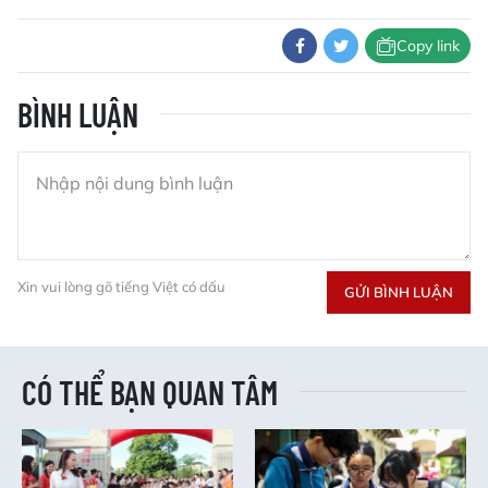
Copy link
BÌNH LUẬN
Xin vui lòng gõ tiếng Việt có dấu
GỬI BÌNH LUẬN
CÓ THỂ BẠN QUAN TÂM