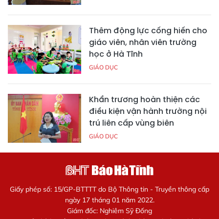
Thêm động lực cống hiến cho
giáo viên, nhân viên trường
học ở Hà Tĩnh
GIÁO DỤC
Khẩn trương hoàn thiện các
điều kiện vận hành trường nội
trú liên cấp vùng biên
GIÁO DỤC
Giấy phép số: 15/GP-BTTTT do Bộ Thông tin - Truyền thông cấp
ngày 17 tháng 01 năm 2022.
Giám đốc: Nghiêm Sỹ Đống