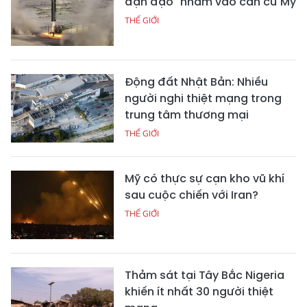
đạn đạo" nhằm vào căn cứ Mỹ
THẾ GIỚI
Động đất Nhật Bản: Nhiều
người nghi thiệt mạng trong
trung tâm thương mại
THẾ GIỚI
Mỹ có thực sự cạn kho vũ khí
sau cuộc chiến với Iran?
THẾ GIỚI
Thảm sát tại Tây Bắc Nigeria
khiến ít nhất 30 người thiệt