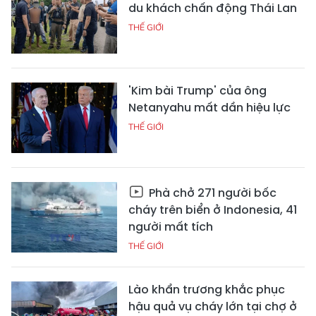
du khách chấn động Thái Lan
THẾ GIỚI
'Kim bài Trump' của ông
Netanyahu mất dần hiệu lực
THẾ GIỚI
Phà chở 271 người bốc
cháy trên biển ở Indonesia, 41
người mất tích
THẾ GIỚI
Lào khẩn trương khắc phục
hậu quả vụ cháy lớn tại chợ ở