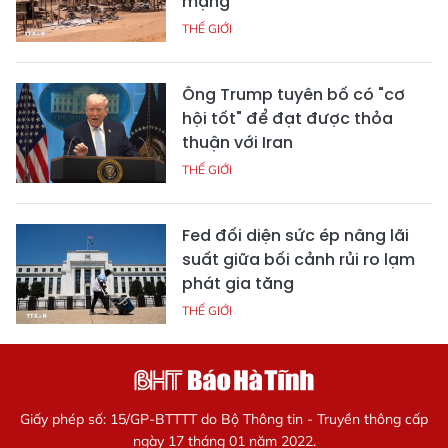
mạng
THẾ GIỚI
Ông Trump tuyên bố có "cơ
hội tốt" để đạt được thỏa
thuận với Iran
THẾ GIỚI
Fed đối diện sức ép nâng lãi
suất giữa bối cảnh rủi ro lạm
phát gia tăng
THẾ GIỚI
Giấy phép số: 15/GP-BTTTT do Bộ Thông tin - Truyền thông cấp
ngày 17 tháng 01 năm 2022.