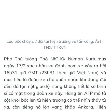
Lửa bốc cháy dữ dội tại hiện trường vụ tấn công. Ảnh:
THX/ TTXVN
Phó Thủ tướng Thổ Nhĩ Kỳ Numan Kurtulmus
ngày 17/2 xác nhận vụ đánh bom xe xảy ra hồi
16h31 giờ GMT (23h31 theo giờ Việt Nam) và
mục tiêu là đoàn xe chở quân nhân khi đang đợi
đèn đỏ tại một giao lộ, song không tiết lộ số binh
sĩ có mặt trong đoàn xe này. Hãng tin AFP mô tả
cột khói bốc lên từ hiện trường có thể nhìn thấy từ
xa, còn tiếng nổ lớn vang khắp Ankara. Hiện