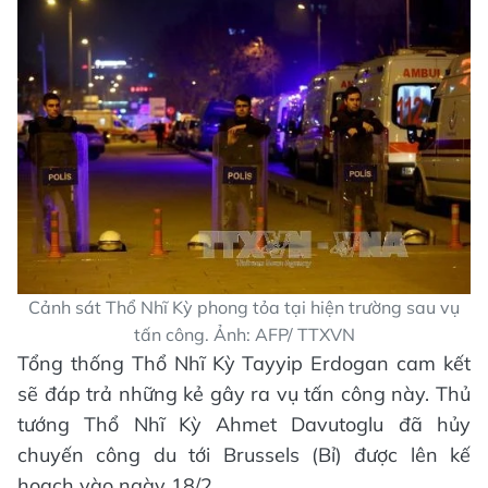
Cảnh sát Thổ Nhĩ Kỳ phong tỏa tại hiện trường sau vụ
tấn công. Ảnh: AFP/ TTXVN
Tổng thống Thổ Nhĩ Kỳ Tayyip Erdogan cam kết
sẽ đáp trả những kẻ gây ra vụ tấn công này. Thủ
tướng Thổ Nhĩ Kỳ Ahmet Davutoglu đã hủy
chuyến công du tới Brussels (Bỉ) được lên kế
hoạch vào ngày 18/2.