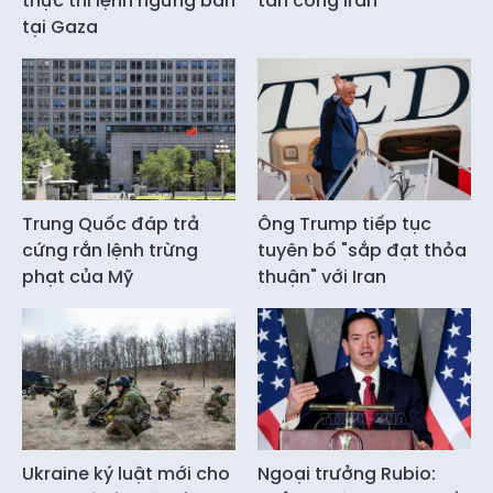
thực thi lệnh ngừng bắn
tấn công Iran
tại Gaza
Trung Quốc đáp trả
Ông Trump tiếp tục
cứng rắn lệnh trừng
tuyên bố "sắp đạt thỏa
phạt của Mỹ
thuận" với Iran
Ukraine ký luật mới cho
Ngoại trưởng Rubio: