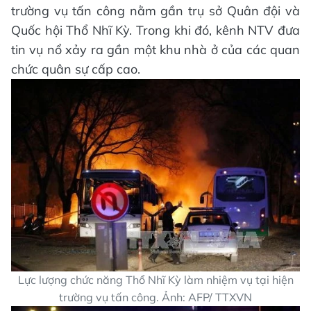
trường vụ tấn công nằm gần trụ sở Quân đội và
Quốc hội Thổ Nhĩ Kỳ. Trong khi đó, kênh NTV đưa
tin vụ nổ xảy ra gần một khu nhà ở của các quan
chức quân sự cấp cao.
Lực lượng chức năng Thổ Nhĩ Kỳ làm nhiệm vụ tại hiện
trường vụ tấn công. Ảnh: AFP/ TTXVN