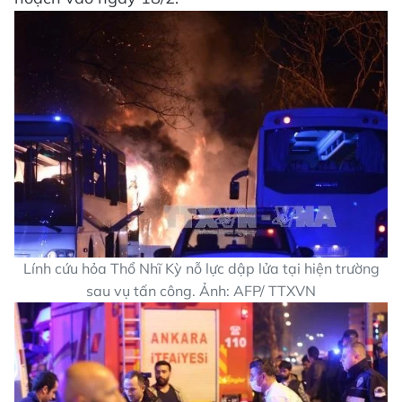
Lính cứu hỏa Thổ Nhĩ Kỳ nỗ lực dập lửa tại hiện trường
sau vụ tấn công. Ảnh: AFP/ TTXVN