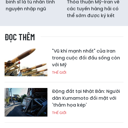
binh sĩ là tù nhân tình
Thỏa thuận Mỹ-Iran về
nguyện nhập ngũ
các tuyến hàng hải có
thể sớm được ký kết
ĐỌC THÊM
"Vũ khí mạnh nhất" của Iran
trong cuộc đối đầu sống còn
với Mỹ
THẾ GIỚI
Động đất tại Nhật Bản: Người
dân Kumamoto đối mặt với
'thảm họa kép'
THẾ GIỚI