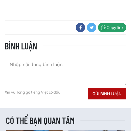
Copy link
BÌNH LUẬN
Xin vui lòng gõ tiếng Việt có dấu
GỬI BÌNH LUẬN
CÓ THỂ BẠN QUAN TÂM