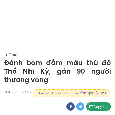
THẾ GIỚI
Đánh bom đẫm máu thủ đô
Thổ Nhĩ Kỳ, gần 90 người
thương vong
18/02/2016 00:51
Theo dõi Báo Hà Tĩnh trên
Copy link