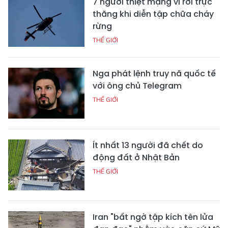
7 người thiệt mạng vì rơi trực
thăng khi diễn tập chữa cháy
rừng
THẾ GIỚI
Nga phát lệnh truy nã quốc tế
với ông chủ Telegram
THẾ GIỚI
Ít nhất 13 người đã chết do
động đất ở Nhật Bản
THẾ GIỚI
Iran "bất ngờ tập kích tên lửa