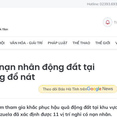
Hotline: 02393.69
T
HỘI
VĂN HÓA - GIẢI TRÍ
PHÁP LUẬT
THỂ THAO
THẾ GIỚI
 nạn nhân động đất tại
g đổ nát
Theo dõi Báo Hà Tĩnh trên
am tham gia khắc phục hậu quả động đất tại khu vự
uela đã xác định được 11 vị trí nghi có nạn nhân.