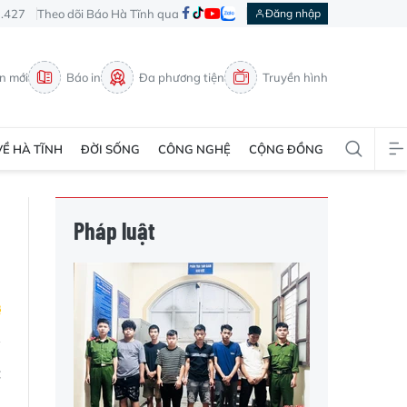
3.427
Theo dõi Báo Hà Tĩnh qua
Đăng nhập
in mới
Báo in
Đa phương tiện
Truyền hình
VỀ HÀ TĨNH
ĐỜI SỐNG
CÔNG NGHỆ
CỘNG ĐỒNG
Pháp luật
c