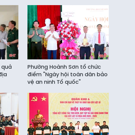
u quả
Phường Hoành Sơn tổ chức
địa
điểm "Ngày hội toàn dân bảo
vệ an ninh Tổ quốc"