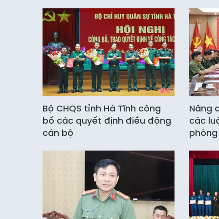
Bộ CHQS tỉnh Hà Tĩnh công
Nâng c
bố các quyết định điều động
các lu
cán bộ
phòng