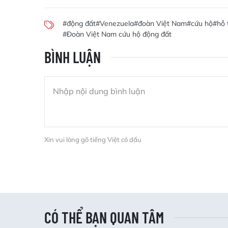
#động đất
#Venezuela
#đoàn Việt Nam
#cứu hộ
#hỗ 
#Đoàn Việt Nam cứu hộ động đất
BÌNH LUẬN
Xin vui lòng gõ tiếng Việt có dấu
CÓ THỂ BẠN QUAN TÂM