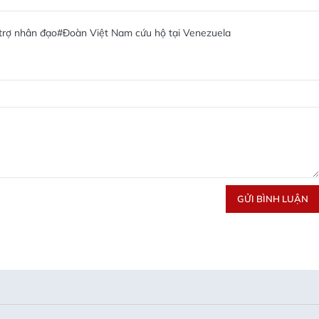
trợ nhân đạo
#Đoàn Việt Nam cứu hộ tại Venezuela
GỬI BÌNH LUẬN