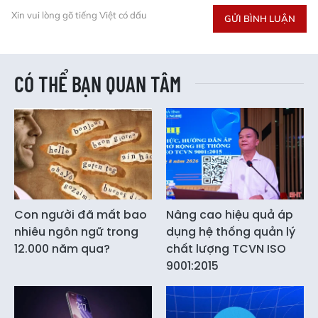
Xin vui lòng gõ tiếng Việt có dấu
GỬI BÌNH LUẬN
CÓ THỂ BẠN QUAN TÂM
Con người đã mất bao
Nâng cao hiệu quả áp
nhiêu ngôn ngữ trong
dụng hệ thống quản lý
12.000 năm qua?
chất lượng TCVN ISO
9001:2015