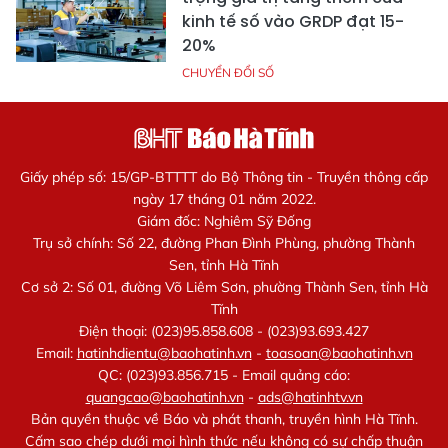
kinh tế số vào GRDP đạt 15-
20%
CHUYỂN ĐỔI SỐ
Giấy phép số: 15/GP-BTTTT do Bộ Thông tin - Truyền thông cấp
ngày 17 tháng 01 năm 2022.
Giám đốc: Nghiêm Sỹ Đống
Trụ sở chính: Số 22, đường Phan Đình Phùng, phường Thành
Sen, tỉnh Hà Tĩnh
Cơ sở 2: Số 01, đường Võ Liêm Sơn, phường Thành Sen, tỉnh Hà
Tĩnh
Điện thoại: (023)95.858.608 - (023)93.693.427
Email:
hatinhdientu@baohatinh.vn
-
toasoan@baohatinh.vn
QC: (023)93.856.715 - Email quảng cáo:
quangcao@baohatinh.vn
-
ads@hatinhtv.vn
Bản quyền thuộc về Báo và phát thanh, truyền hình Hà Tĩnh.
Cấm sao chép dưới mọi hình thức nếu không có sự chấp thuận