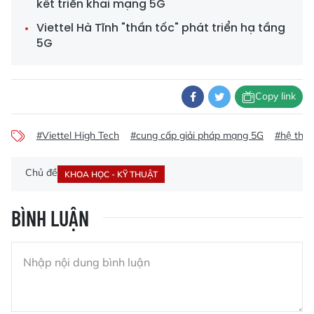
kết triển khai mạng 5G
Viettel Hà Tĩnh "thần tốc" phát triển hạ tầng
5G
Copy link
#Viettel High Tech
#cung cấp giải pháp mạng 5G
#hệ thốn
Chủ đề
KHOA HỌC - KỸ THUẬT
BÌNH LUẬN