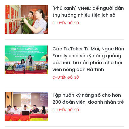
"Phủ xanh" VNeID để người dân
thụ hưởng nhiều tiện ích số
CHUYỂN ĐỔI SỐ
Các TikToker Tú Mai, Ngọc Hân
Family chia sẻ kỹ năng quảng
bá, tiêu thụ sản phẩm cho hội
viên nông dân Hà Tĩnh
CHUYỂN ĐỔI SỐ
Tập huấn kỹ năng số cho hơn
200 đoàn viên, doanh nhân trẻ
CHUYỂN ĐỔI SỐ