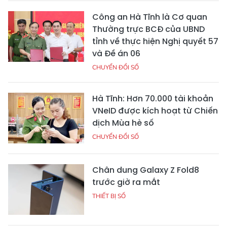
Công an Hà Tĩnh là Cơ quan
Thường trực BCĐ của UBND
tỉnh về thực hiện Nghị quyết 57
và Đề án 06
CHUYỂN ĐỔI SỐ
Hà Tĩnh: Hơn 70.000 tài khoản
VNeID được kích hoạt từ Chiến
dịch Mùa hè số
CHUYỂN ĐỔI SỐ
Chân dung Galaxy Z Fold8
trước giờ ra mắt
THIẾT BỊ SỐ