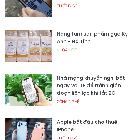
THIẾT BỊ SỐ
Nâng tầm sản phẩm gạo Kỳ
Anh - Hà Tĩnh
KHOA HỌC
Nhà mạng khuyến nghị bật
ngay VoLTE để tránh gián
đoạn liên lạc khi tắt 2G
CÔNG NGHỆ
Apple bắt đầu cho thuê
iPhone
THIẾT BỊ SỐ