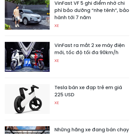
VinFast VF 5 ghi điểm nhờ chi
phí bảo dưỡng “nhẹ tênh”, bảo
hành tới 7 năm
XE
VinFast ra mắt 2 xe máy điện
mới, tốc độ tối đa 90km/h
XE
Tesla bán xe đạp trẻ em giá
225 USD
XE
Những hãng xe đang bán chạy