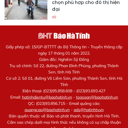
chọn phù hợp cho đô thị hiện
đại
XE
Giấy phép số: 15/GP-BTTTT do Bộ Thông tin - Truyền thông cấp
ngày 17 tháng 01 năm 2022.
Giám đốc: Nghiêm Sỹ Đống
Trụ sở chính: Số 22, đường Phan Đình Phùng, phường Thành
Sen, tỉnh Hà Tĩnh
Cơ sở 2: Số 01, đường Võ Liêm Sơn, phường Thành Sen, tỉnh Hà
Tĩnh
Điện thoại: (023)95.858.608 - (023)93.693.427
Email:
hatinhdientu@baohatinh.vn
-
toasoan@baohatinh.vn
QC: (023)93.856.715 - Email quảng cáo:
quangcao@baohatinh.vn
-
ads@hatinhtv.vn
Bản quyền thuộc về Báo và phát thanh, truyền hình Hà Tĩnh.
Cấm sao chép dưới mọi hình thức nếu không có sự chấp thuận