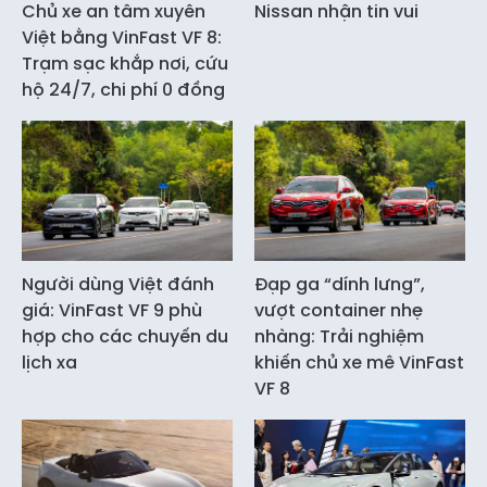
Chủ xe an tâm xuyên
Nissan nhận tin vui
Việt bằng VinFast VF 8:
Trạm sạc khắp nơi, cứu
hộ 24/7, chi phí 0 đồng
Người dùng Việt đánh
Đạp ga “dính lưng”,
giá: VinFast VF 9 phù
vượt container nhẹ
hợp cho các chuyến du
nhàng: Trải nghiệm
lịch xa
khiến chủ xe mê VinFast
VF 8