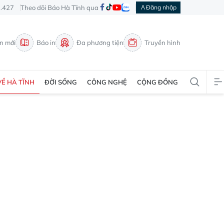
3.427
Theo dõi Báo Hà Tĩnh qua
Đăng nhập
in mới
Báo in
Đa phương tiện
Truyền hình
VỀ HÀ TĨNH
ĐỜI SỐNG
CÔNG NGHỆ
CỘNG ĐỒNG