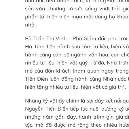
hun đúc nên nhân cách, tài năng Đại thi h
sản văn chương có sức sống vượt thời gia
phần tái hiện diện mạo một dòng họ khoa 
nhà.
Bà Trần Thị Vinh - Phó Giám đốc phụ trá
Hà Tĩnh tiến hành sưu tầm tư liệu, hiện 
hành cùng cán bộ ngành văn hóa, con chá
nhiều tư liệu, hiện vật quý. Từ đó, Nhà 
mở cửa đón khách tham quan ngay trong 
Tiên Điền luôn đồng hành cùng Nhà nước tro
hiến tặng nhiều tư liệu, hiện vật có giá trị".
Những kỷ vật ấy chính là sợi dây kết nối q
Nguyễn Tiên Điền tiếp tục nuôi dưỡng ký ứ
những năm gần đây, hành trình gìn giữ d
tộc, mà đã được mở rộng theo nhiều hướn