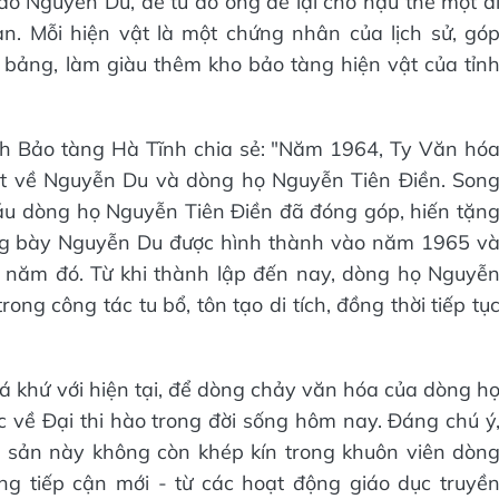
ào Nguyễn Du, để từ đó ông để lại cho hậu thế một d
n. Mỗi hiện vật là một chứng nhân của lịch sử, gó
bảng, làm giàu thêm kho bảo tàng hiện vật của tỉn
ch Bảo tàng Hà Tĩnh chia sẻ: "Năm 1964, Ty Văn hó
vật về Nguyễn Du và dòng họ Nguyễn Tiên Điền. Son
u dòng họ Nguyễn Tiên Điền đã đóng góp, hiến tặn
trưng bày Nguyễn Du được hình thành vào năm 1965 v
năm đó. Từ khi thành lập đến nay, dòng họ Nguyễ
ng công tác tu bổ, tôn tạo di tích, đồng thời tiếp tụ
uá khứ với hiện tại, để dòng chảy văn hóa của dòng h
c về Đại thi hào trong đời sống hôm nay. Đáng chú ý
i sản này không còn khép kín trong khuôn viên dòn
g tiếp cận mới - từ các hoạt động giáo dục truyề