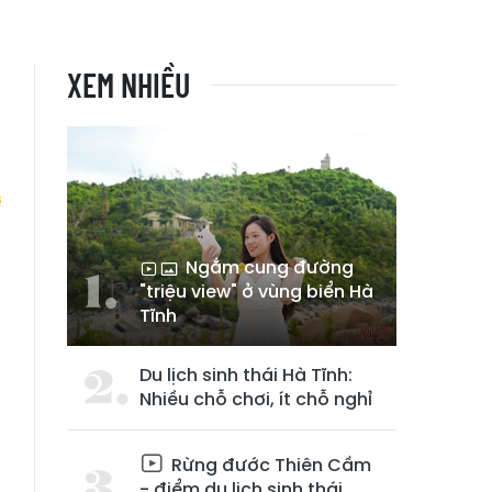
XEM NHIỀU
Ngắm cung đường
h
"triệu view" ở vùng biển Hà
Tĩnh
Du lịch sinh thái Hà Tĩnh:
Nhiều chỗ chơi, ít chỗ nghỉ
Rừng đước Thiên Cầm
- điểm du lịch sinh thái