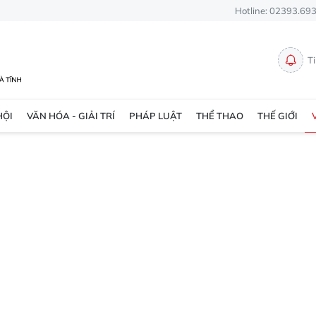
Hotline: 02393.69
T
HỘI
VĂN HÓA - GIẢI TRÍ
PHÁP LUẬT
THỂ THAO
THẾ GIỚI