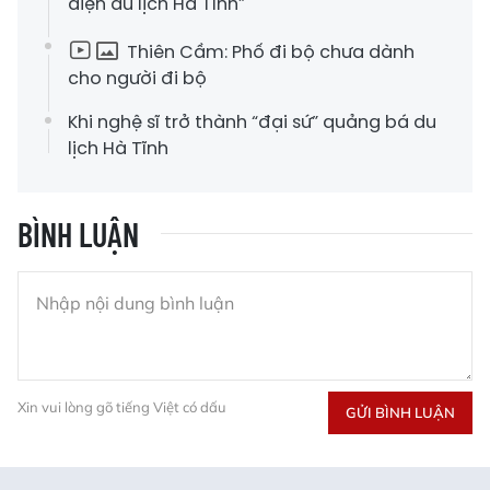
diện du lịch Hà Tĩnh”
Thiên Cầm: Phố đi bộ chưa dành
cho người đi bộ
Khi nghệ sĩ trở thành “đại sứ” quảng bá du
lịch Hà Tĩnh
BÌNH LUẬN
Xin vui lòng gõ tiếng Việt có dấu
GỬI BÌNH LUẬN