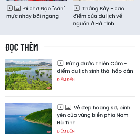
Đi chợ Đạo "săn"
Tháng Bảy - cao
mực nháy bãi ngang
điểm của du lịch về
nguồn ở Hà Tĩnh
ĐỌC THÊM
Rừng đước Thiên Cầm -
điểm du lịch sinh thái hấp dẫn
ĐIỂM ĐẾN
Vẻ đẹp hoang sơ, bình
yên của vùng biển phía Nam
Hà Tĩnh
ĐIỂM ĐẾN