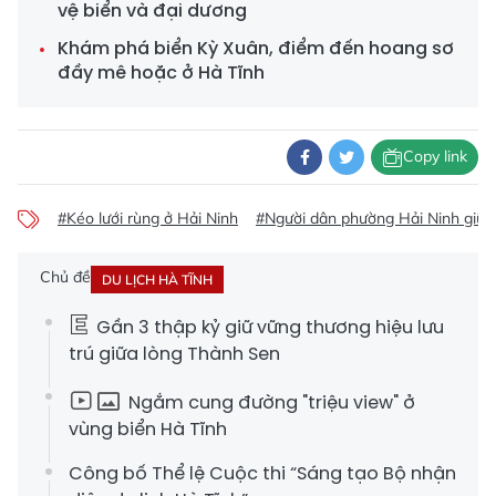
vệ biển và đại dương
Khám phá biển Kỳ Xuân, điểm đến hoang sơ
đầy mê hoặc ở Hà Tĩnh
Copy link
#Kéo lưới rùng ở Hải Ninh
#Người dân phường Hải Ninh giữ g
Chủ đề
DU LỊCH HÀ TĨNH
Gần 3 thập kỷ giữ vững thương hiệu lưu
trú giữa lòng Thành Sen
Ngắm cung đường "triệu view" ở
vùng biển Hà Tĩnh
Công bố Thể lệ Cuộc thi “Sáng tạo Bộ nhận