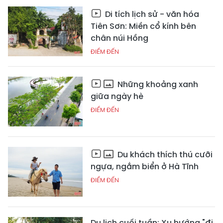
Di tích lịch sử - văn hóa
Tiên Sơn: Miền cổ kính bên
chân núi Hồng
ĐIỂM ĐẾN
Những khoảng xanh
giữa ngày hè
ĐIỂM ĐẾN
Du khách thích thú cưỡi
ngựa, ngắm biển ở Hà Tĩnh
ĐIỂM ĐẾN
Du lịch cuối tuần: Xu hướng "đi