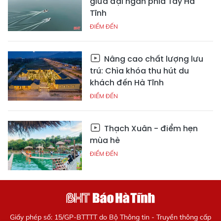
giữa đại ngàn phía Tây Hà
Tĩnh
ĐIỂM ĐẾN
Nâng cao chất lượng lưu
trú: Chìa khóa thu hút du
khách đến Hà Tĩnh
ĐIỂM ĐẾN
Thạch Xuân - điểm hẹn
mùa hè
ĐIỂM ĐẾN
Giấy phép số: 15/GP-BTTTT do Bộ Thông tin - Truyền thông cấp