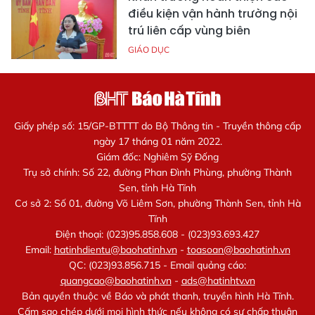
điều kiện vận hành trường nội
trú liên cấp vùng biên
GIÁO DỤC
Giấy phép số: 15/GP-BTTTT do Bộ Thông tin - Truyền thông cấp
ngày 17 tháng 01 năm 2022.
Giám đốc: Nghiêm Sỹ Đống
Trụ sở chính: Số 22, đường Phan Đình Phùng, phường Thành
Sen, tỉnh Hà Tĩnh
Cơ sở 2: Số 01, đường Võ Liêm Sơn, phường Thành Sen, tỉnh Hà
Tĩnh
Điện thoại: (023)95.858.608 - (023)93.693.427
Email:
hatinhdientu@baohatinh.vn
-
toasoan@baohatinh.vn
QC: (023)93.856.715 - Email quảng cáo:
quangcao@baohatinh.vn
-
ads@hatinhtv.vn
Bản quyền thuộc về Báo và phát thanh, truyền hình Hà Tĩnh.
Cấm sao chép dưới mọi hình thức nếu không có sự chấp thuận