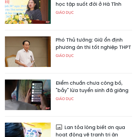
học tập suốt đời ở Hà Tĩnh
GIÁO DỤC
Phó Thủ tướng: Giữ ổn định
phương án thi tốt nghiệp THPT
GIÁO DỤC
Điểm chuẩn chưa công bố,
"bẫy" lừa tuyển sinh đã giăng
GIÁO DỤC
Lan tỏa lòng biết ơn qua
hoạt động vẽ tranh tri ân