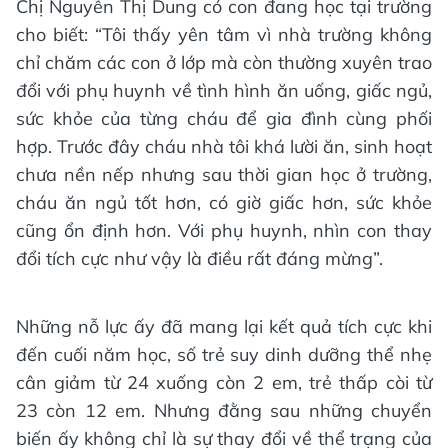
Chị Nguyễn Thị Dung có con đang học tại trường
cho biết: “Tôi thấy yên tâm vì nhà trường không
chỉ chăm các con ở lớp mà còn thường xuyên trao
đổi với phụ huynh về tình hình ăn uống, giấc ngủ,
sức khỏe của từng cháu để gia đình cùng phối
hợp. Trước đây cháu nhà tôi khá lười ăn, sinh hoạt
chưa nền nếp nhưng sau thời gian học ở trường,
cháu ăn ngủ tốt hơn, có giờ giấc hơn, sức khỏe
cũng ổn định hơn. Với phụ huynh, nhìn con thay
đổi tích cực như vậy là điều rất đáng mừng”.
Những nỗ lực ấy đã mang lại kết quả tích cực khi
đến cuối năm học, số trẻ suy dinh dưỡng thể nhẹ
cân giảm từ 24 xuống còn 2 em, trẻ thấp còi từ
23 còn 12 em. Nhưng đằng sau những chuyển
biến ấy không chỉ là sự thay đổi về thể trạng của