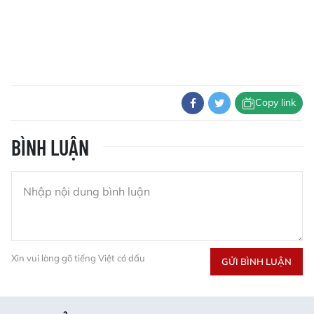
Copy link
BÌNH LUẬN
Xin vui lòng gõ tiếng Việt có dấu
GỬI BÌNH LUẬN