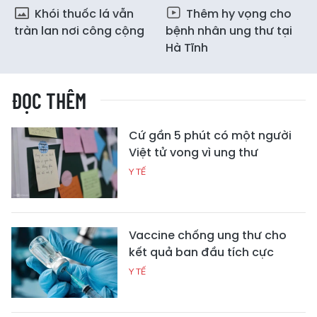
Khói thuốc lá vẫn
Thêm hy vọng cho
tràn lan nơi công cộng
bệnh nhân ung thư tại
Hà Tĩnh
ĐỌC THÊM
Cứ gần 5 phút có một người
Việt tử vong vì ung thư
Y TẾ
Vaccine chống ung thư cho
kết quả ban đầu tích cực
Y TẾ