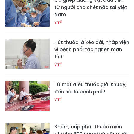
Ca ghép dương vật đầu tiên
từ người cho chết não tại Việt
Nam
Y TẾ
Hút thuốc lá kéo dài, nhập viện
vì bệnh phổi tắc nghẽn mạn
tính
Y TẾ
Từ một điếu thuốc giải khuây,
đến nỗi lo bệnh phổi!
Y TẾ
Khám, cấp phát thuốc miễn
phí cho 300 người có công với