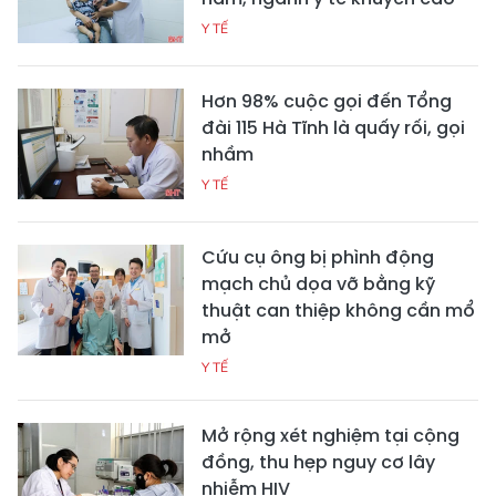
Y TẾ
Hơn 98% cuộc gọi đến Tổng
đài 115 Hà Tĩnh là quấy rối, gọi
nhầm
Y TẾ
Cứu cụ ông bị phình động
mạch chủ dọa vỡ bằng kỹ
thuật can thiệp không cần mổ
mở
Y TẾ
Mở rộng xét nghiệm tại cộng
đồng, thu hẹp nguy cơ lây
nhiễm HIV