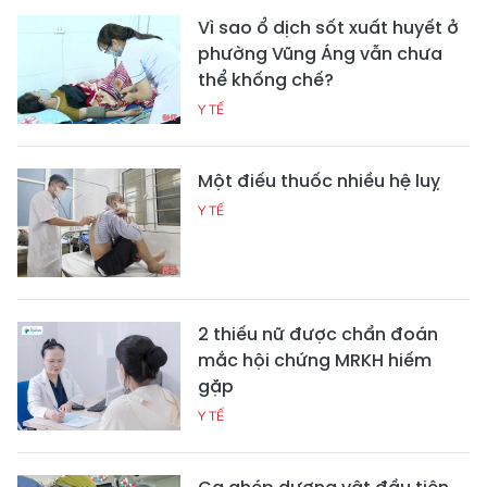
Vì sao ổ dịch sốt xuất huyết ở
phường Vũng Áng vẫn chưa
thể khống chế?
Y TẾ
Một điếu thuốc nhiều hệ luỵ
Y TẾ
2 thiếu nữ được chẩn đoán
mắc hội chứng MRKH hiếm
gặp
Y TẾ