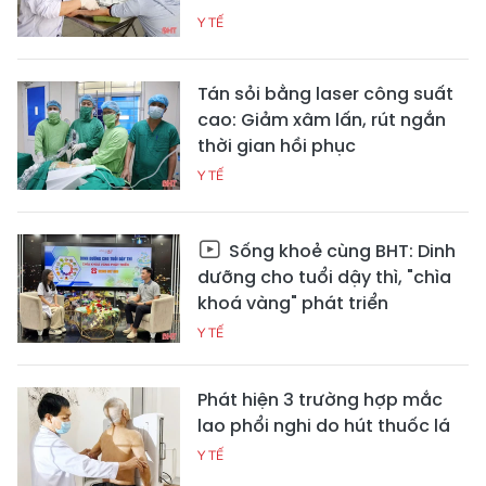
Y TẾ
Tán sỏi bằng laser công suất
cao: Giảm xâm lấn, rút ngắn
thời gian hồi phục
Y TẾ
Sống khoẻ cùng BHT: Dinh
dưỡng cho tuổi dậy thì, "chìa
khoá vàng" phát triển
Y TẾ
Phát hiện 3 trường hợp mắc
lao phổi nghi do hút thuốc lá
Y TẾ