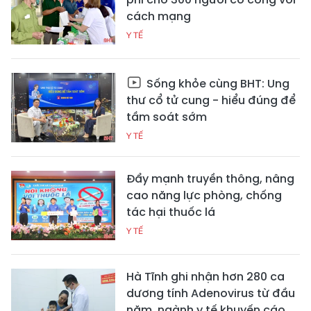
cách mạng
Y TẾ
Sống khỏe cùng BHT: Ung
thư cổ tử cung - hiểu đúng để
tầm soát sớm
Y TẾ
Đẩy mạnh truyền thông, nâng
cao năng lực phòng, chống
tác hại thuốc lá
Y TẾ
Hà Tĩnh ghi nhận hơn 280 ca
dương tính Adenovirus từ đầu
năm, ngành y tế khuyến cáo