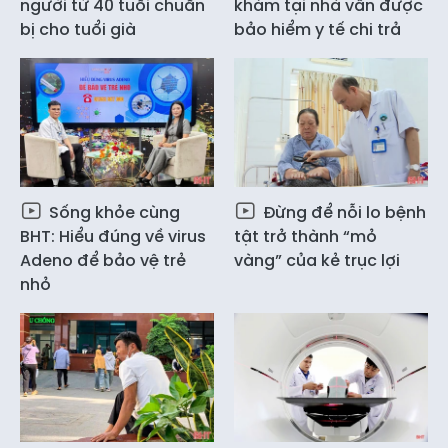
người từ 40 tuổi chuẩn
khám tại nhà vẫn được
bị cho tuổi già
bảo hiểm y tế chi trả
Sống khỏe cùng
Đừng để nỗi lo bệnh
BHT: Hiểu đúng về virus
tật trở thành “mỏ
Adeno để bảo vệ trẻ
vàng” của kẻ trục lợi
nhỏ