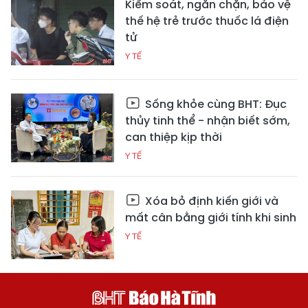
Kiểm soát, ngăn chặn, bảo vệ
thế hệ trẻ trước thuốc lá điện
tử
Y TẾ
Sống khỏe cùng BHT: Đục
thủy tinh thể - nhận biết sớm,
can thiệp kịp thời
Y TẾ
Xóa bỏ định kiến giới và
mất cân bằng giới tính khi sinh
Y TẾ