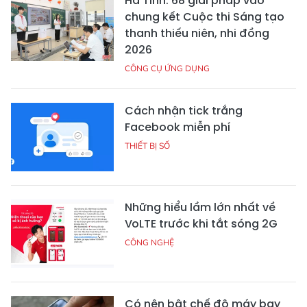
Hà Tĩnh: 68 giải pháp vào
chung kết Cuộc thi Sáng tạo
thanh thiếu niên, nhi đồng
2026
CÔNG CỤ ỨNG DỤNG
Cách nhận tick trắng
Facebook miễn phí
THIẾT BỊ SỐ
Những hiểu lầm lớn nhất về
VoLTE trước khi tắt sóng 2G
CÔNG NGHỆ
Có nên bật chế độ máy bay