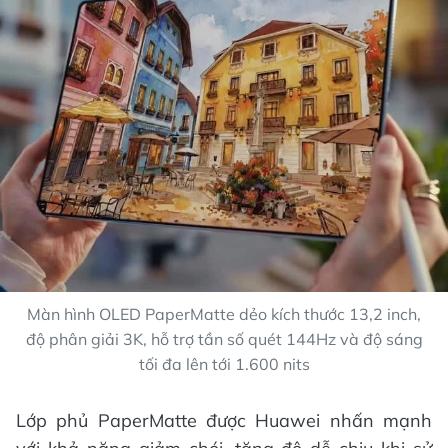
Màn hình OLED PaperMatte dẻo kích thước 13,2 inch,
độ phân giải 3K, hỗ trợ tần số quét 144Hz và độ sáng
tối đa lên tới 1.600 nits
Lớp phủ PaperMatte được Huawei nhấn mạnh