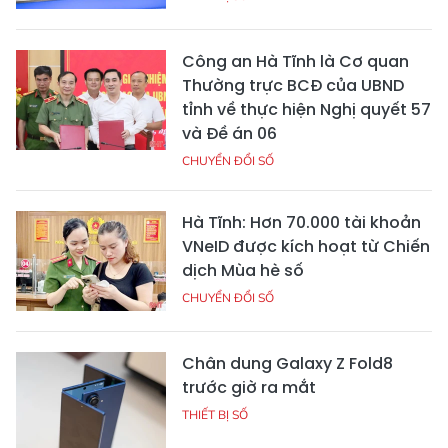
Công an Hà Tĩnh là Cơ quan
Thường trực BCĐ của UBND
tỉnh về thực hiện Nghị quyết 57
và Đề án 06
CHUYỂN ĐỔI SỐ
Hà Tĩnh: Hơn 70.000 tài khoản
VNeID được kích hoạt từ Chiến
dịch Mùa hè số
CHUYỂN ĐỔI SỐ
Chân dung Galaxy Z Fold8
trước giờ ra mắt
THIẾT BỊ SỐ