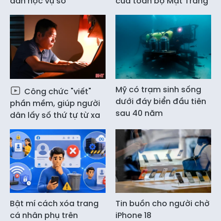
dân học vụ số"
của toàn bộ Mặt Trăng
Mỹ có trạm sinh sống
Công chức "viết"
dưới đáy biển đầu tiên
phần mềm, giúp người
sau 40 năm
dân lấy số thứ tự từ xa
Bật mí cách xóa trang
Tin buồn cho người chờ
cá nhân phụ trên
iPhone 18