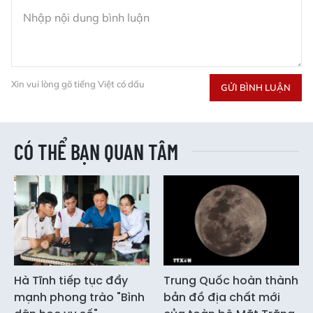
Xin vui lòng gõ tiếng Việt có dấu
GỬI BÌNH LUẬN
CÓ THỂ BẠN QUAN TÂM
Hà Tĩnh tiếp tục đẩy
Trung Quốc hoàn thành
mạnh phong trào "Bình
bản đồ địa chất mới