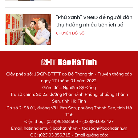
"Phủ xanh" VNeID để người dân
thụ hưởng nhiều tiện ích số
CHUYỂN ĐỔI SỐ
Giấy phép số: 15/GP-BTTTT do Bộ Thông tin - Truyền thông cấp
ngày 17 tháng 01 năm 2022.
Giám đốc: Nghiêm Sỹ Đống
Trụ sở chính: Số 22, đường Phan Đình Phùng, phường Thành
Sen, tỉnh Hà Tĩnh
Cơ sở 2: Số 01, đường Võ Liêm Sơn, phường Thành Sen, tỉnh Hà
Tĩnh
Điện thoại: (023)95.858.608 - (023)93.693.427
Email:
hatinhdientu@baohatinh.vn
-
toasoan@baohatinh.vn
QC: (023)93.856.715 - Email quảng cáo: