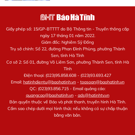
Giấy phép số: 15/GP-BTTTT do Bộ Thông tin - Truyền thông cấp
ngày 17 tháng 01 năm 2022.
Giám đốc: Nghiêm Sỹ Đống
Trụ sở chính: Số 22, đường Phan Đình Phùng, phường Thành
Sen, tỉnh Hà Tĩnh
Cơ sở 2: Số 01, đường Võ Liêm Sơn, phường Thành Sen, tỉnh Hà
Tĩnh
Điện thoại: (023)95.858.608 - (023)93.693.427
Email:
hatinhdientu@baohatinh.vn
-
toasoan@baohatinh.vn
QC: (023)93.856.715 - Email quảng cáo:
quangcao@baohatinh.vn
-
ads@hatinhtv.vn
Bản quyền thuộc về Báo và phát thanh, truyền hình Hà Tĩnh.
Cấm sao chép dưới mọi hình thức nếu không có sự chấp thuận
bằng văn bản.