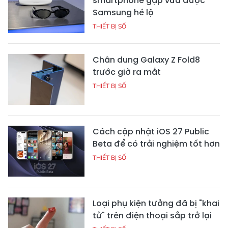
smartphone gập vừa được
Samsung hé lộ
THIẾT BỊ SỐ
Chân dung Galaxy Z Fold8
trước giờ ra mắt
THIẾT BỊ SỐ
Cách cập nhật iOS 27 Public
Beta để có trải nghiệm tốt hơn
THIẾT BỊ SỐ
Loại phụ kiện tưởng đã bị "khai
tử" trên điện thoại sắp trở lại