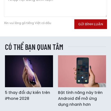
Xin vui lòng gõ tiếng Việt có dấu
GỬI BÌNH LUẬN
CÓ THỂ BẠN QUAN TÂM
5 thay đổi dự kiến trên
Bật tính năng này trên
iPhone 2028
Android để mở ứng
dụng nhanh hơn