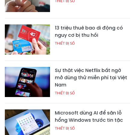
THIẾT BỊ SỐ
13 triệu thuê bao di động có
nguy cơ bị thu hồi
THIẾT BỊ SỐ
Sự thật việc Netflix bất ngờ
mở dùng thử miễn phí tại Việt
Nam
THIẾT BỊ SỐ
Microsoft dùng AI để săn lỗ
hổng Windows trước tin tặc
THIẾT BỊ SỐ