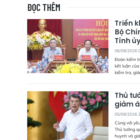
ĐỌC THÊM
Triển k
Bộ Chín
Tỉnh ủ
06/08/2026 
Đoàn kiểm tr
kết luận của
kiểm tra, gi
Thủ tướ
giảm á
05/08/2026 
Cùng với yêu
Thủ tướng qu
huynh và giá