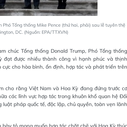
n Phó Tổng thống Mike Pence (thứ hai, phải) sau lễ tuyên thệ
ington, DC. (Nguồn: EPA/TTXVN)
am chúc Tổng thống Donald Trump, Phó Tổng thốn
 đạt được nhiều thành công vì hạnh phúc và thịn
cực cho hòa bình, ổn định, hợp tác và phát triển trê
m cho rằng Việt Nam và Hoa Kỳ đang đứng trước c
nữa các lĩnh vực hợp tác trong khuôn khổ quan hệ Đố
g luật pháp quốc tế, độc lập, chủ quyền, toàn vẹn lãn
 bày tỏ mong muốn hợp tác chặt chẽ với Hoa Kỳ thú