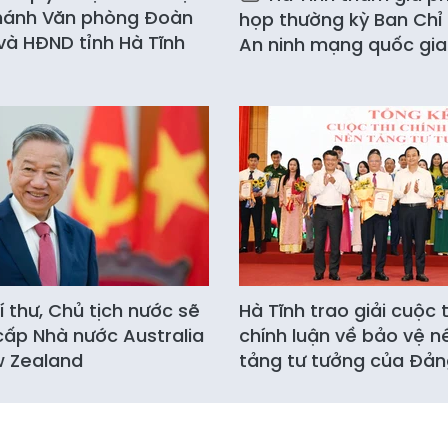
hánh Văn phòng Đoàn
họp thường kỳ Ban Chỉ
à HĐND tỉnh Hà Tĩnh
An ninh mạng quốc gia
í thư, Chủ tịch nước sẽ
Hà Tĩnh trao giải cuộc t
ấp Nhà nước Australia
chính luận về bảo vệ n
w Zealand
tảng tư tưởng của Đả