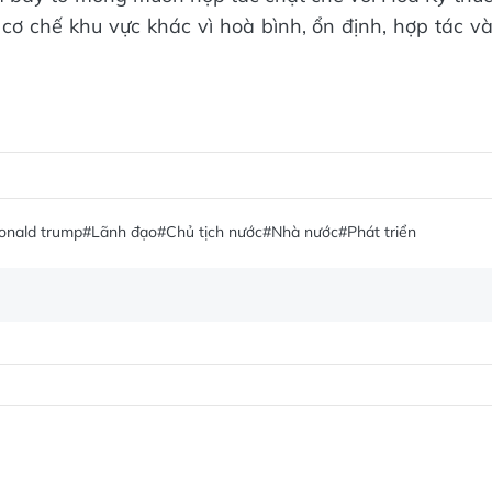
 chế khu vực khác vì hoà bình, ổn định, hợp tác v
onald trump
#Lãnh đạo
#Chủ tịch nước
#Nhà nước
#Phát triển