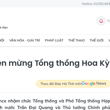
Hotline: 02393.69
T
HỘI
VĂN HÓA - GIẢI TRÍ
PHÁP LUẬT
THỂ THAO
THẾ GIỚI
ện mừng Tổng thống Hoa Kỳ
Theo dõi Báo Hà Tĩnh trên
ence nhậm chức Tổng thống và Phó Tổng thống Hợ
ch nước Trần Đại Quang và Thủ tướng Chính ph