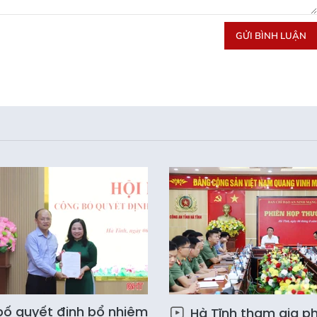
GỬI BÌNH LUẬN
ố quyết định bổ nhiệm
Hà Tĩnh tham gia ph