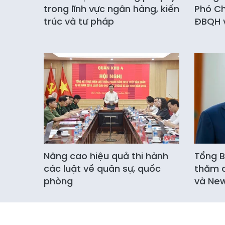
trong lĩnh vực ngân hàng, kiến
Phó C
trúc và tư pháp
ĐBQH v
Nâng cao hiệu quả thi hành
Tổng B
các luật về quân sự, quốc
thăm c
phòng
và Ne