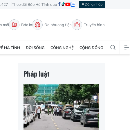
3.427
Theo dõi Báo Hà Tĩnh qua
Đăng nhập
in mới
Báo in
Đa phương tiện
Truyền hình
VỀ HÀ TĨNH
ĐỜI SỐNG
CÔNG NGHỆ
CỘNG ĐỒNG
Pháp luật
p
ủ