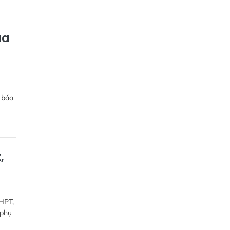
ủa
g báo
,
THPT,
 phụ