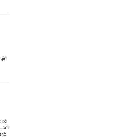
giới
 xã:
, kết
thời