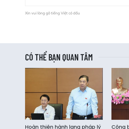
Xin vui lòng gõ tiếng Việt có dấu
CÓ THỂ BẠN QUAN TÂM
Hoàn thiện hành lang pháp lý
Công b