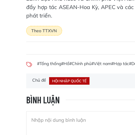
đẩy hợp tác ASEAN-Hoa Kỳ, APEC và các cơ
phát triển.
Theo TTXVN
#Tổng thống
#Hổ
#Chính phủ
#Việt nam
#Hợp tác
#D
Chủ đề
HỘI NHẬP QUỐC TẾ
BÌNH LUẬN