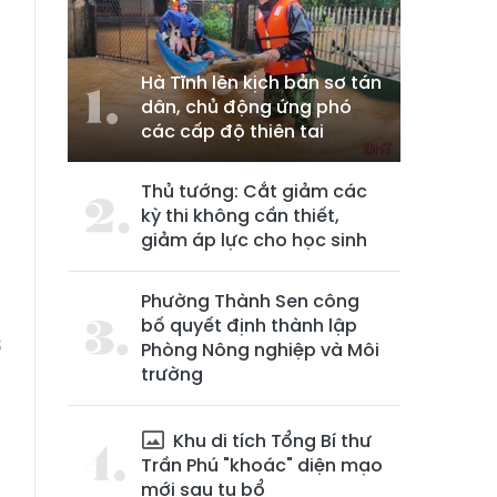
Hà Tĩnh lên kịch bản sơ tán
dân, chủ động ứng phó
các cấp độ thiên tai
Thủ tướng: Cắt giảm các
g
kỳ thi không cần thiết,
h
giảm áp lực cho học sinh
n
Phường Thành Sen công
bố quyết định thành lập
ơ
Phòng Nông nghiệp và Môi
trường
i
h
Khu di tích Tổng Bí thư
Trần Phú "khoác" diện mạo
mới sau tu bổ
c