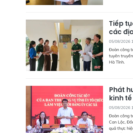
Tiếp t
các địa
05/08/2026 
Đoàn công tá
tuyên truyền
Hà Tĩnh.
Phát h
kinh tế
05/08/2026 
Đoàn công tá
Can Lộc, Đồn
quả thực hiệ