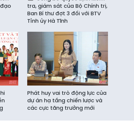
 đạo
tra, giám sát của Bộ Chính trị,
Ban Bí thư đợt 3 đối với BTV
Tỉnh ủy Hà Tĩnh
hi
Phát huy vai trò động lực của
ền
dự án hạ tầng chiến lược và
ng
các cực tăng trưởng mới