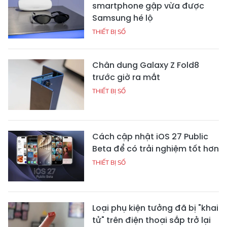
smartphone gập vừa được
Samsung hé lộ
THIẾT BỊ SỐ
Chân dung Galaxy Z Fold8
trước giờ ra mắt
THIẾT BỊ SỐ
Cách cập nhật iOS 27 Public
Beta để có trải nghiệm tốt hơn
THIẾT BỊ SỐ
Loại phụ kiện tưởng đã bị "khai
tử" trên điện thoại sắp trở lại