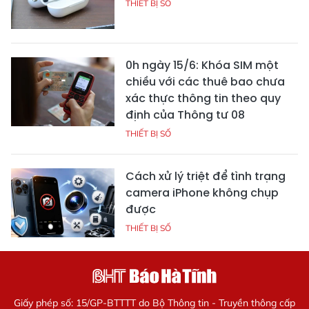
THIẾT BỊ SỐ
0h ngày 15/6: Khóa SIM một
chiều với các thuê bao chưa
xác thực thông tin theo quy
định của Thông tư 08
THIẾT BỊ SỐ
Cách xử lý triệt để tình trạng
camera iPhone không chụp
được
THIẾT BỊ SỐ
Giấy phép số: 15/GP-BTTTT do Bộ Thông tin - Truyền thông cấp