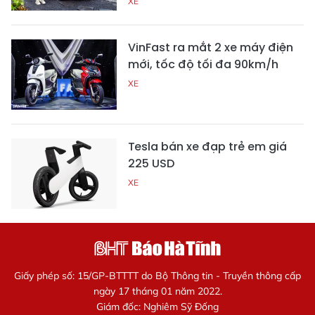
XE
VinFast ra mắt 2 xe máy điện
mới, tốc độ tối đa 90km/h
XE
Tesla bán xe đạp trẻ em giá
225 USD
XE
Giấy phép số: 15/GP-BTTTT do Bộ Thông tin - Truyền thông cấp
ngày 17 tháng 01 năm 2022.
Giám đốc: Nghiêm Sỹ Đống