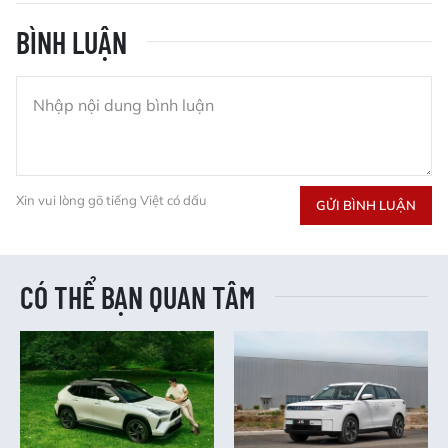
BÌNH LUẬN
Xin vui lòng gõ tiếng Việt có dấu
GỬI BÌNH LUẬN
CÓ THỂ BẠN QUAN TÂM