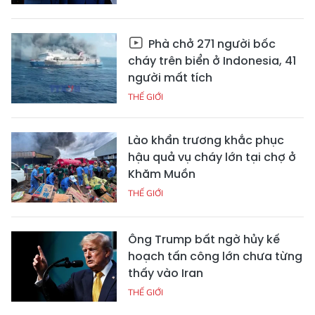
Phà chở 271 người bốc
cháy trên biển ở Indonesia, 41
người mất tích
THẾ GIỚI
Lào khẩn trương khắc phục
hậu quả vụ cháy lớn tại chợ ở
Khăm Muồn
THẾ GIỚI
Ông Trump bất ngờ hủy kế
hoạch tấn công lớn chưa từng
thấy vào Iran
THẾ GIỚI