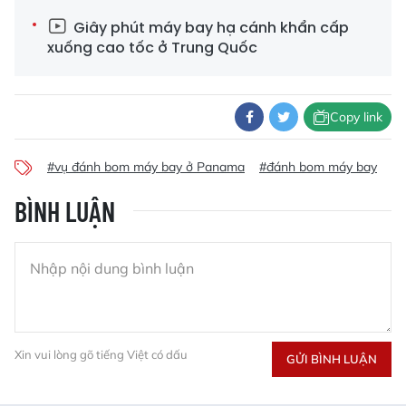
Giây phút máy bay hạ cánh khẩn cấp
xuống cao tốc ở Trung Quốc
Copy link
#vụ đánh bom máy bay ở Panama
#đánh bom máy bay
#
BÌNH LUẬN
Xin vui lòng gõ tiếng Việt có dấu
GỬI BÌNH LUẬN