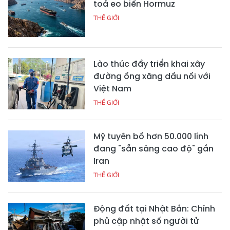
toả eo biển Hormuz
THẾ GIỚI
Lào thúc đẩy triển khai xây
đường ống xăng dầu nối với
Việt Nam
THẾ GIỚI
Mỹ tuyên bố hơn 50.000 lính
đang "sẵn sàng cao độ" gần
Iran
THẾ GIỚI
Động đất tại Nhật Bản: Chính
phủ cập nhật số người tử