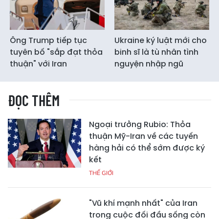
Ông Trump tiếp tục
Ukraine ký luật mới cho
tuyên bố "sắp đạt thỏa
binh sĩ là tù nhân tình
thuận" với Iran
nguyện nhập ngũ
ĐỌC THÊM
Ngoại trưởng Rubio: Thỏa
thuận Mỹ-Iran về các tuyến
hàng hải có thể sớm được ký
kết
THẾ GIỚI
"Vũ khí mạnh nhất" của Iran
trong cuộc đối đầu sống còn