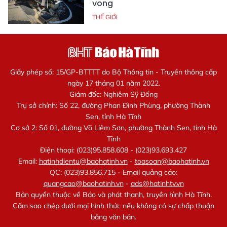
vong
THẾ GIỚI
Giấy phép số: 15/GP-BTTTT do Bộ Thông tin - Truyền thông cấp
ngày 17 tháng 01 năm 2022.
Giám đốc: Nghiêm Sỹ Đống
Trụ sở chính: Số 22, đường Phan Đình Phùng, phường Thành
Sen, tỉnh Hà Tĩnh
Cơ sở 2: Số 01, đường Võ Liêm Sơn, phường Thành Sen, tỉnh Hà
Tĩnh
Điện thoại: (023)95.858.608 - (023)93.693.427
Email:
hatinhdientu@baohatinh.vn
-
toasoan@baohatinh.vn
QC: (023)93.856.715 - Email quảng cáo:
quangcao@baohatinh.vn
-
ads@hatinhtv.vn
Bản quyền thuộc về Báo và phát thanh, truyền hình Hà Tĩnh.
Cấm sao chép dưới mọi hình thức nếu không có sự chấp thuận
bằng văn bản.