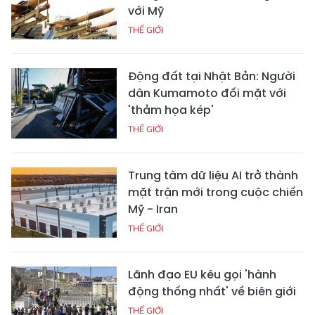
với Mỹ
THẾ GIỚI
Động đất tại Nhật Bản: Người
dân Kumamoto đối mặt với
'thảm họa kép'
THẾ GIỚI
Trung tâm dữ liệu AI trở thành
mặt trận mới trong cuộc chiến
Mỹ - Iran
THẾ GIỚI
Lãnh đạo EU kêu gọi 'hành
động thống nhất' về biên giới
THẾ GIỚI